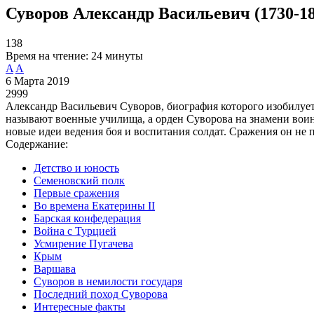
Суворов Александр Васильевич (1730-18
138
Время на чтение:
24 минуты
A
A
6 Марта 2019
2999
Александр Васильевич Суворов, биография которого изобилуе
называют военные училища, а орден Суворова на знамени воин
новые идеи ведения боя и воспитания солдат. Сражения он не п
Содержание:
Детство и юность
Семеновский полк
Первые сражения
Во времена Екатерины II
Барская конфедерация
Война с Турцией
Усмирение Пугачева
Крым
Варшава
Суворов в немилости государя
Последний поход Суворова
Интересные факты