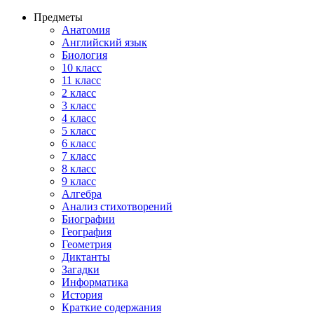
Предметы
Анатомия
Английский язык
Биология
10 класс
11 класс
2 класс
3 класс
4 класс
5 класс
6 класс
7 класс
8 класс
9 класс
Алгебра
Анализ стихотворений
Биографии
География
Геометрия
Диктанты
Загадки
Информатика
История
Краткие содержания