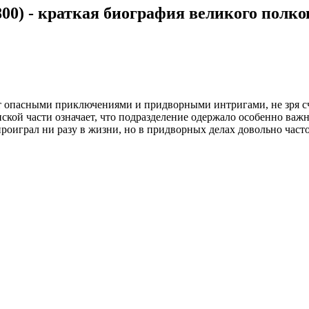
00) - краткая биография великого полко
т опасными приключениями и придворными интригами, не зря сч
ской части означает, что подразделение одержало особенно важ
роиграл ни разу в жизни, но в придворных делах довольно часто