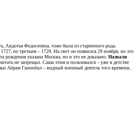
ь, Авдотья Федосеевна, тоже была из старинного рода.
727, по третьим – 1729. На свет он появился 29 ноября, но это
та рождения указана Москва, но и это не доказано.
Назвали
читать не запрещал. Саша этим и пользовался – уже в детстве
емьи Абрам Ганнибал – видный военный деятель того времени,