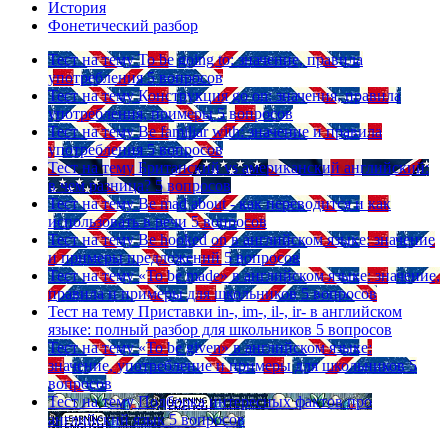
История
Фонетический разбор
Тест на тему
To be going to: значение, правила
употребления
5 вопросов
Тест на тему
Конструкция go on: значения, правила
употребления, примеры
5 вопросов
Тест на тему
Be familiar with: значение и правила
употребления
5 вопросов
Тест на тему
Британский vs американский английский:
в чем разница?
5 вопросов
Тест на тему
Be mad about - как переводится и как
использовать в речи
5 вопросов
Тест на тему
Be hooked on в английском языке: значение
и примеры предложений
5 вопросов
Тест на тему
«To be made» в английском языке: значение,
правила и примеры для школьников
5 вопросов
Тест на тему
Приставки in-, im-, il-, ir- в английском
языке: полный разбор для школьников
5 вопросов
Тест на тему
«To be given» в английском языке:
значение, употребление и примеры для школьников
5
вопросов
Тест на тему
Подборка интересных фактов про
английский язык
5 вопросов