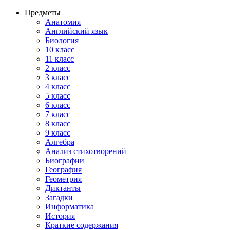
Предметы
Анатомия
Английский язык
Биология
10 класс
11 класс
2 класс
3 класс
4 класс
5 класс
6 класс
7 класс
8 класс
9 класс
Алгебра
Анализ стихотворений
Биографии
География
Геометрия
Диктанты
Загадки
Информатика
История
Краткие содержания