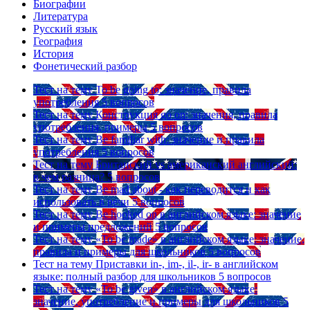
Биографии
Литература
Русский язык
География
История
Фонетический разбор
Тест на тему
To be going to: значение, правила
употребления
5 вопросов
Тест на тему
Конструкция go on: значения, правила
употребления, примеры
5 вопросов
Тест на тему
Be familiar with: значение и правила
употребления
5 вопросов
Тест на тему
Британский vs американский английский:
в чем разница?
5 вопросов
Тест на тему
Be mad about - как переводится и как
использовать в речи
5 вопросов
Тест на тему
Be hooked on в английском языке: значение
и примеры предложений
5 вопросов
Тест на тему
«To be made» в английском языке: значение,
правила и примеры для школьников
5 вопросов
Тест на тему
Приставки in-, im-, il-, ir- в английском
языке: полный разбор для школьников
5 вопросов
Тест на тему
«To be given» в английском языке:
значение, употребление и примеры для школьников
5