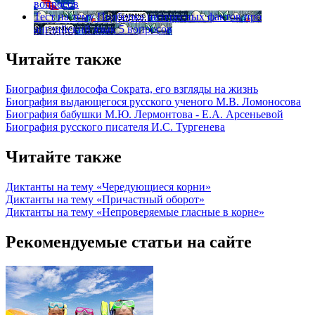
вопросов
Тест на тему
Подборка интересных фактов про
английский язык
5 вопросов
Читайте также
Биография философа Сократа, его взгляды на жизнь
Биография выдающегося русского ученого М.В. Ломоносова
Биография бабушки М.Ю. Лермонтова - Е.А. Арсеньевой
Биография русского писателя И.С. Тургенева
Читайте также
Диктанты на тему «Чередующиеся корни»
Диктанты на тему «Причастный оборот»
Диктанты на тему «Непроверяемые гласные в корне»
Рекомендуемые статьи на сайте