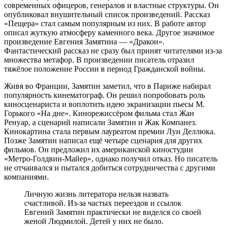
современных офицеров, генералов и властные структуры. Он
опубликовал внушительный список произведений. Рассказ
«Пещера» стал самым популярным из них. В работе автор
описал жуткую атмосферу каменного века. Другое значимое
произведение Евгения Замятина — «Дракон».
Фантастический рассказ не сразу был принят читателями из-за
множества метафор. В произведении писатель отразил
тяжёлое положение России в период Гражданской войны.
Живя во Франции, Замятин заметил, что в Париже набирал
популярность кинематограф. Он решил попробовать роль
киносценариста и воплотить идею экранизации пьесы М.
Горького «На дне». Кинорежиссёром фильма стал Жан
Ренуар, а сценарий написали Замятин и Жак Компанез.
Кинокартина стала первым лауреатом премии Луи Деллюка.
Позже Замятин написал ещё четыре сценария для других
фильмов. Он предложил их американской киностудии
«Метро-Голдвин-Майер», однако получил отказ. Но писатель
не отчаивался и пытался добиться сотрудничества с другими
компаниями.
Личную жизнь литератора нельзя назвать
счастливой. Из-за частых переездов и ссылок
Евгений Замятин практически не виделся со своей
женой Людмилой. Детей у них не было.