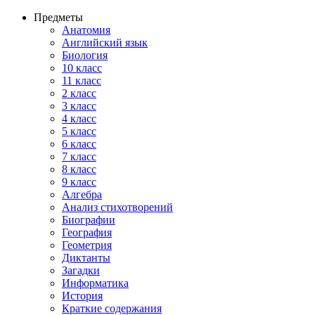
Предметы
Анатомия
Английский язык
Биология
10 класс
11 класс
2 класс
3 класс
4 класс
5 класс
6 класс
7 класс
8 класс
9 класс
Алгебра
Анализ стихотворений
Биографии
География
Геометрия
Диктанты
Загадки
Информатика
История
Краткие содержания