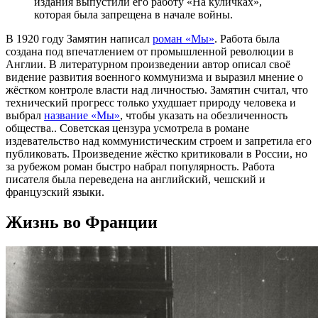
издания выпустили его работу «На куличках»,
которая была запрещена в начале войны.
В 1920 году Замятин написал
роман «Мы»
. Работа была
создана под впечатлением от промышленной революции в
Англии. В литературном произведении автор описал своё
видение развития военного коммунизма и выразил мнение о
жёстком контроле власти над личностью. Замятин считал, что
технический прогресс только ухудшает природу человека и
выбрал
название «Мы»
, чтобы указать на обезличенность
общества.. Советская цензура усмотрела в романе
издевательство над коммунистическим строем и запретила его
публиковать. Произведение жёстко критиковали в России, но
за рубежом роман быстро набрал популярность. Работа
писателя была переведена на английский, чешский и
французский языки.
Жизнь во Франции