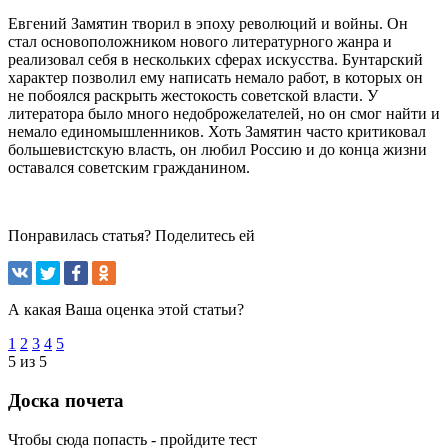
Евгений Замятин творил в эпоху революций и войны. Он
стал основоположником нового литературного жанра и
реализовал себя в нескольких сферах искусства. Бунтарский
характер позволил ему написать немало работ, в которых он
не побоялся раскрыть жестокость советской власти. У
литератора было много недоброжелателей, но он смог найти и
немало единомышленников. Хоть Замятин часто критиковал
большевистскую власть, он любил Россию и до конца жизни
оставался советским гражданином.
Понравилась статья? Поделитесь ей
А какая Ваша оценка этой статьи?
1
2
3
4
5
5 из 5
Доска почета
Чтобы сюда попасть - пройдите тест