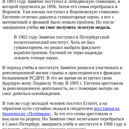
В 1893 году Замятин поступил в Лебедянскую гимназию, в
которой проучился до 1896. Затем его семья перебралась в
Воронеж. Там юноша поступил в Воронежскую гимназию.
Евгению отлично давались гуманитарные науки, а вот с
математикой и физикой было немало проблем. Но после
завершения учёбы
он смог получить золотую медаль
.
В 1902 году Замятин поступил в Петербургский
политехнический институт. Хоть он был
гуманитарием, но решил выбрать факультет
кораблестроения. Евгений не терял надежды
освоить точные науки.
В период учёбы в институте Замятин решился участвовать в
революционной жизни страны и присоединился к фракции
большевиков РСДРП. В это же время он встретил свою
будущую жену Людмилу Усову. В 1905 г. Евгения арестовали
за революционную деятельность, но с помощью матери он
смог добиться освобождения.
В том же году молодой человек посетил Египет, а на
обратном пути случайно оказался свидетелем
восстания на
броненосце «Потёмкин»
. За это его снова арестовали и
выслали на родину. Но Замятин смог нелегально перебраться
в Санкт-Петербург, завершить учёбу в институте в 1908 году и