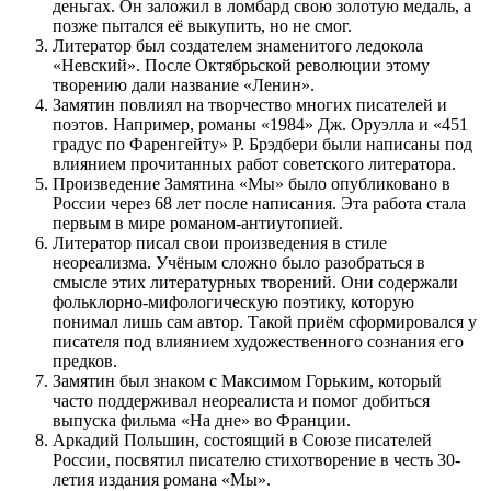
деньгах. Он заложил в ломбард свою золотую медаль, а
позже пытался её выкупить, но не смог.
Литератор был создателем знаменитого ледокола
«Невский». После Октябрьской революции этому
творению дали название «Ленин».
Замятин повлиял на творчество многих писателей и
поэтов. Например, романы «1984» Дж. Оруэлла и «451
градус по Фаренгейту» Р. Брэдбери были написаны под
влиянием прочитанных работ советского литератора.
Произведение Замятина «Мы» было опубликовано в
России через 68 лет после написания. Эта работа стала
первым в мире романом-антиутопией.
Литератор писал свои произведения в стиле
неореализма. Учёным сложно было разобраться в
смысле этих литературных творений. Они содержали
фольклорно-мифологическую поэтику, которую
понимал лишь сам автор. Такой приём сформировался у
писателя под влиянием художественного сознания его
предков.
Замятин был знаком с Максимом Горьким, который
часто поддерживал неореалиста и помог добиться
выпуска фильма «На дне» во Франции.
Аркадий Польшин, состоящий в Союзе писателей
России, посвятил писателю стихотворение в честь 30-
летия издания романа «Мы».