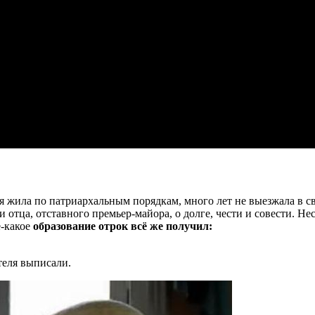
ила по патриархальным порядкам, много лет не выезжала в све
отца, отставного премьер-майора, о долге, чести и совести. Нес
е-какое
образование отрок всё же получил:
теля выписали.