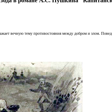
изода в романе А.С. Пушкина "Капитанс
ражает вечную тему противостояния между добром и злом. Пове