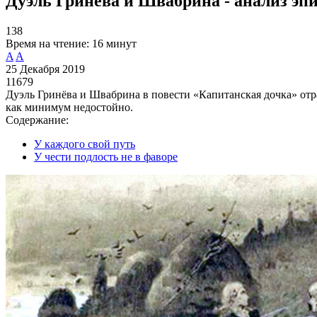
Дуэль Гринёва и Швабрина - анализ эп
138
Время на чтение:
16 минут
A
A
25 Декабря 2019
11679
Дуэль Гринёва и Швабрина в повести «Капитанская дочка» от
как минимум недостойно.
Содержание:
У каждого свой путь
У чести подлость не в фаворе