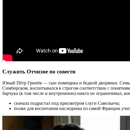
Служить Отчизне по совести
Юный Пётр Гринёв — сын помещика и бедной дворянки. Семья ж
Симбирском, воспитывался в строгом соответствии с понятиями 
барчука (в том числе и внутреннюю) никто не ограничивал, ко
сначала подрастал под присмотром слуги Савельича;
позже для воспитания наследника из самой Франции учи