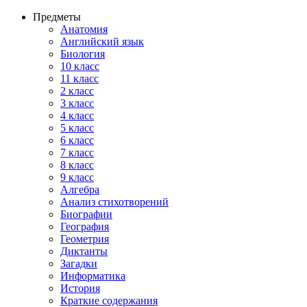
Предметы
Анатомия
Английский язык
Биология
10 класс
11 класс
2 класс
3 класс
4 класс
5 класс
6 класс
7 класс
8 класс
9 класс
Алгебра
Анализ стихотворений
Биографии
География
Геометрия
Диктанты
Загадки
Информатика
История
Краткие содержания