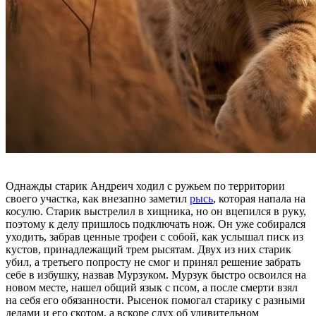
Однажды старик Андреич ходил с ружьем по территории
своего участка, как внезапно заметил
рысь
, которая напала на
косулю. Старик выстрелил в хищника, но он вцепился в руку,
поэтому к делу пришлось подключать нож. Он уже собирался
уходить, забрав ценные трофеи с собой, как услышал писк из
кустов, принадлежащий трем рысятам. Двух из них старик
убил, а третьего попросту не смог и принял решение забрать
себе в избушку, назвав Мурзуком. Мурзук быстро освоился на
новом месте, нашел общий язык с псом, а после смерти взял
на себя его обязанности. Рысенок помогал старику с разными
делами и его скотом, а вскоре слух об удивительном