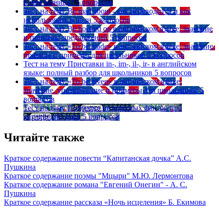
в чем разница?
5 вопросов
Тест на тему
Be mad about - как переводится и как
использовать в речи
5 вопросов
Тест на тему
Be hooked on в английском языке: значение
и примеры предложений
5 вопросов
Тест на тему
«To be made» в английском языке: значение,
правила и примеры для школьников
5 вопросов
Тест на тему
Приставки in-, im-, il-, ir- в английском
языке: полный разбор для школьников
5 вопросов
Тест на тему
«To be given» в английском языке:
значение, употребление и примеры для школьников
5
вопросов
Тест на тему
Подборка интересных фактов про
английский язык
5 вопросов
Читайте также
Краткое содержание повести “Капитанская дочка” А.С.
Пушкина
Краткое содержание поэмы "Мцыри" М.Ю. Лермонтова
Краткое содержание романа "Евгений Онегин" - А. С.
Пушкина
Краткое содержание рассказа «Ночь исцеления» Б. Екимова