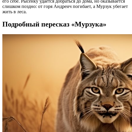
его себе. Рысенку удается добраться до дома, но оказывается
слишком поздно: от горя Андреич погибает, а Мурзук убегает
жить в леса.
Подробный пересказ «Мурзука»