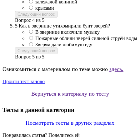
залежалой кониной
крысами
Следующий вопрос
Вопрос
4
из
5
5
Как в зверинце утихомирили бунт зверей?
В зверинце включили музыку
Пожарные облили зверей сильной струёй воды
Зверям дали любимую еду
Следующий вопрос
Вопрос
5
из
5
Ознакомиться с материалом по теме можно
здесь.
Пройти тест заново
Вернуться к материалу по тесту
Тесты в данной категории
Посмотреть тесты в других разделах
Понравилась статья? Поделитесь ей