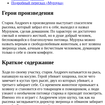
Подробный пересказ «Мурзука»
Герои произведения
Старик Андреич в произведении выступает спасителем
рысенка, который забрал его к себе, выходил и назвал
Мурзуком, сделав домашним. По характеру он достаточно
смелый и немного жесткий, но в душе добрый человек,
беспокоящийся о благополучии питомца. Мурзука можно
назвать верным и свободолюбивым животным, а вот хозяина
зверинца злым, алчным и бесчестным человеком, думающем
только о себе и своем комфорте.
Краткое содержание
Ходя по своему участку, старик Андреич натыкается на рысь,
напавшую на косулю. Герой убивает хищника, после чего
замечает в кустах трех рысят, двух из которых убивает, а
третьего забирает себе. Со временем животное привыкает к
хозяину и становится его товарищем и помощником, а люди
узнают о необычном питомце старика и приходят посмотреть.
Именно это и играет с Андреичем злую шутку, так как на
рысенка заглядывается директор зверинца и обманом забирает