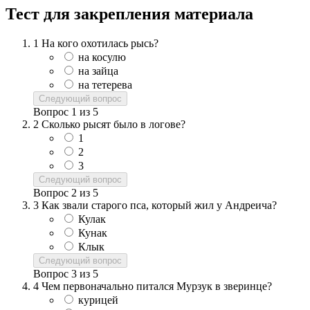
Тест для закрепления материала
1
На кого охотилась рысь?
на косулю
на зайца
на тетерева
Следующий вопрос
Вопрос
1
из
5
2
Сколько рысят было в логове?
1
2
3
Следующий вопрос
Вопрос
2
из
5
3
Как звали старого пса, который жил у Андреича?
Кулак
Кунак
Клык
Следующий вопрос
Вопрос
3
из
5
4
Чем первоначально питался Мурзук в зверинце?
курицей