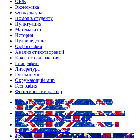
ОБЖ
Экономика
Физкультура
Помощь студенту
Пунктуация
Математика
История
Правоведение
Орфография
Анализ стихотворений
Краткие содержания
Биографии
Литература
Русский язык
Окружающий мир
География
Фонетический разбор
Тест на тему
To be going to: значение, правила
употребления
5 вопросов
Тест на тему
Конструкция go on: значения, правила
употребления, примеры
5 вопросов
Тест на тему
Be familiar with: значение и правила
употребления
5 вопросов
Тест на тему
Британский vs американский английский: