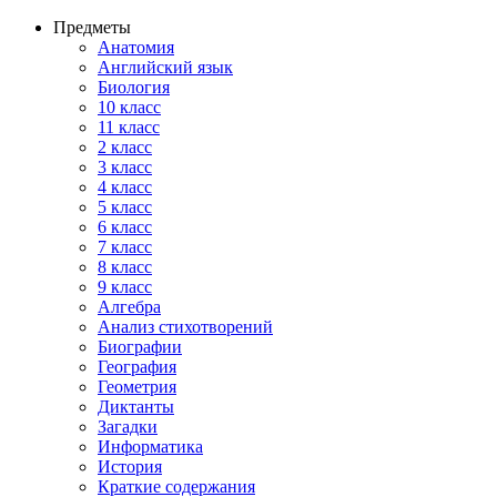
Предметы
Анатомия
Английский язык
Биология
10 класс
11 класс
2 класс
3 класс
4 класс
5 класс
6 класс
7 класс
8 класс
9 класс
Алгебра
Анализ стихотворений
Биографии
География
Геометрия
Диктанты
Загадки
Информатика
История
Краткие содержания