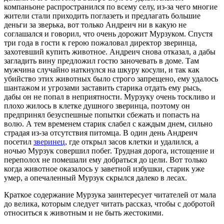
компаньоне распространился по всему селу, из-за чего многие
жители стали приходить поглазеть и предлагать большие
деньги за зверька, вот только Андреич ни в какую не
соглашался и говорил, что очень дорожит Мурзуком. Спустя
три года в гости к герою пожаловал директор зверинца,
захотевший купить животное. Андреич снова отказал, а дабы
загладить вину предложил гостю заночевать в доме. Там
мужчина случайно наткнулся на шкуру косули, и так как
убийство этих животных было строго запрещено, ему удалось
шантажом и угрозами заставить старика отдать ему рысь,
дабы он не попал в неприятности. Мурзуку очень тоскливо и
плохо жилось в клетке душного зверинца, поэтому он
предпринял безуспешные попытки сбежать и попасть на
волю. А тем временем старик слабел с каждым днем, сильно
страдая из-за отсутствия питомца. В один день Андреич
посетил
зверинец
, где открыл засов клетки и удалился, а
ночью Мурзук совершил побег. Трудная дорога, истощение и
переполох не помешали ему добраться до цели. Вот только
когда животное оказалось у заветной избушки, старик уже
умер, а опечаленный Мурзук скрылся далеко в лесах.
Краткое содержание Мурзука заинтересует читателей от мала
до велика, которым следует читать рассказ, чтобы с добротой
относиться к животным и не быть жестокими.