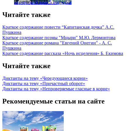
английский язык
5 вопросов
Читайте также
Краткое содержание повести “Капитанская дочка” А.С.
Пушкина
Краткое содержание поэмы "Мцыри" М.Ю. Лермонтова
Краткое содержание романа "Евгений Онегин" - А. С.
Пушкина
Краткое содержание рассказа «Ночь исцеления» Б. Екимова
Читайте также
Диктанты на тему «Чередующиеся корни»
Диктанты на тему «Причастный оборот»
Диктанты на тему «Непроверяемые гласные в корне»
Рекомендуемые статьи на сайте