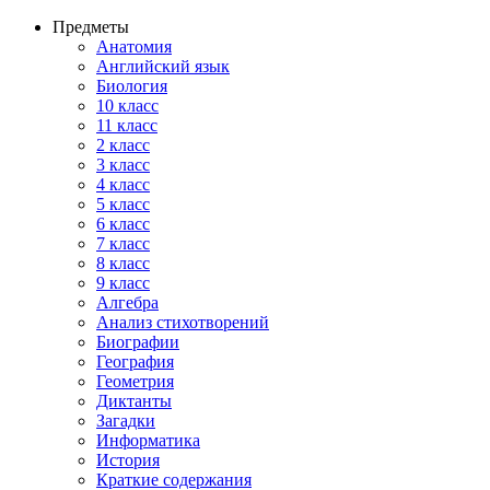
Предметы
Анатомия
Английский язык
Биология
10 класс
11 класс
2 класс
3 класс
4 класс
5 класс
6 класс
7 класс
8 класс
9 класс
Алгебра
Анализ стихотворений
Биографии
География
Геометрия
Диктанты
Загадки
Информатика
История
Краткие содержания