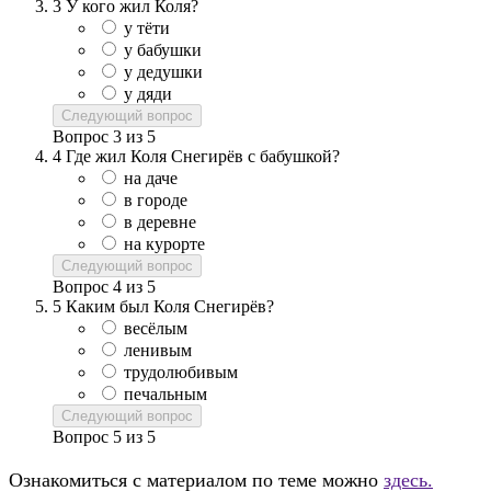
3
У кого жил Коля?
у тёти
у бабушки
у дедушки
у дяди
Следующий вопрос
Вопрос
3
из
5
4
Где жил Коля Снегирёв с бабушкой?
на даче
в городе
в деревне
на курорте
Следующий вопрос
Вопрос
4
из
5
5
Каким был Коля Снегирёв?
весёлым
ленивым
трудолюбивым
печальным
Следующий вопрос
Вопрос
5
из
5
Ознакомиться с материалом по теме можно
здесь.