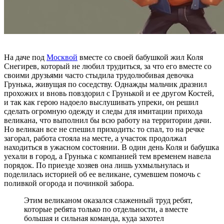
На даче под
Москвой
вместе со своей бабушкой жил Коля
Снегирев, который не любил трудиться, за что его вместе со
своими друзьями часто стыдила трудолюбивая девочка
Грунька, живущая по соседству. Однажды мальчик дразнил
прохожих и вновь повздорил с Грунькой и ее другом Костей,
и так как герою надоело выслушивать упреки, он решил
сделать огромную одежду и следы для имитации прихода
великана, что выполнил бы всю работу на территории дачи.
Но великан все не спешил приходить: то спал, то на речке
загорал, работа стояла на месте, а участок продолжал
находиться в ужасном состоянии. В один день Коля и бабушка
уехали в город, а Грунька с компанией тем временем навела
порядок. По приезде хозяев она лишь ухмыльнулась и
поделилась историей об ее великане, сумевшем помочь с
поливкой огорода и починкой забора.
Этим великаном оказался слаженный труд ребят,
которые ребята только по отдельности, а вместе
большая и сильная команда, куда захотел