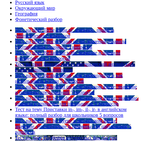
Русский язык
Окружающий мир
География
Фонетический разбор
Тест на тему
To be going to: значение, правила
употребления
5 вопросов
Тест на тему
Конструкция go on: значения, правила
употребления, примеры
5 вопросов
Тест на тему
Be familiar with: значение и правила
употребления
5 вопросов
Тест на тему
Британский vs американский английский:
в чем разница?
5 вопросов
Тест на тему
Be mad about - как переводится и как
использовать в речи
5 вопросов
Тест на тему
Be hooked on в английском языке: значение
и примеры предложений
5 вопросов
Тест на тему
«To be made» в английском языке: значение,
правила и примеры для школьников
5 вопросов
Тест на тему
Приставки in-, im-, il-, ir- в английском
языке: полный разбор для школьников
5 вопросов
Тест на тему
«To be given» в английском языке:
значение, употребление и примеры для школьников
5
вопросов
Тест на тему
Подборка интересных фактов про