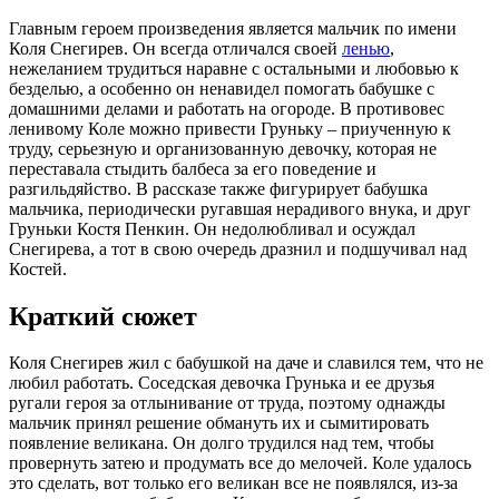
Главным героем произведения является мальчик по имени
Коля Снегирев. Он всегда отличался своей
ленью
,
нежеланием трудиться наравне с остальными и любовью к
безделью, а особенно он ненавидел помогать бабушке с
домашними делами и работать на огороде. В противовес
ленивому Коле можно привести Груньку – приученную к
труду, серьезную и организованную девочку, которая не
переставала стыдить балбеса за его поведение и
разгильдяйство. В рассказе также фигурирует бабушка
мальчика, периодически ругавшая нерадивого внука, и друг
Груньки Костя Пенкин. Он недолюбливал и осуждал
Снегирева, а тот в свою очередь дразнил и подшучивал над
Костей.
Краткий сюжет
Коля Снегирев жил с бабушкой на даче и славился тем, что не
любил работать. Соседская девочка Грунька и ее друзья
ругали героя за отлынивание от труда, поэтому однажды
мальчик принял решение обмануть их и сымитировать
появление великана. Он долго трудился над тем, чтобы
провернуть затею и продумать все до мелочей. Коле удалось
это сделать, вот только его великан все не появлялся, из-за