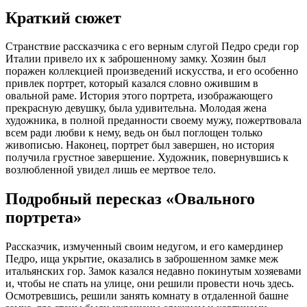
Краткий сюжет
Странствие рассказчика с его верным слугой Педро среди гор
Италии привело их к заброшенному замку. Хозяин был
поражен коллекцией произведений искусства, и его особенно
привлек портрет, который казался словно ожившим в
овальной раме. История этого портрета, изображающего
прекрасную девушку, была удивительна. Молодая жена
художника, в полной преданности своему мужу, пожертвовала
всем ради любви к нему, ведь он был поглощен только
живописью. Наконец, портрет был завершен, но история
получила грустное завершение. Художник, повернувшись к
возлюбленной увидел лишь ее мертвое тело.
Подробный пересказ «Овального
портрета»
Рассказчик, измученный своим недугом, и его камердинер
Педро, ища укрытие, оказались в заброшенном замке меж
итальянских гор. Замок казался недавно покинутым хозяевами
и, чтобы не спать на улице, они решили провести ночь здесь.
Осмотревшись, решили занять комнату в отдаленной башне