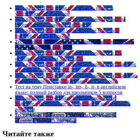
Тест на тему
To be going to: значение, правила
употребления
5 вопросов
Тест на тему
Конструкция go on: значения, правила
употребления, примеры
5 вопросов
Тест на тему
Be familiar with: значение и правила
употребления
5 вопросов
Тест на тему
Британский vs американский английский:
в чем разница?
5 вопросов
Тест на тему
Be mad about - как переводится и как
использовать в речи
5 вопросов
Тест на тему
Be hooked on в английском языке: значение
и примеры предложений
5 вопросов
Тест на тему
«To be made» в английском языке: значение,
правила и примеры для школьников
5 вопросов
Тест на тему
Приставки in-, im-, il-, ir- в английском
языке: полный разбор для школьников
5 вопросов
Тест на тему
«To be given» в английском языке:
значение, употребление и примеры для школьников
5
вопросов
Тест на тему
Подборка интересных фактов про
английский язык
5 вопросов
Читайте также