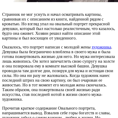
Странник не мог уснуть и начал осматривать картины,
сравнивая их с описанием из книги, найденной рядом с
кроватью. Но взгляд упал на овальный портрет прекрасной
девушки, который был настолько реалистичным, что казалось,
будто она оживет. Хозяин решил найти описание этой
картины и был восхищен от увиденного.
Оказалось, что портрет написан с молодой жены
художника
.
Девушка была безгранично влюблена в своего мужа и была
готова пожертвовать жизнью для него. Но мужа интересовала
лишь живопись. Он хотел запечатлеть свою супругу на холсте
и она позировала ему в комнате высокой башни. Девушка
проводила там долгие дни, позируя для мужа и истощая свои
силы. Но она ни разу не жаловалась. Когда художник нанес
последний штрих на свою картину, он был очарован ее
живостью. Но в тот момент его молодая жена скончалась.
Таким образом, она пожертвовала своей жизнью ради
искусства, став последней нотой в жизни своего мужа-
художника.
Прочитав краткое содержание Овального портрета,
напрашивается вывод. Взвалив себе горы богатств и славы,
художник забыл о самом важном - любви и жизни. Но