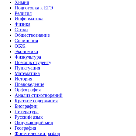
Химия
Подготовка к ЕГЭ
Религия
Информатика
Физика
Стихи
Обществознание
Сочинения
ОБЖ
Экономика
Физкультура
Помощь студенту
Пунктуация
Математика
История
Правоведение
Орфография
Анализ стихотворений
Краткие содержания
Биографии
Литература
Русский язык
Окружающий мир
География
Фонетический разбор