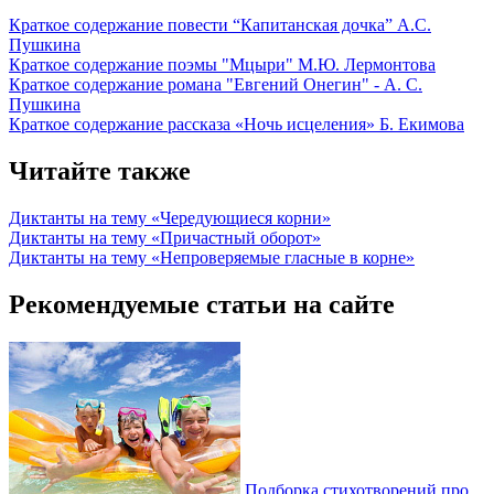
Краткое содержание повести “Капитанская дочка” А.С.
Пушкина
Краткое содержание поэмы "Мцыри" М.Ю. Лермонтова
Краткое содержание романа "Евгений Онегин" - А. С.
Пушкина
Краткое содержание рассказа «Ночь исцеления» Б. Екимова
Читайте также
Диктанты на тему «Чередующиеся корни»
Диктанты на тему «Причастный оборот»
Диктанты на тему «Непроверяемые гласные в корне»
Рекомендуемые статьи на сайте
Подборка стихотворений про