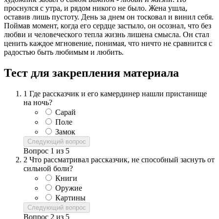
проснулся с утра, и рядом никого не было. Жена ушла,
оставив лишь пустоту. День за днем он тосковал и винил себя.
Поймав момент, когда его сердце застыло, он осознал, что без
любви и человеческого тепла жизнь лишена смысла. Он стал
ценить каждое мгновение, понимая, что ничто не сравнится с
радостью быть любимым и любить.
Тест для закрепления материала
1
Где рассказчик и его камердинер нашли пристанище
на ночь?
Сарай
Поле
Замок
Следующий вопрос
Вопрос
1
из
5
2
Что рассматривал рассказчик, не способный заснуть от
сильной боли?
Книги
Оружие
Картины
Следующий вопрос
Вопрос
2
из
5