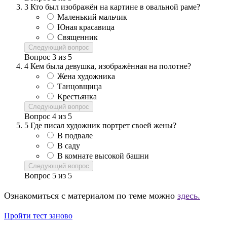
3
Кто был изображён на картине в овальной раме?
Маленький мальчик
Юная красавица
Священник
Следующий вопрос
Вопрос
3
из
5
4
Кем была девушка, изображённая на полотне?
Жена художника
Танцовщица
Крестьянка
Следующий вопрос
Вопрос
4
из
5
5
Где писал художник портрет своей жены?
В подвале
В саду
В комнате высокой башни
Следующий вопрос
Вопрос
5
из
5
Ознакомиться с материалом по теме можно
здесь.
Пройти тест заново