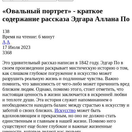
«Овальный портрет» - краткое
содержание рассказа Эдгара Аллана По
138
Время на чтение:
6 минут
A
A
17 Июля 2023
3368
Это удивительный рассказ написан в 1842 году. Эдгар По в
своем произведении раскрывает мистическую историю о том,
как слишком глубокое погружение в искусство может
разрушить реальную жизнь и подлинные чувства. Важно
помнить, что зависимость от чего-либо может причинить вред
близким людям. Однако, помимо этого, стоит отметить, что
настоящая ценность в жизни заключается в искренней любви
и теплоте души. Эта история служит напоминанием о
необходимости находить баланс между страстью к искусству и
заботой о своих близких.
Искусство
может быть
вдохновляющим и прекрасным, но оно не должно стать
единственным и главным в нашей жизни. Помимо него
существуют еще более глубокие и важные жизненные
ценности, которые делают нас людьми.