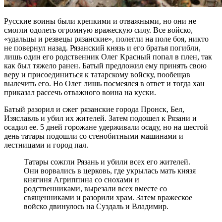
Русские воины были крепкими и отважными, но они не
смогли одолеть огромную вражескую силу. Все войско,
«удальцы и резвецы рязанские», полегли на поле боя, никто
не повернул назад. Рязанский князь и его братья погибли,
лишь один его родственник Олег Красный попал в плен, так
как был тяжело ранен. Батый предложил ему принять свою
веру и присоединиться к татарскому войску, пообещав
вылечить его. Но Олег лишь посмеялся в ответ и тогда хан
приказал рассечь отважного воина на куски.
Батый разорил и сжег рязанские города Пронск, Бел,
Изяславль и убил их жителей. Затем подошел к Рязани и
осадил ее. 5 дней горожане удерживали осаду, но на шестой
день татары подошли со стенобитными машинами и
лестницами и город пал.
Татары сожгли Рязань и убили всех его жителей.
Они ворвались в церковь, где укрылась мать князя
княгиня Агриппина со снохами и
родственниками, вырезали всех вместе со
священниками и разорили храм. Затем вражеское
войско двинулось на Суздаль и Владимир.