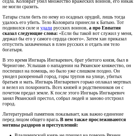
седла. Коловрат убил множество вражеских воинов, его никак
не могли сразить.
Татары стали бить по нему из осадных орудий, лишь тогда
удалось его убить. Тело Коловрата принесли к Батыю. Тот
подивился силе и
удали
русских воинов,
а про Евпатия
сказал следующие слова:
«Если бы такой вот служил у меня,
держал бы его у самого сердца своего». Затем хан приказал
отпустить захваченных в плен русских и отдать им тело
богатыря.
В это время Ингварь Ингваревич, брат убитого князя, был в
Чернигове. Услышав о нападении на Рязанское княжество, он
поспешил на помощь, но было уже слишком поздно. Он
увидел разоренный город, горы трупов на улице, убитых
братьев и мать. Ингварь Ингваревич горько оплакал мертвых
и велел их похоронить. Всех князей и родственников он с
почетом предал земле. К после этого Ингварь Ингваревич
занял Рязанский престол, собрал людей и заново отстроил
город.
Литературный памятник показывает, как важно единение
перед лицом общего врага
. В нем также прослеживаются
мотивы раздоров и преступлений:
Владимирский князь не пришел на помощь Рязани,