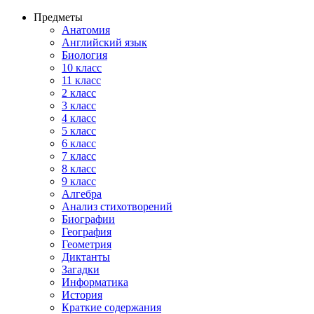
Предметы
Анатомия
Английский язык
Биология
10 класс
11 класс
2 класс
3 класс
4 класс
5 класс
6 класс
7 класс
8 класс
9 класс
Алгебра
Анализ стихотворений
Биографии
География
Геометрия
Диктанты
Загадки
Информатика
История
Краткие содержания