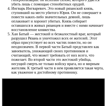
убить лишь с помощью стенобитных орудий.
Ингварь Ингваревич. Это новый рязанский князь,
ступивший на место убитого Юрия. Он не совершает в
повести каких-либо значительных деяний, лишь
оплакивает и хоронит убитых. Князь собирает
оставшихся в живых рязанцев и вместе с ними начинает
восстановление княжества.
Хан Батый — жестокий и безжалостный враг, который
разрушил Рязань и уничтожил всех ее жителей. Этот
образ присутствует во всех частях повести, но он
неоднозначен. В первой части Батый представлен как
завоеватель, унижающий своих противников и
считающий, что может требовать от них всего, что
пожелает. Во второй части это жестокий убийца,
несущий смерть не только войску врага, но и мирным
жителям. К третьей части в нем проявляется такая черта,
как уважение к достойному противнику.