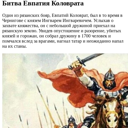
Битва Евпатия Коловрата
Один из рязанских бояр, Евпатий Коловрат, был в то время в
Чернигове с князем Ингварем Ингваревичем. Услыхав о
захвате княжества, он с небольшой дружиной приехал на
рязанскую землю. Увидев опустошение и разорение, убитых
князей и горожан, он собрал дружину в 1700 человек и
помчался вслед за врагами, нагнал татар и неожиданно напал
на их станы.