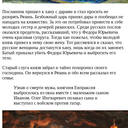
Посланник пришел к хану с дарами и стал просить не
разорять Рязань. Безбожный царь принял дары и пообещал не
нападать на княжество. За это он потребовал привести к себе
молодых сестер и дочерей рязанских. Среди русских послов
оказался предатель, рассказавший, что у Федора Юрьевича
очень красивая супруга. Тогда хан пожелал, чтобы молодой
князь привел к нему свою жену. Тот рассмеялся и сказал, что
русские женщины достанутся хану, лишь когда он их завоюет.
Батый приказал убить Федора Юрьевича и выбросить его
тело.
Старый слуга князя забрал и тайно похоронил своего
господина. Он вернулся в Рязань и обо всем рассказал его
семье.
Узнав о смерти мужа, княгиня Евпраксия
выбросилась из окна вместе с маленьким сыном
Иваном. Олег Ингваревич оплакал сына и
выступил с войском против татар.