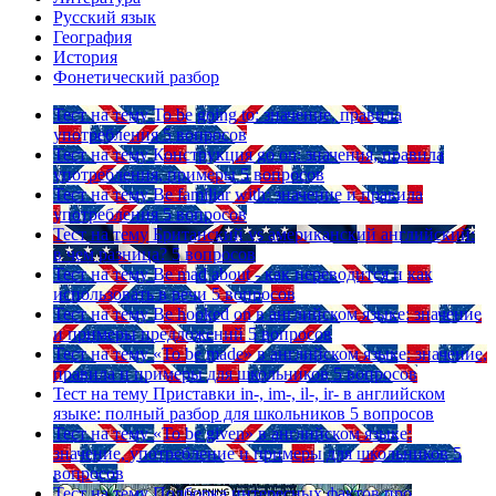
Русский язык
География
История
Фонетический разбор
Тест на тему
To be going to: значение, правила
употребления
5 вопросов
Тест на тему
Конструкция go on: значения, правила
употребления, примеры
5 вопросов
Тест на тему
Be familiar with: значение и правила
употребления
5 вопросов
Тест на тему
Британский vs американский английский:
в чем разница?
5 вопросов
Тест на тему
Be mad about - как переводится и как
использовать в речи
5 вопросов
Тест на тему
Be hooked on в английском языке: значение
и примеры предложений
5 вопросов
Тест на тему
«To be made» в английском языке: значение,
правила и примеры для школьников
5 вопросов
Тест на тему
Приставки in-, im-, il-, ir- в английском
языке: полный разбор для школьников
5 вопросов
Тест на тему
«To be given» в английском языке:
значение, употребление и примеры для школьников
5
вопросов
Тест на тему
Подборка интересных фактов про