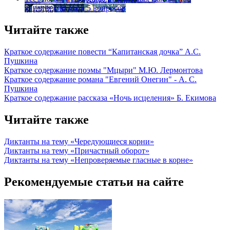
английский язык
5 вопросов
Читайте также
Краткое содержание повести “Капитанская дочка” А.С.
Пушкина
Краткое содержание поэмы "Мцыри" М.Ю. Лермонтова
Краткое содержание романа "Евгений Онегин" - А. С.
Пушкина
Краткое содержание рассказа «Ночь исцеления» Б. Екимова
Читайте также
Диктанты на тему «Чередующиеся корни»
Диктанты на тему «Причастный оборот»
Диктанты на тему «Непроверяемые гласные в корне»
Рекомендуемые статьи на сайте