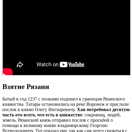
Взятие Рязани
Батый в год 1237 с полками подошел к границам Рязанского
княжества. Татары остановились на реке Воронеж и прислали
послов к князю Олегу Ингваревичу.
Хан потребовал десятую
часть ото всего, что есть в княжестве
: сокровищ, людей,
земель. Рязанский князь отправил послов с просьбой о
помощи к великому князю владимирскому Георгию
Всеволодовичу. Тот отказал ему, так как сам хотел сразиться с