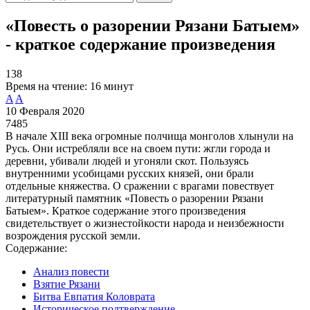
«Повесть о разорении Рязани Батыем»
- краткое содержание произведения
138
Время на чтение:
16 минут
A
A
10 Февраля 2020
7485
В начале XIII века огромные полчища монголов хлынули на
Русь. Они истребляли все на своем пути: жгли города и
деревни, убивали людей и угоняли скот. Пользуясь
внутренними усобицами русских князей, они брали
отдельные княжества. О сражении с врагами повествует
литературный памятник «Повесть о разорении Рязани
Батыем». Краткое содержание этого произведения
свидетельствует о жизнестойкости народа и неизбежности
возрождения русской земли.
Содержание:
Анализ повести
Взятие Рязани
Битва Евпатия Коловрата
Историческое подтверждение