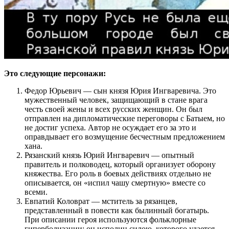
Это следующие персонажи:
Федор Юрьевич — сын князя Юрия Ингваревича. Это
мужественный человек, защищающий в стане врага
честь своей жены и всех русских женщин. Он был
отправлен на дипломатические переговоры с Батыем, но
не достиг успеха. Автор не осуждает его за это и
оправдывает его возмущение бесчестным предложением
хана.
Рязанский князь Юрий Ингваревич — опытный
правитель и полководец, который организует оборону
княжества. Его роль в боевых действиях отдельно не
описывается, он «испил чашу смертную» вместе со
всеми.
Евпатий Коловрат — мститель за рязанцев,
представленный в повести как былинный богатырь.
При описании героя используются фольклорные
гиперболизации: он исполин силою, которого удается