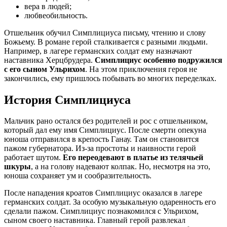
вера в людей;
любвеобильность.
Отшельник обучил Симплициуса письму, чтению и слову
Божьему. В романе герой сталкивается с разными людьми.
Например, в лагере германских солдат ему назначают
наставника Херцбрудера.
Симплициус особенно подружился
с его сыном Ульрихом
. На этом приключения героя не
закончились, ему пришлось побывать во многих переделках.
История Симплициуса
Мальчик рано остался без родителей и рос с отшельником,
который дал ему имя Симплициус. После смерти опекуна
юноша отправился в крепость Ганау. Там он становится
пажом губернатора. Из-за простоты и наивности герой
работает шутом.
Его переодевают в платье из телячьей
шкуры
, а на голову надевают колпак. Но, несмотря на это,
юноша сохраняет ум и сообразительность.
После нападения кроатов Симплициус оказался в лагере
германских солдат. За особую музыкальную одаренность его
сделали пажом. Симплициус познакомился с Ульрихом,
сыном своего наставника. Главный герой развлекал