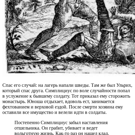
Спас его случай: на лагерь напали шведы. Там же был Ульрих,
который спас друга. Симплициус по воле случайности попал
в услужение к бывшему солдату. Тот приказал ему сторожить
монастырь. Юноша отдыхает, вдоволь ест, занимается
фехтованием и верховой ездой. После смерти хозяина ему
оставили все имущество и велели идти в солдаты.
Постепенно Симплициус забыл наставления
отшельника. Он грабит, убивает и ведет
вольготную жизнь. Как-то раз он нашел клад,