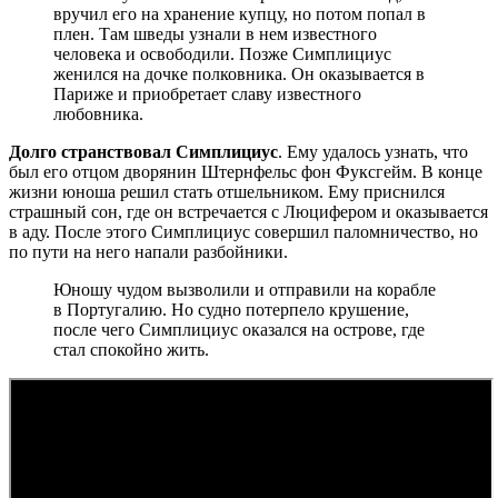
вручил его на хранение купцу, но потом попал в
плен. Там шведы узнали в нем известного
человека и освободили. Позже Симплициус
женился на дочке полковника. Он оказывается в
Париже и приобретает славу известного
любовника.
Долго странствовал Симплициус
. Ему удалось узнать, что
был его отцом дворянин Штернфельс фон Фуксгейм. В конце
жизни юноша решил стать отшельником. Ему приснился
страшный сон, где он встречается с Люцифером и оказывается
в аду. После этого Симплициус совершил паломничество, но
по пути на него напали разбойники.
Юношу чудом вызволили и отправили на корабле
в Португалию. Но судно потерпело крушение,
после чего Симплициус оказался на острове, где
стал спокойно жить.