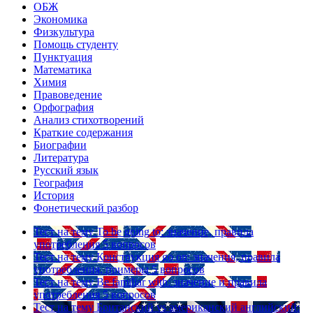
ОБЖ
Экономика
Физкультура
Помощь студенту
Пунктуация
Математика
Химия
Правоведение
Орфография
Анализ стихотворений
Краткие содержания
Биографии
Литература
Русский язык
География
История
Фонетический разбор
Тест на тему
To be going to: значение, правила
употребления
5 вопросов
Тест на тему
Конструкция go on: значения, правила
употребления, примеры
5 вопросов
Тест на тему
Be familiar with: значение и правила
употребления
5 вопросов
Тест на тему
Британский vs американский английский: