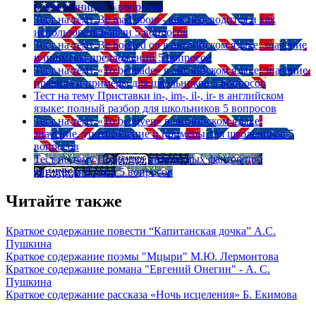
в чем разница?
5 вопросов
Тест на тему
Be mad about - как переводится и как
использовать в речи
5 вопросов
Тест на тему
Be hooked on в английском языке: значение
и примеры предложений
5 вопросов
Тест на тему
«To be made» в английском языке: значение,
правила и примеры для школьников
5 вопросов
Тест на тему
Приставки in-, im-, il-, ir- в английском
языке: полный разбор для школьников
5 вопросов
Тест на тему
«To be given» в английском языке:
значение, употребление и примеры для школьников
5
вопросов
Тест на тему
Подборка интересных фактов про
английский язык
5 вопросов
Читайте также
Краткое содержание повести “Капитанская дочка” А.С.
Пушкина
Краткое содержание поэмы "Мцыри" М.Ю. Лермонтова
Краткое содержание романа "Евгений Онегин" - А. С.
Пушкина
Краткое содержание рассказа «Ночь исцеления» Б. Екимова