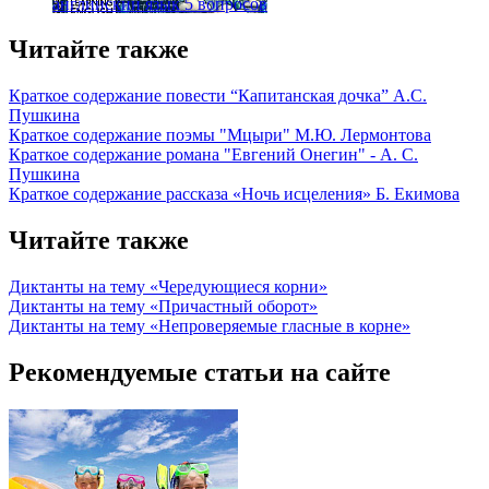
английский язык
5 вопросов
Читайте также
Краткое содержание повести “Капитанская дочка” А.С.
Пушкина
Краткое содержание поэмы "Мцыри" М.Ю. Лермонтова
Краткое содержание романа "Евгений Онегин" - А. С.
Пушкина
Краткое содержание рассказа «Ночь исцеления» Б. Екимова
Читайте также
Диктанты на тему «Чередующиеся корни»
Диктанты на тему «Причастный оборот»
Диктанты на тему «Непроверяемые гласные в корне»
Рекомендуемые статьи на сайте