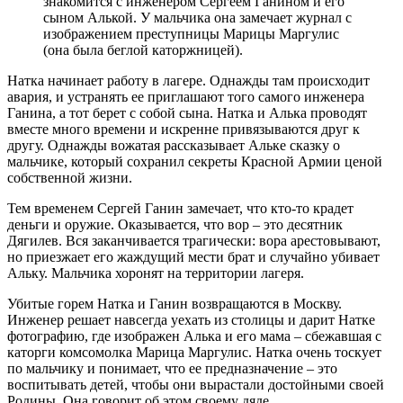
знакомится с инженером Сергеем Ганином и его
сыном Алькой. У мальчика она замечает журнал с
изображением преступницы Марицы Маргулис
(она была беглой каторжницей).
Натка начинает работу в лагере. Однажды там происходит
авария, и устранять ее приглашают того самого инженера
Ганина, а тот берет с собой сына. Натка и Алька проводят
вместе много времени и искренне привязываются друг к
другу. Однажды вожатая рассказывает Альке сказку о
мальчике, который сохранил секреты Красной Армии ценой
собственной жизни.
Тем временем Сергей Ганин замечает, что кто-то крадет
деньги и оружие. Оказывается, что вор – это десятник
Дягилев. Вся заканчивается трагически: вора арестовывают,
но приезжает его жаждущий мести брат и случайно убивает
Альку. Мальчика хоронят на территории лагеря.
Убитые горем Натка и Ганин возвращаются в Москву.
Инженер решает навсегда уехать из столицы и дарит Натке
фотографию, где изображен Алька и его мама – сбежавшая с
каторги комсомолка Марица Маргулис. Натка очень тоскует
по мальчику и понимает, что ее предназначение – это
воспитывать детей, чтобы они вырастали достойными своей
Родины. Она говорит об этом своему дяде.