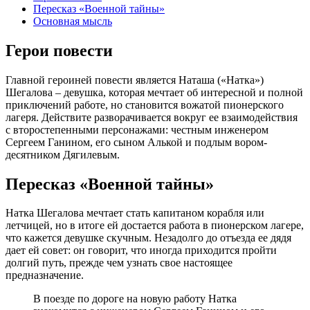
Пересказ «Военной тайны»
Основная мысль
Герои повести
Главной героиней повести является Наташа («Натка»)
Шегалова – девушка, которая мечтает об интересной и полной
приключений работе, но становится вожатой пионерского
лагеря. Действите разворачивается вокруг ее взаимодействия
с второстепенными персонажами: честным инженером
Сергеем Ганином, его сыном Алькой и подлым вором-
десятником Дягилевым.
Пересказ «Военной тайны»
Натка Шегалова мечтает стать капитаном корабля или
летчицей, но в итоге ей достается работа в пионерском лагере,
что кажется девушке скучным. Незадолго до отъезда ее дядя
дает ей совет: он говорит, что иногда приходится пройти
долгий путь, прежде чем узнать свое настоящее
предназначение.
В поезде по дороге на новую работу Натка