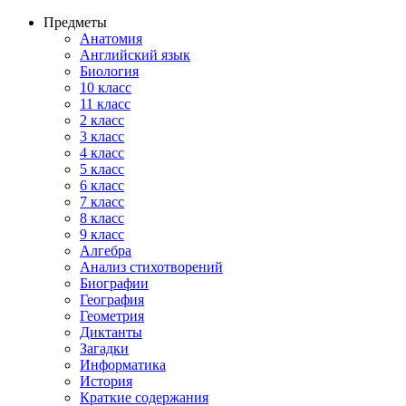
Предметы
Анатомия
Английский язык
Биология
10 класс
11 класс
2 класс
3 класс
4 класс
5 класс
6 класс
7 класс
8 класс
9 класс
Алгебра
Анализ стихотворений
Биографии
География
Геометрия
Диктанты
Загадки
Информатика
История
Краткие содержания