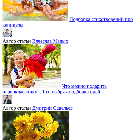
Подборка стихотворений про
каникулы
Автор статьи
Вячеслав Малых
Что можно подарить
первокласснику к 1 сентября - подборка идей
Автор статьи
Дмитрий Савельев