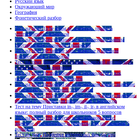
Русский язык
Окружающий мир
География
Фонетический разбор
Тест на тему
To be going to: значение, правила
употребления
5 вопросов
Тест на тему
Конструкция go on: значения, правила
употребления, примеры
5 вопросов
Тест на тему
Be familiar with: значение и правила
употребления
5 вопросов
Тест на тему
Британский vs американский английский:
в чем разница?
5 вопросов
Тест на тему
Be mad about - как переводится и как
использовать в речи
5 вопросов
Тест на тему
Be hooked on в английском языке: значение
и примеры предложений
5 вопросов
Тест на тему
«To be made» в английском языке: значение,
правила и примеры для школьников
5 вопросов
Тест на тему
Приставки in-, im-, il-, ir- в английском
языке: полный разбор для школьников
5 вопросов
Тест на тему
«To be given» в английском языке:
значение, употребление и примеры для школьников
5
вопросов
Тест на тему
Подборка интересных фактов про