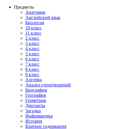
Предметы
Анатомия
Английский язык
Биология
10 класс
11 класс
2 класс
3 класс
4 класс
5 класс
6 класс
7 класс
8 класс
9 класс
Алгебра
Анализ стихотворений
Биографии
География
Геометрия
Диктанты
Загадки
Информатика
История
Краткие содержания