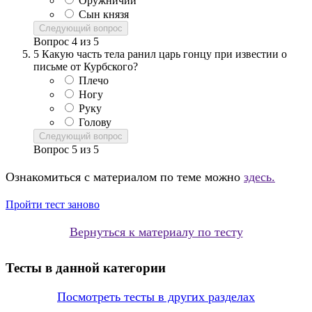
Оружничий
Сын князя
Следующий вопрос
Вопрос
4
из
5
5
Какую часть тела ранил царь гонцу при известии о
письме от Курбского?
Плечо
Ногу
Руку
Голову
Следующий вопрос
Вопрос
5
из
5
Ознакомиться с материалом по теме можно
здесь.
Пройти тест заново
Вернуться к материалу по тесту
Тесты в данной категории
Посмотреть тесты в других разделах