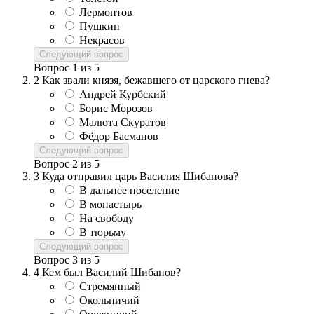
Лермонтов
Пушкин
Некрасов
Следующий вопрос
Вопрос
1
из
5
2
Как звали князя, бежавшего от царского гнева?
Андрей Курбский
Борис Морозов
Малюта Скуратов
Фёдор Басманов
Следующий вопрос
Вопрос
2
из
5
3
Куда отправил царь Василия Шибанова?
В дальнее поселение
В монастырь
На свободу
В тюрьму
Следующий вопрос
Вопрос
3
из
5
4
Кем был Василий Шибанов?
Стремянный
Окольничий