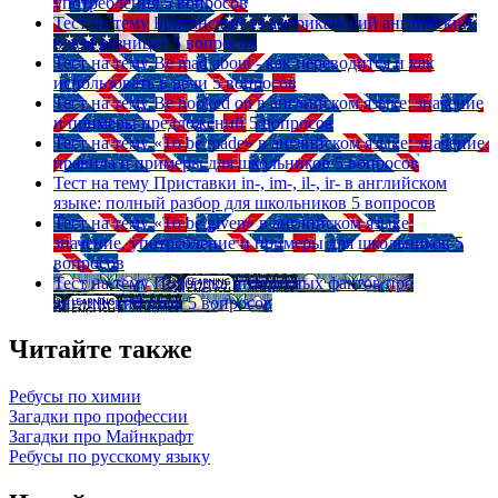
употребления
5 вопросов
Тест на тему
Британский vs американский английский:
в чем разница?
5 вопросов
Тест на тему
Be mad about - как переводится и как
использовать в речи
5 вопросов
Тест на тему
Be hooked on в английском языке: значение
и примеры предложений
5 вопросов
Тест на тему
«To be made» в английском языке: значение,
правила и примеры для школьников
5 вопросов
Тест на тему
Приставки in-, im-, il-, ir- в английском
языке: полный разбор для школьников
5 вопросов
Тест на тему
«To be given» в английском языке:
значение, употребление и примеры для школьников
5
вопросов
Тест на тему
Подборка интересных фактов про
английский язык
5 вопросов
Читайте также
Ребусы по химии
Загадки про профессии
Загадки про Майнкрафт
Ребусы по русскому языку