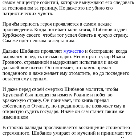
самом эпицентре событий, которые вынуждают его следовать
за господином за границу. Но даже это не убило его
патриотических чувств.
Причём верность героя проявляется в самом начале
произведения. Когда погибает конь князя, Шибанов отдаёт
Курбскому своего, чтобы тот успел бежать в чужую страну.
Сам же идёт пешком вслед за ним.
Дальше Шибанов проявляет
мужество
и бесстрашие, когда
вырвался передать письмо царю. Несмотря на укор Ивана
Грозного, стремянной выдерживает испытания и даже
дальнейшие пытки. Он понимает, что князь предал
подданного и даже желает ему отомстить, но до последнего
остаётся ему верным.
И даже перед своей смертью Шибанов молится, чтобы
Крупский был прощен за измену Родине и побег во
вражескую страну. Он понимает, что князь предал
собственную Отчизну, но преданность не позволяет ему в
открытую судить государя. Иначе он сам станет таким же
изменником.
В строках баллады прослеживается восхищение стойкостью
стремянного. Шибанов умирает от мучений и принимает тот