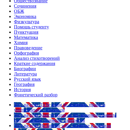
Обществознание
Сочинения
ОБЖ
Экономика
Физкультура
Помощь студенту
Пунктуация
Математика
Химия
Правоведение
Орфография
Анализ стихотворений
Краткие содержания
Биографии
Литература
Русский язык
География
История
Фонетический разбор
Тест на тему
To be going to: значение, правила
употребления
5 вопросов
Тест на тему
Конструкция go on: значения, правила
употребления, примеры
5 вопросов
Тест на тему
Be familiar with: значение и правила