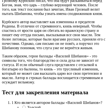
Грозному Курбский писал, что оба будут раскаиваться перед
Богом, зная, что царь – глубоко верующий человек. После
того, как текст послания был зачитан, Иван Грозный велит
пытать Шибанова, чтобы узнать имена сподвижников князя.
Курбского автор выставляет как изменника и предателя
Родины. В отличии от стремянного, князь неверный. Чтобы
спастись от ярости царя он сбегать во вражескую страну и
пишет ему оттуда письмо, высказывая все свои мысли. Тем
более литовцы, которые были врагами русских, приняли его с
почестями. Однако, сам письмо он не повёз, а поручил это
Шибанову понимая, что слуга уже не вернётся живым.
Таким образом, герои баллады «Василий Шибанов» - это
символы того, что благородство и сила духа не зависит от
статуса. И если обычный слуга представлен с отсылкой к
богатырю из былины, то князь – это трусливый изменник,
который не может сам высказать царю все свои претензии и
мысли. Автор в строках баллады восхищается стремянным и
осуждает вельможу.
Тест для закрепления материала
1
Кто является автором баллады «Василий Шибанов»?
Толстой