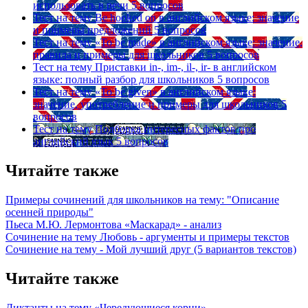
использовать в речи
5 вопросов
Тест на тему
Be hooked on в английском языке: значение
и примеры предложений
5 вопросов
Тест на тему
«To be made» в английском языке: значение,
правила и примеры для школьников
5 вопросов
Тест на тему
Приставки in-, im-, il-, ir- в английском
языке: полный разбор для школьников
5 вопросов
Тест на тему
«To be given» в английском языке:
значение, употребление и примеры для школьников
5
вопросов
Тест на тему
Подборка интересных фактов про
английский язык
5 вопросов
Читайте также
Примеры сочинений для школьников на тему: "Описание
осенней природы"
Пьеса М.Ю. Лермонтова «Маскарад» - анализ
Сочинение на тему Любовь - аргументы и примеры текстов
Сочинение на тему - Мой лучший друг (5 вариантов текстов)
Читайте также
Диктанты на тему «Чередующиеся корни»