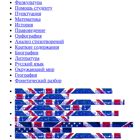
Физкультура
Помощь студенту
Пунктуация
Математика
История
Правоведение
Орфография
Анализ стихотворений
Краткие содержания
Биографии
Литература
Русский язык
Окружающий мир
География
Фонетический разбор
Тест на тему
To be going to: значение, правила
употребления
5 вопросов
Тест на тему
Конструкция go on: значения, правила
употребления, примеры
5 вопросов
Тест на тему
Be familiar with: значение и правила
употребления
5 вопросов
Тест на тему
Британский vs американский английский:
в чем разница?
5 вопросов
Тест на тему
Be mad about - как переводится и как