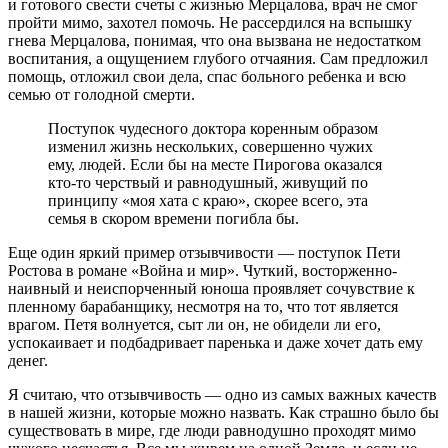
и готового свести счеты с жизнью Мерцалова, врач не смог
пройти мимо, захотел помочь. Не рассердился на вспышку
гнева Мерцалова, понимая, что она вызвана не недостатком
воспитания, а ощущением глубого отчаяния. Сам предложил
помощь, отложил свои дела, спас больного ребенка и всю
семью от голодной смерти.
Поступок чудесного доктора коренным образом
изменил жизнь нескольких, совершенно чужих
ему, людей. Если бы на месте Пирогова оказался
кто-то черствый и равнодушный, живущий по
принципу «моя хата с краю», скорее всего, эта
семья в скором времени погибла бы.
Еще один яркий пример отзывчивости — поступок Пети
Ростова в романе «Война и мир». Чуткий, восторженно-
наивный и неиспорченный юноша проявляет сочувствие к
пленному барабанщику, несмотря на то, что тот является
врагом. Петя волнуется, сыт ли он, не обидели ли его,
успокаивает и подбадривает паренька и даже хочет дать ему
денег.
Я считаю, что отзывчивость — одно из самых важных качеств
в нашей жизни, которые можно назвать. Как страшно было бы
существовать в мире, где люди равнодушно проходят мимо