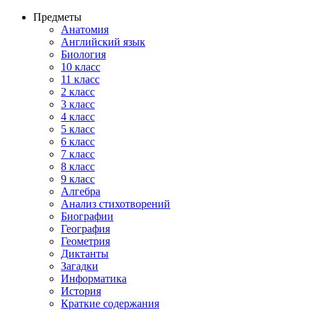
Предметы
Анатомия
Английский язык
Биология
10 класс
11 класс
2 класс
3 класс
4 класс
5 класс
6 класс
7 класс
8 класс
9 класс
Алгебра
Анализ стихотворений
Биографии
География
Геометрия
Диктанты
Загадки
Информатика
История
Краткие содержания