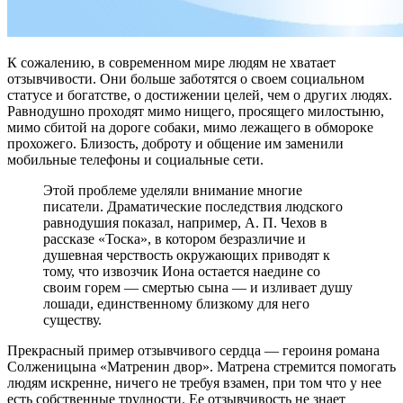
К сожалению, в современном мире людям не хватает
отзывчивости. Они больше заботятся о своем социальном
статусе и богатстве, о достижении целей, чем о других людях.
Равнодушно проходят мимо нищего, просящего милостыню,
мимо сбитой на дороге собаки, мимо лежащего в обмороке
прохожего. Близость, доброту и общение им заменили
мобильные телефоны и социальные сети.
Этой проблеме уделяли внимание многие
писатели. Драматические последствия людского
равнодушия показал, например, А. П. Чехов в
рассказе «Тоска», в котором безразличие и
душевная черствость окружающих приводят к
тому, что извозчик Иона остается наедине со
своим горем — смертью сына — и изливает душу
лошади, единственному близкому для него
существу.
Прекрасный пример отзывчивого сердца — героиня романа
Солженицына «Матренин двор». Матрена стремится помогать
людям искренне, ничего не требуя взамен, при том что у нее
есть собственные трудности. Ее отзывчивость не знает