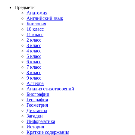
Предметы
Анатомия
Английский язык
Биология
10 класс
11 класс
2 класс
3 класс
4 класс
5 класс
6 класс
7 класс
8 класс
9 класс
Алгебра
Анализ стихотворений
Биографии
География
Геометрия
Диктанты
Загадки
Информатика
История
Краткие содержания