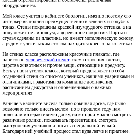
оборудованием.
Мой класс учится в кабинете биологии, именно поэтому его
интерьер выполнен преимущественно в зеленых и голубых
тонах. Стены покрашены краской изумрудного оттенка, а на
полу лежит не линолеум, а деревянное покрытие. Парты и
стулья сделаны из пластика, но имеют металлическую основу,
а рядом с учительским столом находится кресло на колесиках.
На стенах класса расположены красочные плакаты, где
нарисован
человеческий скелет
, схема строения клетки,
царства животных и прочие вещи, относящие к предмету.
Есть у нас и уголок класса, который представляет из себя
отдельный стенд со списком учеников, нашими ударниками и
отличниками, грамотами за командные достижения,
расписанием дежурства и оповещениями о важных
мероприятиях.
Раньше в кабинете висела только обычная доска, где было
возможно только писать мелом, но в прошлом году нам
повесили интерактивную доску, на которой можно смотреть
различные ролики, показывать презентации, смотреть
выступления учеников и писать специальной ручкой.
Благодаря ней учебный процесс стал куда легче и приятнее.