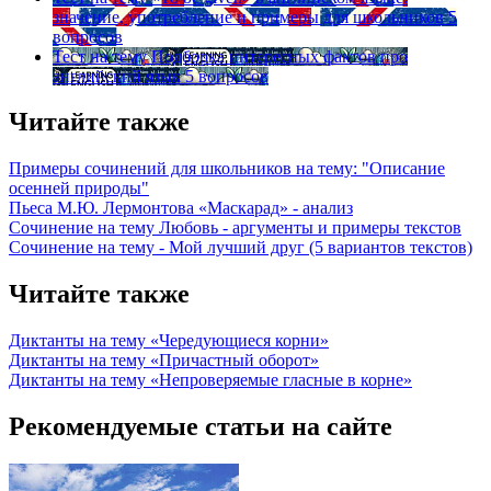
значение, употребление и примеры для школьников
5
вопросов
Тест на тему
Подборка интересных фактов про
английский язык
5 вопросов
Читайте также
Примеры сочинений для школьников на тему: "Описание
осенней природы"
Пьеса М.Ю. Лермонтова «Маскарад» - анализ
Сочинение на тему Любовь - аргументы и примеры текстов
Сочинение на тему - Мой лучший друг (5 вариантов текстов)
Читайте также
Диктанты на тему «Чередующиеся корни»
Диктанты на тему «Причастный оборот»
Диктанты на тему «Непроверяемые гласные в корне»
Рекомендуемые статьи на сайте