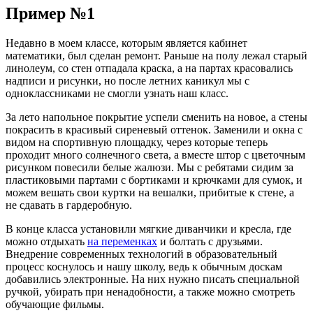
Пример №1
Недавно в моем классе, которым является кабинет
математики, был сделан ремонт. Раньше на полу лежал старый
линолеум, со стен отпадала краска, а на партах красовались
надписи и рисунки, но после летних каникул мы с
одноклассниками не смогли узнать наш класс.
За лето напольное покрытие успели сменить на новое, а стены
покрасить в красивый сиреневый оттенок. Заменили и окна с
видом на спортивную площадку, через которые теперь
проходит много солнечного света, а вместе штор с цветочным
рисунком повесили белые жалюзи. Мы с ребятами сидим за
пластиковыми партами с бортиками и крючками для сумок, и
можем вешать свои куртки на вешалки, прибитые к стене, а
не сдавать в гардеробную.
В конце класса установили мягкие диванчики и кресла, где
можно отдыхать
на переменках
и болтать с друзьями.
Внедрение современных технологий в образовательный
процесс коснулось и нашу школу, ведь к обычным доскам
добавились электронные. На них нужно писать специальной
ручкой, убирать при ненадобности, а также можно смотреть
обучающие фильмы.