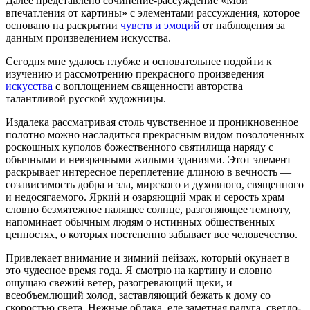
Далее представлено сочинение-рассуждение «Мои
впечатления от картины» с элементами рассуждения, которое
основано на раскрытии
чувств и эмоций
от наблюдения за
данным произведением искусства.
Сегодня мне удалось глубже и основательнее подойти к
изучению и рассмотрению прекрасного произведения
искусства
с воплощением священности авторства
талантливой русской художницы.
Издалека рассматривая столь чувственное и проникновенное
полотно можно насладиться прекрасным видом позолоченных
роскошных куполов божественного святилища наряду с
обычными и невзрачными жилыми зданиями. Этот элемент
раскрывает интересное переплетение длиною в вечность —
созависимость добра и зла, мирского и духовного, священного
и недосягаемого. Яркий и озаряющий мрак и серость храм
словно безмятежное палящее солнце, разгоняющее темноту,
напоминает обычным людям о истинных общественных
ценностях, о которых постепенно забывает все человечество.
Привлекает внимание и зимний пейзаж, который окунает в
это чудесное время года. Я смотрю на картину и словно
ощущаю свежий ветер, разогревающий щеки, и
всеобъемлющий холод, заставляющий бежать к дому со
скоростью света. Нежные облака, еле заметная радуга, светло-