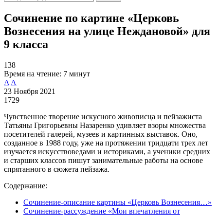
Сочинение по картине «Церковь
Вознесения на улице Неждановой» для
9 класса
138
Время на чтение:
7 минут
A
A
23 Ноября 2021
1729
Чувственное творение искусного живописца и пейзажиста
Татьяны Григорьевны Назаренко удивляет взоры множества
посетителей галерей, музеев и картинных выставок. Оно,
созданное в 1988 году, уже на протяжении тридцати трех лет
изучается искусствоведами и историками, а ученики средних
и старших классов пишут занимательные работы на основе
спрятанного в сюжета пейзажа.
Содержание:
Сочинение-описание картины «Церковь Вознесения…»
Сочинение-рассуждение «Мои впечатления от