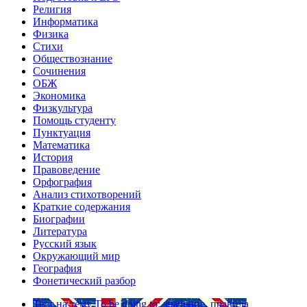
Религия
Информатика
Физика
Стихи
Обществознание
Сочинения
ОБЖ
Экономика
Физкультура
Помощь студенту
Пунктуация
Математика
История
Правоведение
Орфография
Анализ стихотворений
Краткие содержания
Биографии
Литература
Русский язык
Окружающий мир
География
Фонетический разбор
Тест на тему
To be going to: значение, правила