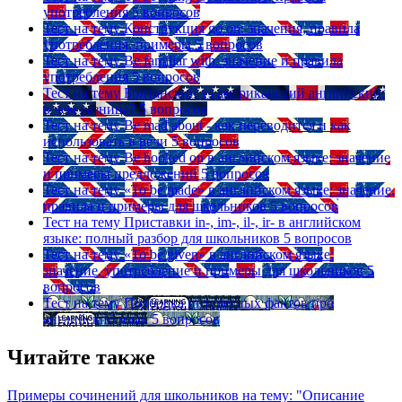
употребления
5 вопросов
Тест на тему
Конструкция go on: значения, правила
употребления, примеры
5 вопросов
Тест на тему
Be familiar with: значение и правила
употребления
5 вопросов
Тест на тему
Британский vs американский английский:
в чем разница?
5 вопросов
Тест на тему
Be mad about - как переводится и как
использовать в речи
5 вопросов
Тест на тему
Be hooked on в английском языке: значение
и примеры предложений
5 вопросов
Тест на тему
«To be made» в английском языке: значение,
правила и примеры для школьников
5 вопросов
Тест на тему
Приставки in-, im-, il-, ir- в английском
языке: полный разбор для школьников
5 вопросов
Тест на тему
«To be given» в английском языке:
значение, употребление и примеры для школьников
5
вопросов
Тест на тему
Подборка интересных фактов про
английский язык
5 вопросов
Читайте также
Примеры сочинений для школьников на тему: "Описание