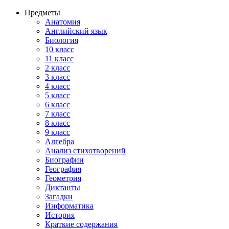
Предметы
Анатомия
Английский язык
Биология
10 класс
11 класс
2 класс
3 класс
4 класс
5 класс
6 класс
7 класс
8 класс
9 класс
Алгебра
Анализ стихотворений
Биографии
География
Геометрия
Диктанты
Загадки
Информатика
История
Краткие содержания