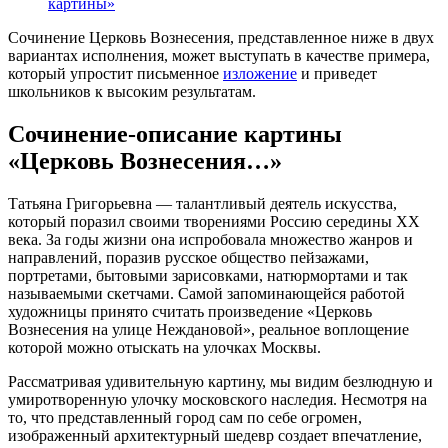
картины»
Сочинение Церковь Вознесения, представленное ниже в двух
вариантах исполнения, может выступать в качестве примера,
который упростит письменное
изложение
и приведет
школьников к высоким результатам.
Сочинение-описание картины
«Церковь Вознесения…»
Татьяна Григорьевна — талантливый деятель искусства,
который поразил своими творениями Россию середины XX
века. За годы жизни она испробовала множество жанров и
направлений, поразив русское общество пейзажами,
портретами, бытовыми зарисовками, натюрмортами и так
называемыми скетчами. Самой запоминающейся работой
художницы принято считать произведение «Церковь
Вознесения на улице Неждановой», реальное воплощение
которой можно отыскать на улочках Москвы.
Рассматривая удивительную картину, мы видим безлюдную и
умиротворенную улочку московского наследия. Несмотря на
то, что представленный город сам по себе огромен,
изображенный архитектурный шедевр создает впечатление,