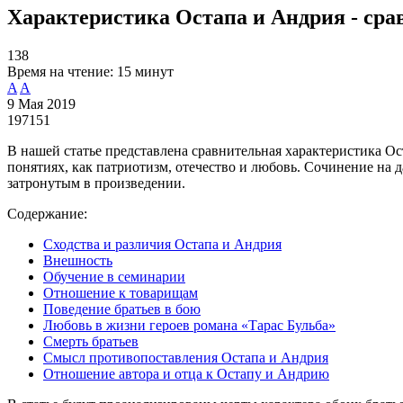
Характеристика Остапа и Андрия - срав
138
Время на чтение:
15 минут
A
A
9 Мая 2019
197151
В нашей статье представлена сравнительная характеристика Ос
понятиях, как патриотизм, отечество и любовь. Сочинение на 
затронутым в произведении.
Содержание:
Сходства и различия Остапа и Андрия
Внешность
Обучение в семинарии
Отношение к товарищам
Поведение братьев в бою
Любовь в жизни героев романа «Тарас Бульба»
Смерть братьев
Смысл противопоставления Остапа и Андрия
Отношение автора и отца к Остапу и Андрию