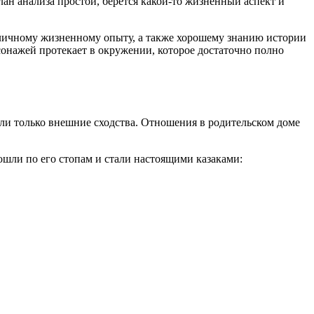
лан анализа простой, берётся какой-то жизненный аспект и
ря личному жизненному опыту, а также хорошему знанию истории
онажей протекает в окружении, которое достаточно полно
ели только внешние сходства. Отношения в родительском доме
ошли по его стопам и стали настоящими казаками: