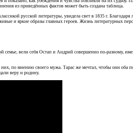
в и показано, как убеждения и чувства повлияли на их судьбу. П
авнения из приведённых фактов может быть создана таблица.
классикой русской литературы, увидела свет в 1835 г. Благода
живые и яркие образы главных героев. Жизнь литературных перс
ой семье, вели себя Остап и Андрий совершенно по-разному, им
них, по мнению своего мужа. Тарас же мечтал, чтобы они оба п
али веру и родину.