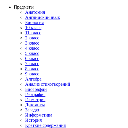
Предметы
Анатомия
Английский язык
Биология
10 класс
11 класс
2 класс
3 класс
4 класс
5 класс
6 класс
7 класс
8 класс
9 класс
Алгебра
Анализ стихотворений
Биографии
География
Геометрия
Диктанты
Загадки
Информатика
История
Краткие содержания