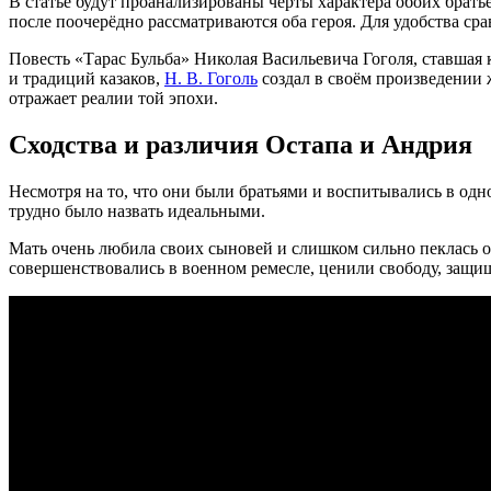
В статье будут проанализированы черты характера обоих братье
после поочерёдно рассматриваются оба героя. Для удобства ср
Повесть «Тарас Бульба» Николая Васильевича Гоголя, ставшая 
и традиций казаков,
Н. В. Гоголь
создал в своём произведении 
отражает реалии той эпохи.
Сходства и различия Остапа и Андрия
Несмотря на то, что они были братьями и воспитывались в одн
трудно было назвать идеальными.
Мать очень любила своих сыновей и слишком сильно пеклась о 
совершенствовались в военном ремесле, ценили свободу, защищ