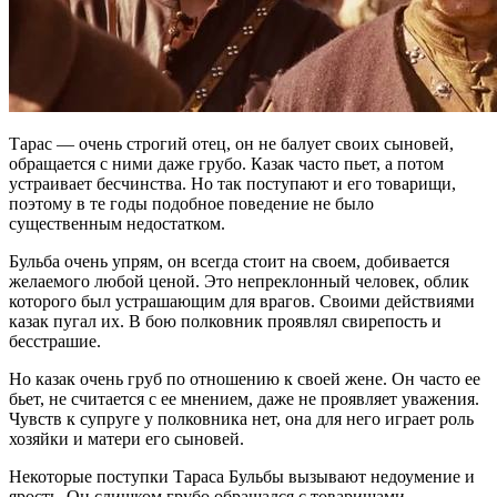
Тарас — очень строгий отец, он не балует своих сыновей,
обращается с ними даже грубо. Казак часто пьет, а потом
устраивает бесчинства. Но так поступают и его товарищи,
поэтому в те годы подобное поведение не было
существенным недостатком.
Бульба очень упрям, он всегда стоит на своем, добивается
желаемого любой ценой. Это непреклонный человек, облик
которого был устрашающим для врагов. Своими действиями
казак пугал их. В бою полковник проявлял свирепость и
бесстрашие.
Но казак очень груб по отношению к своей жене. Он часто ее
бьет, не считается с ее мнением, даже не проявляет уважения.
Чувств к супруге у полковника нет, она для него играет роль
хозяйки и матери его сыновей.
Некоторые поступки Тараса Бульбы вызывают недоумение и
ярость. Он слишком грубо обращался с товарищами,