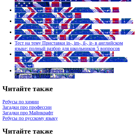
в чем разница?
5 вопросов
Тест на тему
Be mad about - как переводится и как
использовать в речи
5 вопросов
Тест на тему
Be hooked on в английском языке: значение
и примеры предложений
5 вопросов
Тест на тему
«To be made» в английском языке: значение,
правила и примеры для школьников
5 вопросов
Тест на тему
Приставки in-, im-, il-, ir- в английском
языке: полный разбор для школьников
5 вопросов
Тест на тему
«To be given» в английском языке:
значение, употребление и примеры для школьников
5
вопросов
Тест на тему
Подборка интересных фактов про
английский язык
5 вопросов
Читайте также
Ребусы по химии
Загадки про профессии
Загадки про Майнкрафт
Ребусы по русскому языку
Читайте также