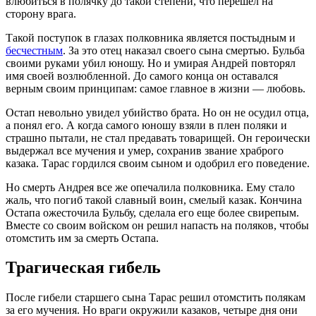
влюбиться в полячку до такой степени, что перешел на
сторону врага.
Такой поступок в глазах полковника является постыдным и
бесчестным
. За это отец наказал своего сына смертью. Бульба
своими руками убил юношу. Но и умирая Андрей повторял
имя своей возлюбленной. До самого конца он оставался
верным своим принципам: самое главное в жизни — любовь.
Остап невольно увидел убийство брата. Но он не осудил отца,
а понял его. А когда самого юношу взяли в плен поляки и
страшно пытали, не стал предавать товарищей. Он героически
выдержал все мучения и умер, сохранив звание храброго
казака. Тарас гордился своим сыном и одобрил его поведение.
Но смерть Андрея все же опечалила полковника. Ему стало
жаль, что погиб такой славный воин, смелый казак. Кончина
Остапа ожесточила Бульбу, сделала его еще более свирепым.
Вместе со своим войском он решил напасть на поляков, чтобы
отомстить им за смерть Остапа.
Трагическая гибель
После гибели старшего сына Тарас решил отомстить полякам
за его мучения. Но враги окружили казаков, четыре дня они