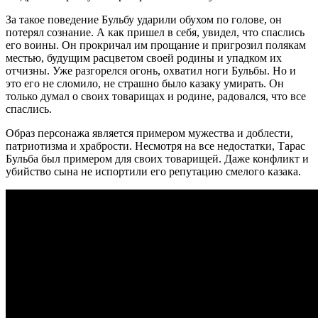
За такое поведение Бульбу ударили обухом по голове, он
потерял сознание. А как пришел в себя, увидел, что спаслись
его воины. Он прокричал им прощание и пригрозил полякам
местью, будущим расцветом своей родины и упадком их
отчизны. Уже разгорелся огонь, охватил ноги Бульбы. Но и
это его не сломило, не страшно было казаку умирать. Он
только думал о своих товарищах и родине, радовался, что все
спаслись.
Образ персонажа является примером мужества и доблести,
патриотизма и храбрости. Несмотря на все недостатки, Тарас
Бульба был примером для своих товарищей. Даже конфликт и
убийство сына не испортили его репутацию смелого казака.