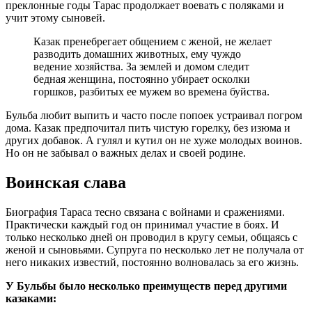
преклонные годы Тарас продолжает воевать с поляками и
учит этому сыновей.
Казак пренебрегает общением с женой, не желает
разводить домашних животных, ему чуждо
ведение хозяйства. За землей и домом следит
бедная женщина, постоянно убирает осколки
горшков, разбитых ее мужем во времена буйства.
Бульба любит выпить и часто после попоек устраивал погром
дома. Казак предпочитал пить чистую горелку, без изюма и
других добавок. А гулял и кутил он не хуже молодых воинов.
Но он не забывал о важных делах и своей родине.
Воинская слава
Биография Тараса тесно связана с войнами и сражениями.
Практически каждый год он принимал участие в боях. И
только несколько дней он проводил в кругу семьи, общаясь с
женой и сыновьями. Супруга по несколько лет не получала от
него никаких известий, постоянно волновалась за его жизнь.
У Бульбы было несколько преимуществ перед другими
казаками: