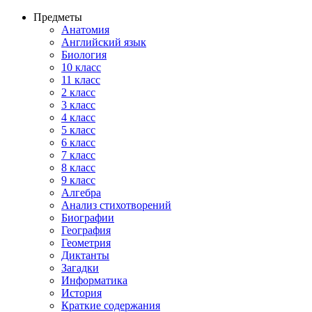
Предметы
Анатомия
Английский язык
Биология
10 класс
11 класс
2 класс
3 класс
4 класс
5 класс
6 класс
7 класс
8 класс
9 класс
Алгебра
Анализ стихотворений
Биографии
География
Геометрия
Диктанты
Загадки
Информатика
История
Краткие содержания