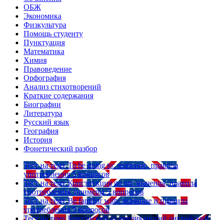
ОБЖ
Экономика
Физкультура
Помощь студенту
Пунктуация
Математика
Химия
Правоведение
Орфография
Анализ стихотворений
Краткие содержания
Биографии
Литература
Русский язык
География
История
Фонетический разбор
Тест на тему
To be going to: значение, правила
употребления
5 вопросов
Тест на тему
Конструкция go on: значения, правила
употребления, примеры
5 вопросов
Тест на тему
Be familiar with: значение и правила
употребления
5 вопросов
Тест на тему
Британский vs американский английский: