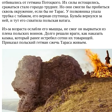
отбивались от гетмана Потоцкого. Их силы истощились,
сражаться стало гораздо труднее. Но они смогли бы пробиться
сквозь окружение, если бы не Тарас. У полковника упала
трубка с табаком, его верная спутница. Бульба вернулся за
ней, и тут его схватила польская ватага.
Из-за возраста ослабли его мышцы, не смог он вырваться из
плена польских воинов. Долго решали враги, как наказать
казака, который ранее истребил сотни их товарищей.
Приказал польский гетман сжечь Тараса живьем.