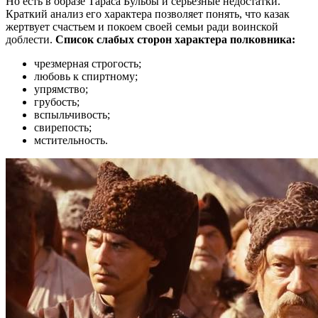
Но есть в образе Тараса Бульбы и серьезные недостатки.
Краткий анализ его характера позволяет понять, что казак
жертвует счастьем и покоем своей семьи ради воинской
доблести.
Список слабых сторон характера полковника:
чрезмерная строгость;
любовь к спиртному;
упрямство;
грубость;
вспыльчивость;
свирепость;
мстительность.