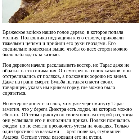
Вражеское войско нашло голое дерево, в которое попала
молния. Полковника подтащили к его стволу, приковали
тяжелыми цепями и прибили его руки гвоздями. Его
специально подвесили выше, чтобы со всех сторон можно
было наблюдать за казнью.
Под деревом начали раскладывать костер, но Тарас даже не
обратил на это внимания. Он смотрел на своих казаков: они
отстреливались от поляков, а полковник хорошо их видел.
Даже на грани смерти Бульба пытался спасти своих
товарищей, указав им криком горку, где можно было
спрятаться.
Но ветер не донес его слов, хотя уже через минуту Тарас
заметил, что у берега Днестра есть лодки, на которых можно
сбежать. Об этом крикнул он своим воинам второй раз, тогда
они услышали его и выполнили приказ. Поляки помчались
следом, но не смогли преодолеть утесы на лошадях. Только
один бросился за казаками — брат полячки, сгубившей
Андрея. Острые утесы разорвали его на куски.