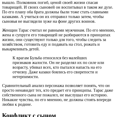
вышло. Полковник погиб, ценой своей жизни спасая
товарищей. И своих сыновей он воспитывал в таком же духе.
По его плану оба брата должны были тоже стать славными
казаками. А учиться он их отправил только затем, чтобы
сыновья не выглядели хуже на фоне других воинов.
Женщин Тарас считал не равными мужчинам. По его мнению,
жена и супруги его товарищей не разбираются в принципах
жизни, они существуют только для того, чтобы следить за
хозяйством, готовить еду и подавать на стол, рожать и
выкармливать детей.
К врагам Бульба относился без малейших
признаков жалости. Он не разделял их по силе или
возрасту, убивал всех, кто пытался напасть на его
отчизну. Даже казаки боялись его свирепости и
нетерпимости.
Сравнительный анализ персонажа позволяет понять, что он
просто ненавидит тех, кто предает его принципы. Тарас даже
собственного сына не пожалел, не выслушал его историю.
Никакие чувства, по его мнению, не должны стоять впереди
любви к родине.
Конфликт с сыном