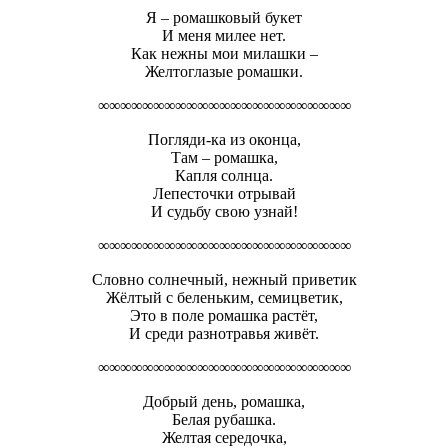
Я – ромашковый букет
И меня милее нет.
Как нежны мои милашки –
Желтоглазые ромашки.
∞∞∞∞∞∞∞∞∞∞∞∞∞∞∞∞∞∞∞∞∞∞∞
Погляди-ка из оконца,
Там – ромашка,
Капля cолнца.
Лепесточки отрывай
И судьбу свою узнай!
∞∞∞∞∞∞∞∞∞∞∞∞∞∞∞∞∞∞∞∞∞∞∞
Словно солнечный, нежный приветик
Жёлтый с беленьким, семицветик,
Это в поле ромашка растёт,
И среди разнотравья живёт.
∞∞∞∞∞∞∞∞∞∞∞∞∞∞∞∞∞∞∞∞∞∞∞
Добрый день, ромашка,
Белая рубашка.
Желтая середочка,