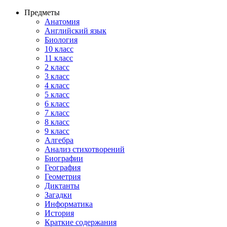
Предметы
Анатомия
Английский язык
Биология
10 класс
11 класс
2 класс
3 класс
4 класс
5 класс
6 класс
7 класс
8 класс
9 класс
Алгебра
Анализ стихотворений
Биографии
География
Геометрия
Диктанты
Загадки
Информатика
История
Краткие содержания