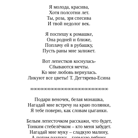
Я молода, красива,
Хотя полсотни лет.
Ты, роза, зря спесива
И твой недолог век.
Я поспешу к ромашке,
Она родней и ближе,
Поплачу ей в рубашку,
Пусть раны мне залижет.
Вот лепестков коснулась-
Сбываются мечты.
Ко мне любовь вернулась.
Ликуют все цветы! Т. Дегтярева-Есина
∞∞∞∞∞∞∞∞∞∞∞∞∞∞∞∞∞∞∞∞∞∞∞
Подари веночек, белая монашка,
Нагадай мне встречу на краю полянки,
Я тебе поверю, как словам цыганки.
Белым лепесточком расскажи, что будет,
Тонким стебелёчком – кто меня забудет.
Нагадай мне муку – сладкую малину,
А потом разлуку – горькую рябину.