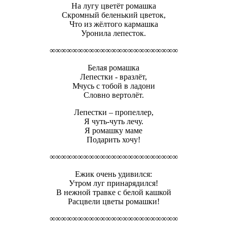
На лугу цветёт ромашка
Скромный беленький цветок,
Что из жёлтого кармашка
Уронила лепесток.
∞∞∞∞∞∞∞∞∞∞∞∞∞∞∞∞∞∞∞∞∞∞∞
Белая ромашка
Лепестки - вразлёт,
Мчусь с тобой в ладони
Словно вертолёт.
Лепестки – пропеллер,
Я чуть-чуть лечу.
Я ромашку маме
Подарить хочу!
∞∞∞∞∞∞∞∞∞∞∞∞∞∞∞∞∞∞∞∞∞∞∞
Ежик очень удивился:
Утром луг принарядился!
В нежной травке с белой кашкой
Расцвели цветы ромашки!
∞∞∞∞∞∞∞∞∞∞∞∞∞∞∞∞∞∞∞∞∞∞∞