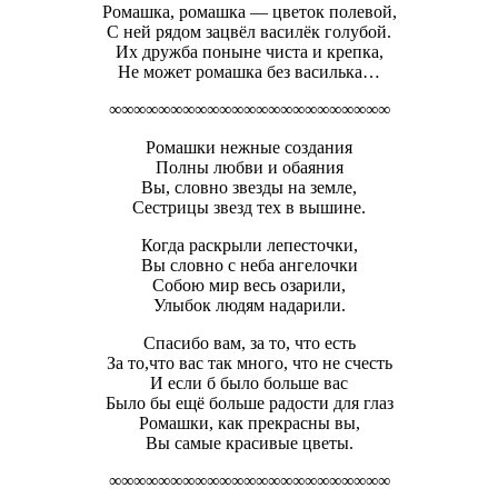
Ромашка, ромашка — цветок полевой,
С ней рядом зацвёл василёк голубой.
Их дружба поныне чиста и крепка,
Не может ромашка без василька…
∞∞∞∞∞∞∞∞∞∞∞∞∞∞∞∞∞∞∞∞∞∞∞
Ромашки нежные создания
Полны любви и обаяния
Вы, словно звезды на земле,
Сестрицы звезд тех в вышине.
Когда раскрыли лепесточки,
Вы словно с неба ангелочки
Собою мир весь озарили,
Улыбок людям надарили.
Спасибо вам, за то, что есть
За то,что вас так много, что не счесть
И если б было больше вас
Было бы ещё больше радости для глаз
Ромашки, как прекрасны вы,
Вы самые красивые цветы.
∞∞∞∞∞∞∞∞∞∞∞∞∞∞∞∞∞∞∞∞∞∞∞