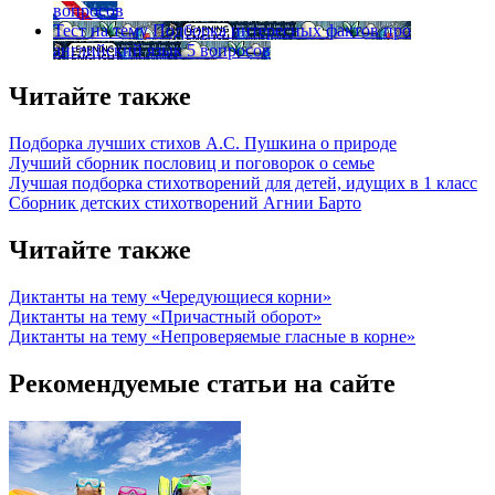
вопросов
Тест на тему
Подборка интересных фактов про
английский язык
5 вопросов
Читайте также
Подборка лучших стихов А.С. Пушкина о природе
Лучший сборник пословиц и поговорок о семье
Лучшая подборка стихотворений для детей, идущих в 1 класс
Сборник детских стихотворений Агнии Барто
Читайте также
Диктанты на тему «Чередующиеся корни»
Диктанты на тему «Причастный оборот»
Диктанты на тему «Непроверяемые гласные в корне»
Рекомендуемые статьи на сайте