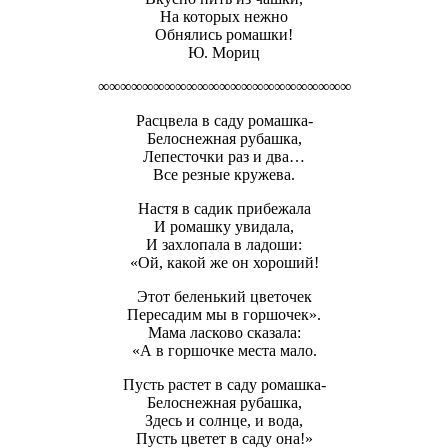
На которых нежно
Обнялись ромашки!
Ю. Мориц
∞∞∞∞∞∞∞∞∞∞∞∞∞∞∞∞∞∞∞∞∞∞∞
Расцвела в саду ромашка-
Белоснежная рубашка,
Лепесточки раз и два…
Все резные кружева.
Настя в садик прибежала
И ромашку увидала,
И захлопала в ладоши:
«Ой, какой же он хороший!
Этот беленький цветочек
Пересадим мы в горшочек».
Мама ласково сказала:
«А в горшочке места мало.
Пусть растет в саду ромашка-
Белоснежная рубашка,
Здесь и солнце, и вода,
Пусть цветет в саду она!»