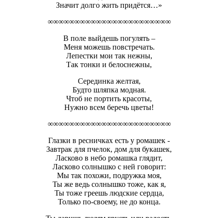
Значит долго жить придётся…»
∞∞∞∞∞∞∞∞∞∞∞∞∞∞∞∞∞∞∞∞∞∞∞
В поле выйдешь погулять –
Меня можешь повстречать.
Лепестки мои так нежны,
Так тонки и белоснежны,
Серединка желтая,
Будто шляпка модная.
Чтоб не портить красоты,
Нужно всем беречь цветы!
∞∞∞∞∞∞∞∞∞∞∞∞∞∞∞∞∞∞∞∞∞∞∞
Глазки в ресничках есть у ромашек -
Завтрак для пчелок, дом для букашек,
Ласково в небо ромашка глядит,
Ласково солнышко с ней говорит:
Мы так похожи, подружка моя,
Ты же ведь солнышко тоже, как я,
Ты тоже греешь людские сердца,
Только по-своему, не до конца.