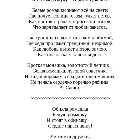
Белые ромашки знают всё на свете:
Где ночует солнце, с кем гуляет ветер,
Как восток страдает в россыпи агатов,
Что заря пылает от любви закатов.
Где тропинка свяжет пояском любимой,
Где беда проляжет трещинкой незримой.
Как любовь пытает лютою зимою,
Как она ласкает талою водою.
Кроткая монашка, золотистый чепчик –
Белая ромашка, луговой советчик.
Нагадай дорожку в сладкий плен малины,
Не печаль сердечко горечью рябины.
А. Сашин
∞∞∞∞∞∞∞∞∞∞∞∞∞∞∞∞∞∞∞∞∞∞∞
Обняла ромашка
Белую ромашку,
И стоят в обнимку —
Сердце нараспашку!
Летние подружки,