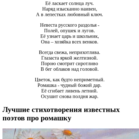
Её ласкает солнца луч.
Наряд изысканно наивен,
А в лепестках любовный ключ.
Невеста русского раздолья -
Полей, опушек и лугов.
Её узнает царь и школьник,
Она – хозяйка всех венков.
Всегда свежа, неприхотлива.
Глазаста яркой желтизной.
Порою смотрит сиротливо
В бег облаков над головой.
Цветок, как будто неприметный.
Ромашка - чудный божий дар.
Её сгибает ливень летний.
Осушит снова полдня жар.
Лучшие стихотворения известных
поэтов про ромашку