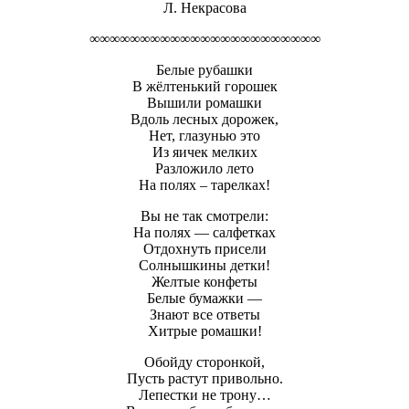
Л. Некрасова
∞∞∞∞∞∞∞∞∞∞∞∞∞∞∞∞∞∞∞∞∞∞∞
Белые рубашки
В жёлтенький горошек
Вышили ромашки
Вдоль лесных дорожек,
Нет, глазунью это
Из яичек мелких
Разложило лето
На полях – тарелках!
Вы не так смотрели:
На полях — салфетках
Отдохнуть присели
Солнышкины детки!
Желтые конфеты
Белые бумажки —
Знают все ответы
Хитрые ромашки!
Обойду сторонкой,
Пусть растут привольно.
Лепестки не трону…