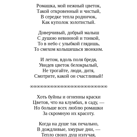
Ромашка, мой нежный цветок,
Такой откровенный и чистый,
В середке тепла родничок,
Как куполок золотистый.
Доверчивый, добрый малыш
С душою невинной и тонкой,
То в небо с улыбкой глядишь,
То смехом колышешься звонким.
И летом, вдоль поля бредя,
Увидев цветок белокрылый,
Не трогайте, люди, дитя,
Смотрите, какой он счастливый!
∞∞∞∞∞∞∞∞∞∞∞∞∞∞∞∞∞∞∞∞∞∞∞
Хоть буйны и огненны краски
Цветов, что на клумбах, в саду, —
Но больше всех люблю ромашки
За скромную их красоту.
Когда на душе так печально,
В дождливые, хмурые дни, —
Тепло своих душ излучая,