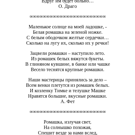
Вдруг им будет больно…
О. Драго
∞∞∞∞∞∞∞∞∞∞∞∞∞∞∞∞∞∞∞∞∞∞∞
Маленькое солнце на моей ладошке, -
Белая ромашка на зеленой ножке.
С белым ободочком желтые сердечки…
Сколько на лугу их, сколько их у речки!
Зацвели ромашки – наступило лето.
Из ромашек белых вяжутся букеты.
В глиняном кувшине, в банке или чашке
Весело теснятся крупные ромашки.
Наши мастерицы принялись за дело –
Всем венки плетутся из ромашек белых.
И козленку Тимке и телушке Машке
Нравятся большие, вкусные ромашки.
А. Фет
∞∞∞∞∞∞∞∞∞∞∞∞∞∞∞∞∞∞∞∞∞∞∞
Ромашка, излучая свет,
На солнышко похожая,
Спешит везде за нами вслед,