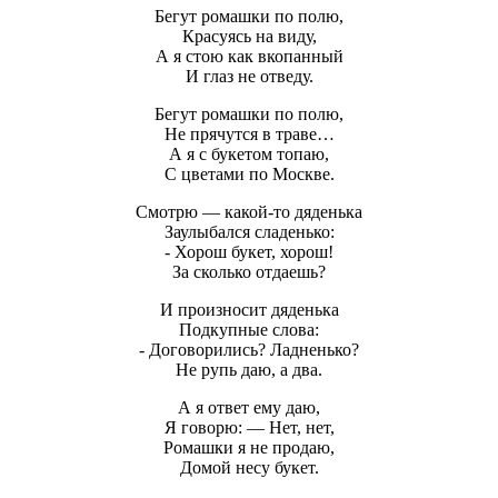
Бегут ромашки по полю,
Красуясь на виду,
А я стою как вкопанный
И глаз не отведу.
Бегут ромашки по полю,
Не прячутся в траве…
А я с букетом топаю,
С цветами по Москве.
Смотрю — какой-то дяденька
Заулыбался сладенько:
- Хорош букет, хорош!
За сколько отдаешь?
И произносит дяденька
Подкупные слова:
- Договорились? Ладненько?
Не рупь даю, а два.
А я ответ ему даю,
Я говорю: — Нет, нет,
Ромашки я не продаю,
Домой несу букет.