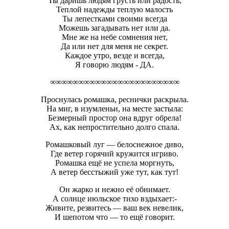
Ты даришь людям грусть или радость,
Теплой надежды теплую малость
Ты лепестками своими всегда
Можешь загадывать нет или да.
Мне же на небе сомнения нет,
Да или нет для меня не секрет.
Каждое утро, везде и всегда,
Я говорю людям - ДА.
∞∞∞∞∞∞∞∞∞∞∞∞∞∞∞∞∞∞∞∞∞∞∞
Проснулась ромашка, реснички раскрыла.
На миг, в изумленьи, на месте застыла:
Безмерный простор она вдруг обрела!
Ах, как непростительно долго спала.
Ромашковый луг — белоснежное диво,
Где ветер горячий кружится игриво.
Ромашка ещё не успела моргнуть,
А ветер бесстыжий уже тут, как тут!
Он жарко и нежно её обнимает.
А солнце июльское тихо вздыхает:-
Живите, резвитесь — ваш век невелик,
И шепотом что — то ещё говорит.