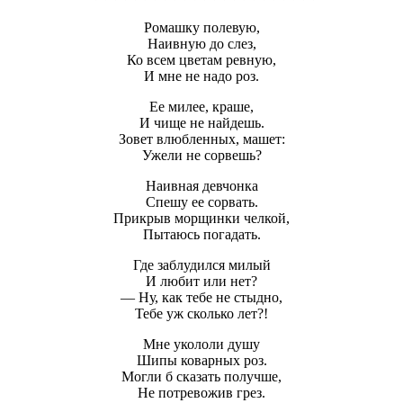
Ромашку полевую,
Наивную до слез,
Ко всем цветам ревную,
И мне не надо роз.
Ее милее, краше,
И чище не найдешь.
Зовет влюбленных, машет:
Ужели не сорвешь?
Наивная девчонка
Спешу ее сорвать.
Прикрыв морщинки челкой,
Пытаюсь погадать.
Где заблудился милый
И любит или нет?
— Ну, как тебе не стыдно,
Тебе уж сколько лет?!
Мне укололи душу
Шипы коварных роз.
Могли б сказать получше,
Не потревожив грез.