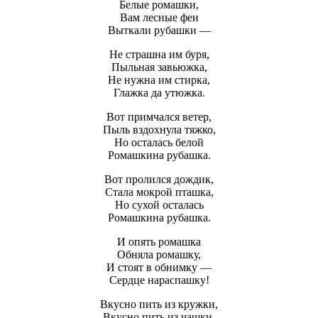
Белые ромашки,
Вам лесные феи
Выткали рубашки —
Не страшна им буря,
Пыльная завьюжка,
Не нужна им стирка,
Глажка да утюжка.
Вот примчался ветер,
Пыль вздохнула тяжко,
Но осталась белой
Ромашкина рубашка.
Вот пролился дождик,
Стала мокрой пташка,
Но сухой осталась
Ромашкина рубашка.
И опять ромашка
Обняла ромашку,
И стоят в обнимку —
Сердце нараспашку!
Вкусно пить из кружки,
Вкусно пить из чашки,