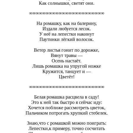
Как солнышки, светят они.
∞∞∞∞∞∞∞∞∞∞∞∞∞∞∞∞∞∞∞∞∞∞∞
На ромашку, как на балерину,
Издали любуется лесок.
У неё на лепестки накинут
Паутинки лёгкий волосок.
Ветер листья гонит по дорожке,
Вянут травы —
Осень настаёт.
Лишь ромашка на упругой ножке
Кружится, танцует и —
Цветёт!
∞∞∞∞∞∞∞∞∞∞∞∞∞∞∞∞∞∞∞∞∞∞∞
Белая ромашка расцвела в саду!
Это к ней так быстро я сейчас иду:
Хочется поближе рассмотреть цветок,
Пальчиком потрогать хрупкий стебелек.
Знаю,что с ромашкой можно поиграть:
Лепестки,к примеру, точно сосчитать