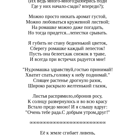
(Их ведь много-много;разберись поди
Где у них начало-сзади? впереди?);
Можно просто нюхать аромат густой,
Можно любоваться кружевной листвой;
На ромашке можно даже погадать,
Но тогда придется...лепестки срывать.
Я губить не стану бедненький цветок,
Сберегу ромашке каждый лепесток!
Пусть она белеет,как снежок в траве,
И всегда при встречах радуется мне!
"Ну,ромашка здравствуй,гостью принимай!
Хватит спать,головку к небу поднимай."
Спящее растенье дрогнуло разок,
Широко раскрыло желтенький глазок,
Листья распрямило,обронив росу,
К солнцу развернулось и во всю красу
Встало предо мною! И я слышу вдруг:
"Очень тебе рада.С добрым утром,друг!"
∞∞∞∞∞∞∞∞∞∞∞∞∞∞∞∞∞∞∞∞∞∞∞
Её к земле сгибает ливень,