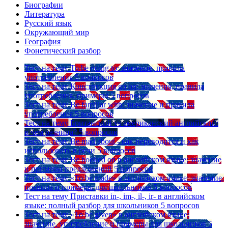
Биографии
Литература
Русский язык
Окружающий мир
География
Фонетический разбор
Тест на тему
To be going to: значение, правила
употребления
5 вопросов
Тест на тему
Конструкция go on: значения, правила
употребления, примеры
5 вопросов
Тест на тему
Be familiar with: значение и правила
употребления
5 вопросов
Тест на тему
Британский vs американский английский:
в чем разница?
5 вопросов
Тест на тему
Be mad about - как переводится и как
использовать в речи
5 вопросов
Тест на тему
Be hooked on в английском языке: значение
и примеры предложений
5 вопросов
Тест на тему
«To be made» в английском языке: значение,
правила и примеры для школьников
5 вопросов
Тест на тему
Приставки in-, im-, il-, ir- в английском
языке: полный разбор для школьников
5 вопросов
Тест на тему
«To be given» в английском языке:
значение, употребление и примеры для школьников
5