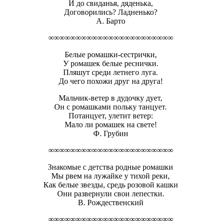
И до свиданья, дяденька,
Договорились? Ладненько?
А. Барто
∞∞∞∞∞∞∞∞∞∞∞∞∞∞∞∞∞∞∞∞∞∞∞
Белые ромашки-сестрички,
У ромашек белые реснички.
Пляшут среди летнего луга.
До чего похожи друг на друга!
Мальчик-ветер в дудочку дует,
Он с ромашками польку танцует.
Потанцует, улетит ветер:
Мало ли ромашек на свете!
Ф. Грубин
∞∞∞∞∞∞∞∞∞∞∞∞∞∞∞∞∞∞∞∞∞∞∞
Знакомые с детства родные ромашки
Мы рвем на лужайке у тихой реки,
Как белые звезды, средь розовой кашки
Они развернули свои лепестки.
В. Рождественский
∞∞∞∞∞∞∞∞∞∞∞∞∞∞∞∞∞∞∞∞∞∞∞