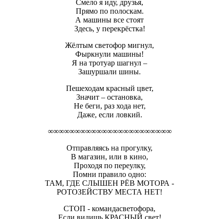
Смело я иду, друзья,
Прямо по полоскам.
А машины все стоят
Здесь, у перекрёстка!
Жёлтым светофор мигнул,
Фыркнули машины!
Я на тротуар шагнул –
Зашуршали шины.
Пешеходам красный цвет,
Значит – остановка,
Не беги, раз хода нет,
Даже, если ловкий.
∞∞∞∞∞∞∞∞∞∞∞∞∞∞∞∞∞∞∞∞∞∞∞
Отправляясь на прогулку,
В магазин, или в кино,
Проходя по переулку,
Помни правило одно:
ТАМ, ГДЕ СЛЫШЕН РЁВ МОТОРА -
РОТОЗЕЙСТВУ МЕСТА НЕТ!
СТОП - командасветофора,
Если видишь КРАСНЫЙ свет!