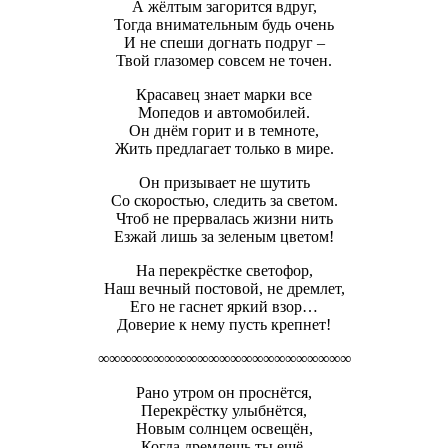
А жёлтым загорится вдруг,
Тогда внимательным будь очень
И не спеши догнать подруг –
Твой глазомер совсем не точен.
Красавец знает марки все
Мопедов и автомобилей.
Он днём горит и в темноте,
Жить предлагает только в мире.
Он призывает не шутить
Со скоростью, следить за светом.
Чтоб не прервалась жизни нить
Езжай лишь за зеленым цветом!
На перекрёстке светофор,
Наш вечный постовой, не дремлет,
Его не гаснет яркий взор…
Доверие к нему пусть крепнет!
∞∞∞∞∞∞∞∞∞∞∞∞∞∞∞∞∞∞∞∞∞∞∞
Рано утром он проснётся,
Перекрёстку улыбнётся,
Новым солнцем освещён,
Когда дремлешь ты ещё.