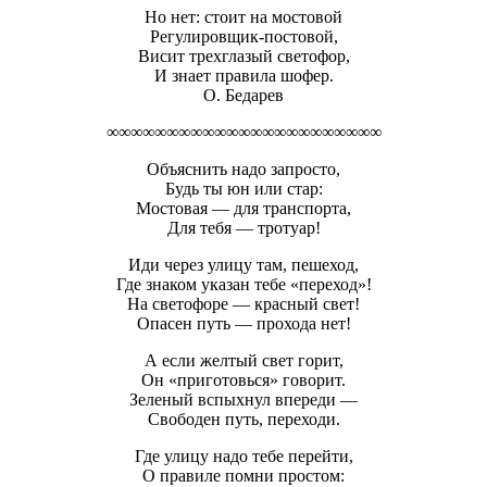
Но нет: стоит на мостовой
Регулировщик-постовой,
Висит трехглазый светофор,
И знает правила шофер.
О. Бедарев
∞∞∞∞∞∞∞∞∞∞∞∞∞∞∞∞∞∞∞∞∞∞∞
Объяснить надо запросто,
Будь ты юн или стар:
Мостовая — для транспорта,
Для тебя — тротуар!
Иди через улицу там, пешеход,
Где знаком указан тебе «переход»!
На светофоре — красный свет!
Опасен путь — прохода нет!
А если желтый свет горит,
Он «приготовься» говорит.
Зеленый вспыхнул впереди —
Свободен путь, переходи.
Где улицу надо тебе перейти,
О правиле помни простом: