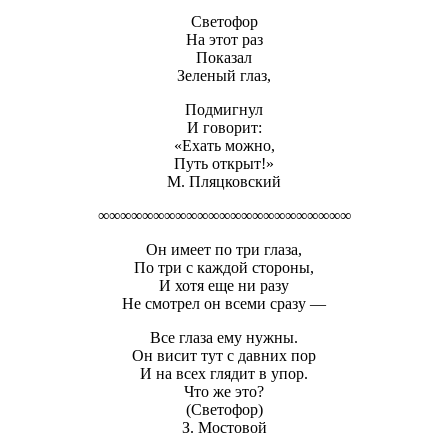
Светофор
На этот раз
Показал
Зеленый глаз,
Подмигнул
И говорит:
«Ехать можно,
Путь открыт!»
М. Пляцковский
∞∞∞∞∞∞∞∞∞∞∞∞∞∞∞∞∞∞∞∞∞∞∞
Он имеет по три глаза,
По три с каждой стороны,
И хотя еще ни разу
Не смотрел он всеми сразу —
Все глаза ему нужны.
Он висит тут с давних пор
И на всех глядит в упор.
Что же это?
(Светофор)
З. Мостовой