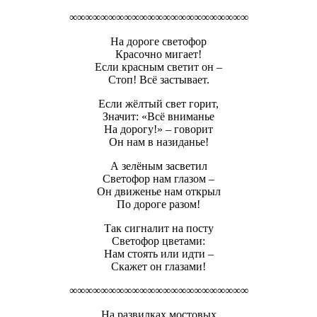
∞∞∞∞∞∞∞∞∞∞∞∞∞∞∞∞∞∞∞∞∞∞∞
На дороге светофор
Красочно мигает!
Если красным светит он –
Стоп! Всё застывает.
Если жёлтый свет горит,
Значит: «Всё вниманье
На дорогу!» – говорит
Он нам в назиданье!
А зелёным засветил
Светофор нам глазом –
Он движенье нам открыл
По дороге разом!
Так сигналит на посту
Светофор цветами:
Нам стоять или идти –
Скажет он глазами!
∞∞∞∞∞∞∞∞∞∞∞∞∞∞∞∞∞∞∞∞∞∞∞
На развилках мостовых