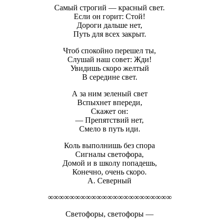
Самый строгий — красный свет.
Если он горит: Стой!
Дороги дальше нет,
Путь для всех закрыт.
Чтоб спокойно перешел ты,
Слушай наш совет: Жди!
Увидишь скоро желтый
В середине свет.
А за ним зеленый свет
Вспыхнет впереди,
Скажет он:
— Препятствий нет,
Смело в путь иди.
Коль выполнишь без спора
Сигналы светофора,
Домой и в школу попадешь,
Конечно, очень скоро.
А. Северный
∞∞∞∞∞∞∞∞∞∞∞∞∞∞∞∞∞∞∞∞∞∞∞
Светофоры, светофоры —