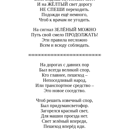
И на ЖЁЛТЫЙ свет дорогу
НЕ СПЕШИ переходить.
Подожди ещё немного,
Чтоб к врачам не угодить.
На сигнал ЗЕЛЁНЫЙ МОЖНО
Путь свой смело ПРОДОЛЖАТЬ!
Эти правила несложно
Всем и всюду соблюдать.
∞∞∞∞∞∞∞∞∞∞∞∞∞∞∞∞∞∞∞∞∞∞∞
На дорогах с давних пор
Был всегда великий спор,
Кто главнее, пешеход –
Непоседливый народ,
Или транспортное средство –
Это новое соседство.
Чтоб решить извечный спор,
Был придумансветофор.
Загорелся красный свет,
Для машин проезда нет.
Свет зелёный впереди,
Пешеход вперёд иди.