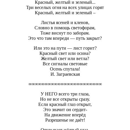
Красный, желтый и зеленый...
Три веселых огня на всех улицах горят
Красный, желтый и зеленый –
Листья ясеней и кленов,
Словно в помощь светофорам,
Тоже виснут по заборам.
Это что там впереди — путь закрыт?
Или это на пути — лист горит?
Красный свет или осина?
Желтый свет или ветла?
Все сигналы световые
Осень спутала!
И. Заграевская
∞∞∞∞∞∞∞∞∞∞∞∞∞∞∞∞∞∞∞∞∞∞∞
У НЕГО всего три глаза,
Но не все открыты сразу.
Если красный глаз открыт,
Это значит он сердит-
На движение вперёд
Разрешенье не даёт!
Открывает жёлтый глаз-