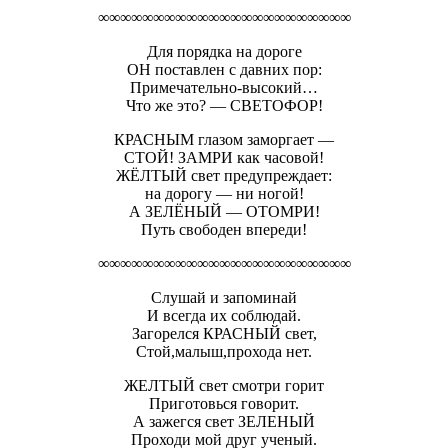
∞∞∞∞∞∞∞∞∞∞∞∞∞∞∞∞∞∞∞∞∞∞∞
Для порядка на дороге
ОН поставлен с давних пор:
Примечательно-высокий…
Что же это? — СВЕТОФОР!
КРАСНЫМ глазом заморгает —
СТОЙ! ЗАМРИ как часовой!
ЖЁЛТЫЙ свет предупреждает:
на дорогу — ни ногой!
А ЗЕЛЁНЫЙ — ОТОМРИ!
Путь свободен впереди!
∞∞∞∞∞∞∞∞∞∞∞∞∞∞∞∞∞∞∞∞∞∞∞
Слушай и запоминай
И всегда их соблюдай.
Загорелся КРАСНЫЙ свет,
Стой,малыш,прохода нет.
ЖЕЛТЫЙ свет смотри горит
Приготовься говорит.
А зажегся свет ЗЕЛЕНЫЙ
Проходи мой друг ученый.