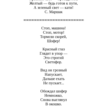
Желтый — будь готов к пути,
А зеленый свет — кати!
С. Маршак
∞∞∞∞∞∞∞∞∞∞∞∞∞∞∞∞∞∞∞∞∞∞∞
Стоп, машина!
Стоп, мотор!
Тормози скорей,
Шофер!
Красный глаз
Глядит в упор —
Это строгий
Светофор.
Вид он грозный
Напускает,
Дальше ехать
Не пускает...
Обождал шофер
Немножко,
Снова выглянул
В окошко.