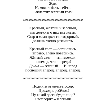
Жди,
И, может быть, сейчас
Заблестит зеленый глаз!
∞∞∞∞∞∞∞∞∞∞∞∞∞∞∞∞∞∞∞∞∞∞∞
Красный, жёлтый и зелёный,
мы должны о них все знать,
Стар и млад цвет светофорный,
должны точно различать.
Красный свет — остановись,
вправо, влево повернись.
Жёлтый свет — ты пережди,
пешеход, что впереди?
Да-а-а — зелёный … И народ
поспешил вперёд, вперёд, вперёд.
∞∞∞∞∞∞∞∞∞∞∞∞∞∞∞∞∞∞∞∞∞∞∞
Подмигнул мнесветофор:
-Проходи, ребёнок!
Ну какой здесь будет спор?
Свет горит – зелёный!