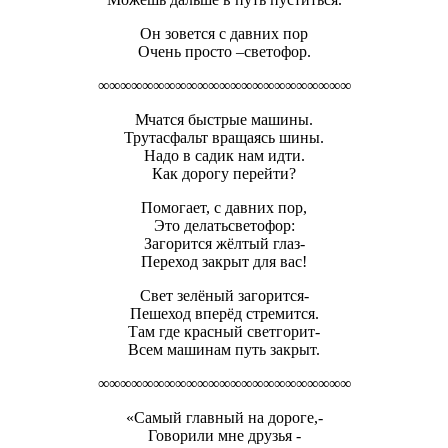
Он зовется с давних пор
Очень просто –светофор.
∞∞∞∞∞∞∞∞∞∞∞∞∞∞∞∞∞∞∞∞∞∞∞
Мчатся быстрые машины.
Трутасфальт вращаясь шины.
Надо в садик нам идти.
Как дорогу перейти?
Помогает, с давних пор,
Это делатьсветофор:
Загорится жёлтый глаз-
Переход закрыт для вас!
Свет зелёный загорится-
Пешеход вперёд стремится.
Там где красный светгорит-
Всем машинам путь закрыт.
∞∞∞∞∞∞∞∞∞∞∞∞∞∞∞∞∞∞∞∞∞∞∞
«Самый главный на дороге,-
Говорили мне друзья -