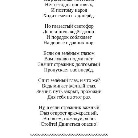
Нет сегодня постовых,
И поэтому народ
Ходит смело взад-перёд.
Но глазастый светофор
День и ночь ведёт дозор.
И порядок соблюдает
На дороге с давних пор.
Если он зелёным глазом
Вам лукаво подмигнёт,
Значит стражник долговязый
Пропускает вас вперёд.
Спит зелёный глаз, и что же?
Ведь мигает жёлтый глаз.
Значит, путь закрыт, прохожий
Для тебя на этот раз.
Ну, а если стражник важный
Глаз откроет ярко-красный,
Это всем, пожалуй, ясно:
Стойте! Двигаться опасно!
∞∞∞∞∞∞∞∞∞∞∞∞∞∞∞∞∞∞∞∞∞∞∞