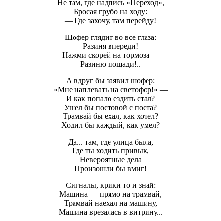
Не там, где надпись «Переход»,
Бросая грубо на ходу:
— Где захочу, там перейду!
Шофер глядит во все глаза:
Разиня впереди!
Нажми скорей на тормоза —
Разиню пощади!..
А вдруг бы заявил шофер:
«Мне наплевать на светофор!» —
И как попало ездить стал?
Ушел бы постовой с поста?
Трамвай бы ехал, как хотел?
Ходил бы каждый, как умел?
Да... там, где улица была,
Где ты ходить привык,
Невероятные дела
Произошли бы вмиг!
Сигналы, крики то и знай:
Машина — прямо на трамвай,
Трамвай наехал на машину,
Машина врезалась в витрину...