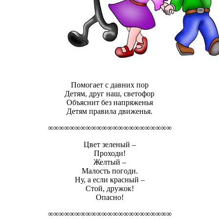
Помогает с давних пор
Детям, друг наш, светофор
Объяснит без напряженья
Детям правила движенья.
∞∞∞∞∞∞∞∞∞∞∞∞∞∞∞∞∞∞∞∞∞∞∞
Цвет зеленый –
Проходи!
Желтый –
Малость погоди.
Ну, а если красный –
Стой, дружок!
Опасно!
∞∞∞∞∞∞∞∞∞∞∞∞∞∞∞∞∞∞∞∞∞∞∞