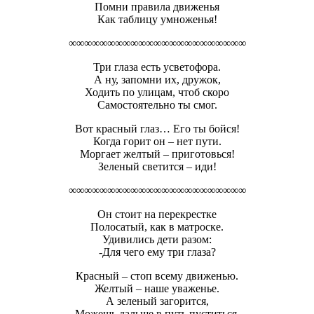
Помни правила движенья
Как таблицу умноженья!
∞∞∞∞∞∞∞∞∞∞∞∞∞∞∞∞∞∞∞∞∞∞∞
Три глаза есть усветофора.
А ну, запомни их, дружок,
Ходить по улицам, чтоб скоро
Самостоятельно ты смог.
Вот красный глаз… Его ты бойся!
Когда горит он – нет пути.
Моргает желтый – приготовься!
Зеленый светится – иди!
∞∞∞∞∞∞∞∞∞∞∞∞∞∞∞∞∞∞∞∞∞∞∞
Он стоит на перекрестке
Полосатый, как в матроске.
Удивились дети разом:
-Для чего ему три глаза?
Красный – стоп всему движенью.
Желтый – наше уваженье.
А зеленый загорится,
Можешь дальше в путь пуститься.