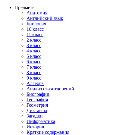
Предметы
Анатомия
Английский язык
Биология
10 класс
11 класс
2 класс
3 класс
4 класс
5 класс
6 класс
7 класс
8 класс
9 класс
Алгебра
Анализ стихотворений
Биографии
География
Геометрия
Диктанты
Загадки
Информатика
История
Краткие содержания