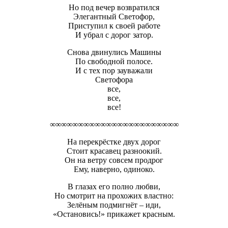
Но под вечер возвратился
Элегантный Светофор,
Приступил к своей работе
И убрал с дорог затор.
Снова двинулись Машины
По свободной полосе.
И с тех пор зауважали
Светофора
все,
все,
все!
∞∞∞∞∞∞∞∞∞∞∞∞∞∞∞∞∞∞∞∞∞∞∞
На перекрёстке двух дорог
Стоит красавец разноокий.
Он на ветру совсем продрог
Ему, наверно, одиноко.
В глазах его полно любви,
Но смотрит на прохожих властно:
Зелёным подмигнёт – иди,
«Остановись!» прикажет красным.