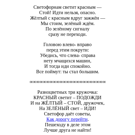
Светофорнам светит красным —
Стой! Идти нельзя, опасно.
Жёлтый с красным вдруг зажжён —
Мы стоим, зелёный ждём.
По зелёному сигналу
сразу не переходи.
Головою влево- вправо
перед этим покрути:
Убедись, что слева- справа
нету мчащихся машин,
И тогда иди спокойно.
Все поймут: ты стал большим.
∞∞∞∞∞∞∞∞∞∞∞∞∞∞∞∞∞∞∞∞∞∞∞
Разноцветных три кружочка:
КРАСНЫЙ светит – ПОДОЖДИ
И на ЖЁЛТЫЙ – СТОЙ, дружочек,
На ЗЕЛЁНЫЙ свет – ИДИ!
Светофор даёт советы,
Как дорогу перейти
.
Пешеходу в деле этом
Лучше друга не найти!