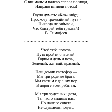
С вниманьем налево сперва погляди,
Направо взгляни потом!
Глупо думать: «Как-нибудь
Проскочу трамвайный путь!»
Никогда не забывай,
Что быстрей тебя трамвай!
В. Тимофеев
∞∞∞∞∞∞∞∞∞∞∞∞∞∞∞∞∞∞∞∞∞∞∞
Чтоб тебе помочь
Путь пройти опасный,
Горим и день и ночь,
Зеленый, желтый, красный.
Наш домик светофор —
Мы три родные брата,
Мы светим с давних пор
В дороге всем ребятам.
Мы три чудесных цвета,
Ты часто видишь нас,
Но нашего совета
Не слушаешь подчас.