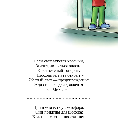
Если свет зажегся красный,
Значит, двигаться опасно.
Свет зеленый говорит:
«Проходите, путь открыт!»
Желтый свет — предупрежденье:
Жди сигнала для движенья.
С. Михалков
∞∞∞∞∞∞∞∞∞∞∞∞∞∞∞∞∞∞∞∞∞∞∞
Три цвета есть у светофора.
Они понятны для шофера:
Красный свет — проезда нет,