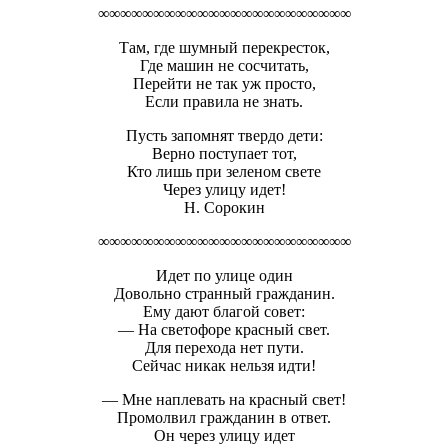
∞∞∞∞∞∞∞∞∞∞∞∞∞∞∞∞∞∞∞∞∞∞∞
Там, где шумный перекресток,
Где машин не сосчитать,
Перейти не так уж просто,
Если правила не знать.
Пусть запомнят твердо дети:
Верно поступает тот,
Кто лишь при зеленом свете
Через улицу идет!
Н. Сорокин
∞∞∞∞∞∞∞∞∞∞∞∞∞∞∞∞∞∞∞∞∞∞∞
Идет по улице один
Довольно странный гражданин.
Ему дают благой совет:
— На светофоре красный свет.
Для перехода нет пути.
Сейчас никак нельзя идти!
— Мне наплевать на красный свет!
Промолвил гражданин в ответ.
Он через улицу идет