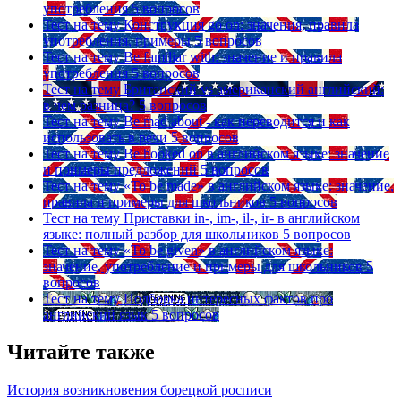
употребления
5 вопросов
Тест на тему
Конструкция go on: значения, правила
употребления, примеры
5 вопросов
Тест на тему
Be familiar with: значение и правила
употребления
5 вопросов
Тест на тему
Британский vs американский английский:
в чем разница?
5 вопросов
Тест на тему
Be mad about - как переводится и как
использовать в речи
5 вопросов
Тест на тему
Be hooked on в английском языке: значение
и примеры предложений
5 вопросов
Тест на тему
«To be made» в английском языке: значение,
правила и примеры для школьников
5 вопросов
Тест на тему
Приставки in-, im-, il-, ir- в английском
языке: полный разбор для школьников
5 вопросов
Тест на тему
«To be given» в английском языке:
значение, употребление и примеры для школьников
5
вопросов
Тест на тему
Подборка интересных фактов про
английский язык
5 вопросов
Читайте также
История возникновения борецкой росписи