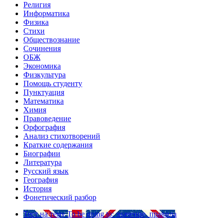
Религия
Информатика
Физика
Стихи
Обществознание
Сочинения
ОБЖ
Экономика
Физкультура
Помощь студенту
Пунктуация
Математика
Химия
Правоведение
Орфография
Анализ стихотворений
Краткие содержания
Биографии
Литература
Русский язык
География
История
Фонетический разбор
Тест на тему
To be going to: значение, правила