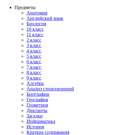
Предметы
Анатомия
Английский язык
Биология
10 класс
11 класс
2 класс
3 класс
4 класс
5 класс
6 класс
7 класс
8 класс
9 класс
Алгебра
Анализ стихотворений
Биографии
География
Геометрия
Диктанты
Загадки
Информатика
История
Краткие содержания