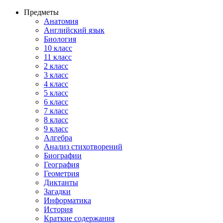
Предметы
Анатомия
Английский язык
Биология
10 класс
11 класс
2 класс
3 класс
4 класс
5 класс
6 класс
7 класс
8 класс
9 класс
Алгебра
Анализ стихотворений
Биографии
География
Геометрия
Диктанты
Загадки
Информатика
История
Краткие содержания