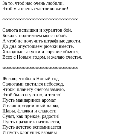
За то, чтоб нас очень любили,
Чтоб мы очень счастливо жили!
∞∞∞∞∞∞∞∞∞∞∞∞∞∞∞∞∞∞∞∞∞∞∞
Салюта вспышки и курантов бой,
Бокалы поднимаем мы с тобой.
А чтоб не получить штрафные двести,
До дна опустошаем рюмки вместе.
Холодные закуски и горячие объятья,
Всех с Новым годом, и желаю счастья.
∞∞∞∞∞∞∞∞∞∞∞∞∞∞∞∞∞∞∞∞∞∞∞
Желаю, чтобы в Новый год
Салютами светился небосвод,
Чтобы планету снегом замело,
Чтоб было и уютно, и тепло!
Пусть мандаринов аромат
И елок праздничный наряд,
Шары, флажки и сладости
Сулят, как прежде, радости!
Пусть праздник начинается,
Пусть детство вспоминается
И пусть хлопушек взрывы