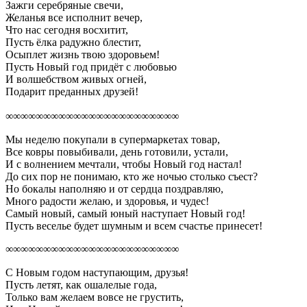
Зажги серебряные свечи,
Желанья все исполнит вечер,
Что нас сегодня восхитит,
Пусть ёлка радужно блестит,
Осыплет жизнь твою здоровьем!
Пусть Новый год придёт с любовью
И волшебством живых огней,
Подарит преданных друзей!
∞∞∞∞∞∞∞∞∞∞∞∞∞∞∞∞∞∞∞∞∞∞∞
Мы неделю покупали в супермаркетах товар,
Все ковры повыбивали, день готовили, устали,
И с волнением мечтали, чтобы Новый год настал!
До сих пор не понимаю, кто же ночью столько съест?
Но бокалы наполняю и от сердца поздравляю,
Много радости желаю, и здоровья, и чудес!
Самый новый, самый юный наступает Новый год!
Пусть веселье будет шумным и всем счастье принесет!
∞∞∞∞∞∞∞∞∞∞∞∞∞∞∞∞∞∞∞∞∞∞∞
С Новым годом наступающим, друзья!
Пусть летят, как ошалелые года,
Только вам желаем вовсе не грустить,