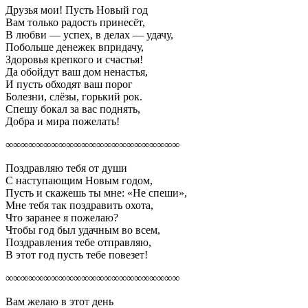
Друзья мои! Пусть Новый год
Вам только радость принесёт,
В любви — успех, в делах — удачу,
Побольше денежек впридачу,
Здоровья крепкого и счастья!
Да обойдут ваш дом ненастья,
И пусть обходят ваш порог
Болезни, слёзы, горький рок.
Спешу бокал за вас поднять,
Добра и мира пожелать!
∞∞∞∞∞∞∞∞∞∞∞∞∞∞∞∞∞∞∞∞∞∞∞
Поздравляю тебя от души
С наступающим Новым годом,
Пусть и скажешь ты мне: «Не спеши»,
Мне тебя так поздравить охота,
Что заранее я пожелаю?
Чтобы год был удачным во всем,
Поздравления тебе отправляю,
В этот год пусть тебе повезет!
∞∞∞∞∞∞∞∞∞∞∞∞∞∞∞∞∞∞∞∞∞∞∞
Вам желаю в этот день