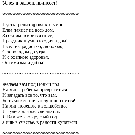
Успех и радость принесет!
∞∞∞∞∞∞∞∞∞∞∞∞∞∞∞∞∞∞∞∞∞∞∞
Пусть трещат дрова в камине,
Елка пахнет на весь дом,
За окном искрится иней,
Праздник шумно входит в дом!
Вместе с радостью, любовью,
С хороводом до утра!
И с охапкою здоровья,
Оптимизма и добра!
∞∞∞∞∞∞∞∞∞∞∞∞∞∞∞∞∞∞∞∞∞∞∞
Желаем вам под Новый год
На миг в ребенка превратиться.
И загадать все то, что вам,
Быть может, ночью лунной снится!
На миг поверьте в волшебство.
И чудеса для вас свершатся.
Я Вам желаю круглый год
Лишь в счастье, в радости купаться!
∞∞∞∞∞∞∞∞∞∞∞∞∞∞∞∞∞∞∞∞∞∞∞