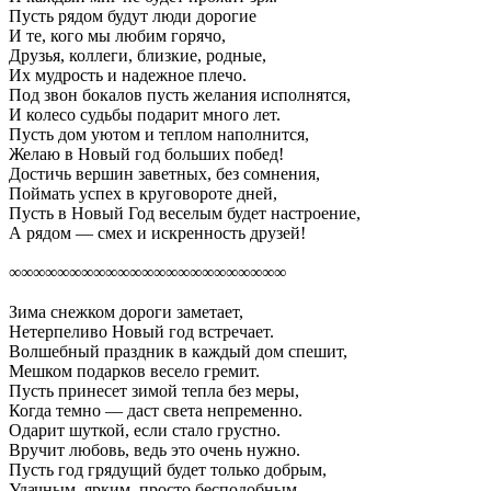
Пусть рядом будут люди дорогие
И те, кого мы любим горячо,
Друзья, коллеги, близкие, родные,
Их мудрость и надежное плечо.
Под звон бокалов пусть желания исполнятся,
И колесо судьбы подарит много лет.
Пусть дом уютом и теплом наполнится,
Желаю в Новый год больших побед!
Достичь вершин заветных, без сомнения,
Поймать успех в круговороте дней,
Пусть в Новый Год веселым будет настроение,
А рядом — смех и искренность друзей!
∞∞∞∞∞∞∞∞∞∞∞∞∞∞∞∞∞∞∞∞∞∞∞
Зима снежком дороги заметает,
Нетерпеливо Новый год встречает.
Волшебный праздник в каждый дом спешит,
Мешком подарков весело гремит.
Пусть принесет зимой тепла без меры,
Когда темно — даст света непременно.
Одарит шуткой, если стало грустно.
Вручит любовь, ведь это очень нужно.
Пусть год грядущий будет только добрым,
Удачным, ярким, просто бесподобным.