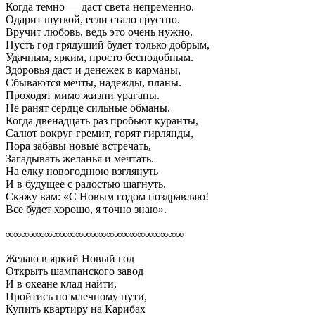
Когда темно — даст света непременно.
Одарит шуткой, если стало грустно.
Вручит любовь, ведь это очень нужно.
Пусть год грядущий будет только добрым,
Удачным, ярким, просто бесподобным.
Здоровья даст и денежек в карманы,
Сбываются мечты, надежды, планы.
Проходят мимо жизни ураганы.
Не ранят сердце сильные обманы.
Когда двенадцать раз пробьют куранты,
Салют вокруг гремит, горят гирлянды,
Пора забавы новые встречать,
Загадывать желанья и мечтать.
На елку новогоднюю взглянуть
И в будущее с радостью шагнуть.
Скажу вам: «С Новым годом поздравляю!
Все будет хорошо, я точно знаю».
∞∞∞∞∞∞∞∞∞∞∞∞∞∞∞∞∞∞∞∞∞∞∞
Желаю в яркий Новый год
Открыть шампанского завод
И в океане клад найти,
Пройтись по млечному пути,
Купить квартиру на Карибах