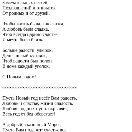
Замечательных вестей,
Поздравлений и открыток
От родных и от друзей.
Чтобы жизнь была, как сказка,
А любовь была сладка,
Чтоб всегда царило счастье,
И мечта была близка.
Больше радости, улыбок,
Денег целый кузовок,
Чтоб радости был полон
В доме каждый уголок.
С Новым годом!
∞∞∞∞∞∞∞∞∞∞∞∞∞∞∞∞∞∞∞∞∞∞∞
Пусть Новый год несёт Вам радость,
Любовь и счастье, жизни сладость.
Любовь родных пусть окрыляет,
Весь год от бед оберегает!
А добрый, сказочный Мороз,
Пусть Вам подарит: счастья воз,