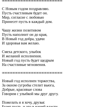
∞∞∞∞∞∞∞∞∞∞∞∞∞∞∞∞∞∞∞∞∞∞∞
С Новым годом поздравляю.
Пусть счастливым будет он.
Мир, согласие с любовью
Принесет пусть в каждый дом.
Чашу жизни позитивом
Пусть наполнит он до края,
В Новый год добра, удачи
И здоровья вам желаю.
Смеха детского, улыбок
И желаний исполнения.
Новый год пусть будет щедрым
На счастливые мгновения.
∞∞∞∞∞∞∞∞∞∞∞∞∞∞∞∞∞∞∞∞∞∞∞
Новый год исполнен торжества,
За окном сугробы стелит вьюга,
Добрые, красивые слова
Говорим с улыбкой мы друг другу.
Пожелать и я хочу, друзья:
Будет пусть, и это в нашей власти,