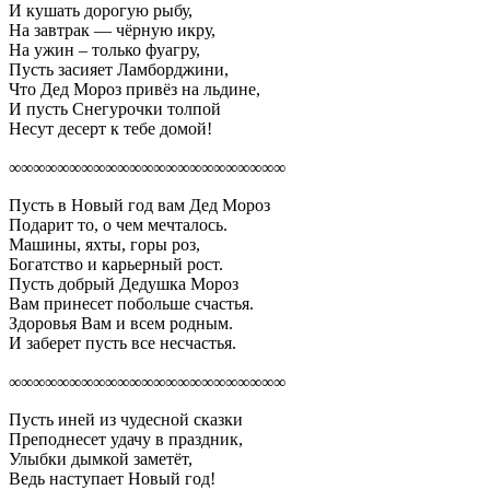
И кушать дорогую рыбу,
На завтрак — чёрную икру,
На ужин – только фуагру,
Пусть засияет Ламборджини,
Что Дед Мороз привёз на льдине,
И пусть Снегурочки толпой
Несут десерт к тебе домой!
∞∞∞∞∞∞∞∞∞∞∞∞∞∞∞∞∞∞∞∞∞∞∞
Пусть в Новый год вам Дед Мороз
Подарит то, о чем мечталось.
Машины, яхты, горы роз,
Богатство и карьерный рост.
Пусть добрый Дедушка Мороз
Вам принесет побольше счастья.
Здоровья Вам и всем родным.
И заберет пусть все несчастья.
∞∞∞∞∞∞∞∞∞∞∞∞∞∞∞∞∞∞∞∞∞∞∞
Пусть иней из чудесной сказки
Преподнесет удачу в праздник,
Улыбки дымкой заметёт,
Ведь наступает Новый год!