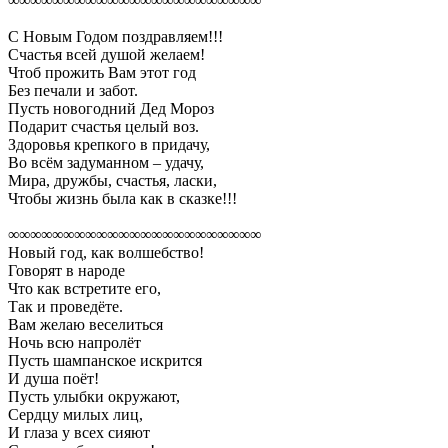
∞∞∞∞∞∞∞∞∞∞∞∞∞∞∞∞∞∞∞∞∞∞∞
С Новым Годом поздравляем!!!
Счастья всей душой желаем!
Чтоб прожить Вам этот год
Без печали и забот.
Пусть новогодний Дед Мороз
Подарит счастья целый воз.
Здоровья крепкого в придачу,
Во всём задуманном – удачу,
Мира, дружбы, счастья, ласки,
Чтобы жизнь была как в сказке!!!
∞∞∞∞∞∞∞∞∞∞∞∞∞∞∞∞∞∞∞∞∞∞∞
Новый год, как волшебство!
Говорят в народе
Что как встретите его,
Так и проведёте.
Вам желаю веселиться
Ночь всю напролёт
Пусть шампанское искрится
И душа поёт!
Пусть улыбки окружают,
Сердцу милых лиц,
И глаза у всех сияют