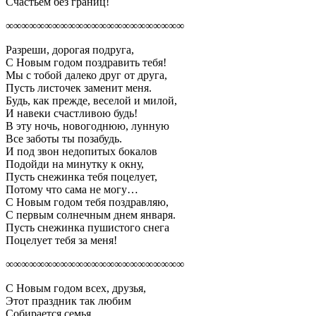
Счастьем без границ!
∞∞∞∞∞∞∞∞∞∞∞∞∞∞∞∞∞∞∞∞∞∞∞
Разреши, дорогая подруга,
С Новым годом поздравить тебя!
Мы с тобой далеко друг от друга,
Пусть листочек заменит меня.
Будь, как прежде, веселой и милой,
И навеки счастливою будь!
В эту ночь, новогоднюю, лунную
Все заботы ты позабудь.
И под звон недопитых бокалов
Подойди на минутку к окну,
Пусть снежинка тебя поцелует,
Потому что сама не могу…
С Новым годом тебя поздравляю,
С первым солнечным днем января.
Пусть снежинка пушистого снега
Поцелует тебя за меня!
∞∞∞∞∞∞∞∞∞∞∞∞∞∞∞∞∞∞∞∞∞∞∞
С Новым годом всех, друзья,
Этот праздник так любим
Собирается семья