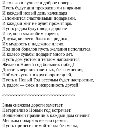
И только в лучшее и доброе поверь.
Пусть будут дни прекрасными и яркими,
И каждый новый день календаря
Запомнится счастливыми подарками,
И каждый миг не будет прожит зря.
Пусть рядом будут люди дорогие
И те, кого мы любим горячо,
Друзья, коллеги, близкие, родные,
Их мудрость и надежное плечо.
Под звон бокалов пусть желания исполнятся,
И колесо судьбы подарит много лет.
Пусть дом уютом и теплом наполнится,
Желаю в Новый год больших побед!
Достичь вершин заветных, без сомнения,
Поймать успех в круговороте дней,
Пусть в Новый Год веселым будет настроение,
А рядом — смех и искренность друзей!
∞∞∞∞∞∞∞∞∞∞∞∞∞∞∞∞∞∞∞∞∞∞∞
Зима снежком дороги заметает,
Нетерпеливо Новый год встречает.
Волшебный праздник в каждый дом спешит,
Мешком подарков весело гремит.
Пусть принесет зимой тепла без меры,