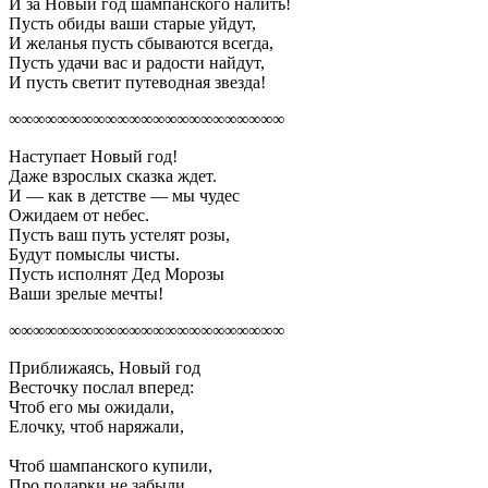
И за Новый год шампанского налить!
Пусть обиды ваши старые уйдут,
И желанья пусть сбываются всегда,
Пусть удачи вас и радости найдут,
И пусть светит путеводная звезда!
∞∞∞∞∞∞∞∞∞∞∞∞∞∞∞∞∞∞∞∞∞∞∞
Наступает Новый год!
Даже взрослых сказка ждет.
И — как в детстве — мы чудес
Ожидаем от небес.
Пусть ваш путь устелят розы,
Будут помыслы чисты.
Пусть исполнят Дед Морозы
Ваши зрелые мечты!
∞∞∞∞∞∞∞∞∞∞∞∞∞∞∞∞∞∞∞∞∞∞∞
Приближаясь, Новый год
Весточку послал вперед:
Чтоб его мы ожидали,
Елочку, чтоб наряжали,
Чтоб шампанского купили,
Про подарки не забыли,