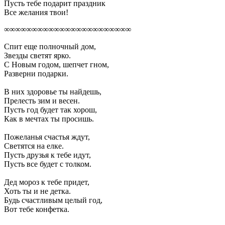
Пусть тебе подарит праздник
Все желания твои!
∞∞∞∞∞∞∞∞∞∞∞∞∞∞∞∞∞∞∞∞∞∞∞
Спит еще полночный дом,
Звезды светят ярко.
С Новым годом, шепчет гном,
Разверни подарки.
В них здоровье ты найдешь,
Прелесть зим и весен.
Пусть год будет так хорош,
Как в мечтах ты просишь.
Пожеланья счастья ждут,
Светятся на елке.
Пусть друзья к тебе идут,
Пусть все будет с толком.
Дед мороз к тебе придет,
Хоть ты и не детка.
Будь счастливым целый год,
Вот тебе конфетка.