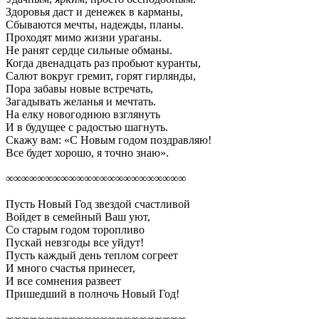
Здоровья даст и денежек в карманы,
Сбываются мечты, надежды, планы.
Проходят мимо жизни ураганы.
Не ранят сердце сильные обманы.
Когда двенадцать раз пробьют куранты,
Салют вокруг гремит, горят гирлянды,
Пора забавы новые встречать,
Загадывать желанья и мечтать.
На елку новогоднюю взглянуть
И в будущее с радостью шагнуть.
Скажу вам: «С Новым годом поздравляю!
Все будет хорошо, я точно знаю».
∞∞∞∞∞∞∞∞∞∞∞∞∞∞∞∞∞∞∞∞∞∞∞
Пусть Новый Год звездой счастливой
Войдет в семейный Ваш уют,
Со старым годом торопливо
Пускай невзгоды все уйдут!
Пусть каждый день теплом согреет
И много счастья принесет,
И все сомнения развеет
Пришедший в полночь Новый Год!