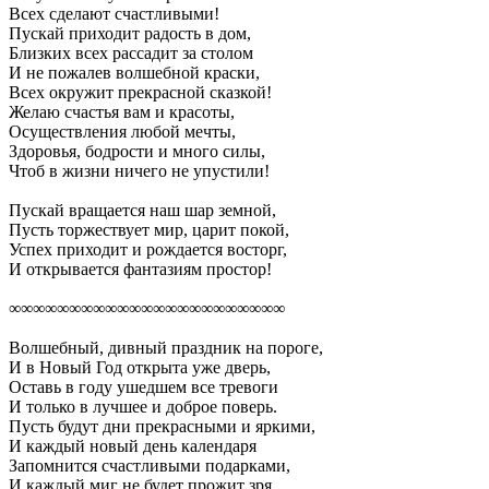
Всех сделают счастливыми!
Пускай приходит радость в дом,
Близких всех рассадит за столом
И не пожалев волшебной краски,
Всех окружит прекрасной сказкой!
Желаю счастья вам и красоты,
Осуществления любой мечты,
Здоровья, бодрости и много силы,
Чтоб в жизни ничего не упустили!
Пускай вращается наш шар земной,
Пусть торжествует мир, царит покой,
Успех приходит и рождается восторг,
И открывается фантазиям простор!
∞∞∞∞∞∞∞∞∞∞∞∞∞∞∞∞∞∞∞∞∞∞∞
Волшебный, дивный праздник на пороге,
И в Новый Год открыта уже дверь,
Оставь в году ушедшем все тревоги
И только в лучшее и доброе поверь.
Пусть будут дни прекрасными и яркими,
И каждый новый день календаря
Запомнится счастливыми подарками,
И каждый миг не будет прожит зря.