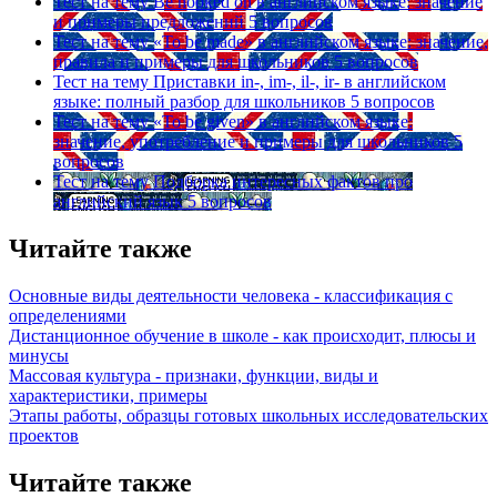
Тест на тему
Be hooked on в английском языке: значение
и примеры предложений
5 вопросов
Тест на тему
«To be made» в английском языке: значение,
правила и примеры для школьников
5 вопросов
Тест на тему
Приставки in-, im-, il-, ir- в английском
языке: полный разбор для школьников
5 вопросов
Тест на тему
«To be given» в английском языке:
значение, употребление и примеры для школьников
5
вопросов
Тест на тему
Подборка интересных фактов про
английский язык
5 вопросов
Читайте также
Основные виды деятельности человека - классификация с
определениями
Дистанционное обучение в школе - как происходит, плюсы и
минусы
Массовая культура - признаки, функции, виды и
характеристики, примеры
Этапы работы, образцы готовых школьных исследовательских
проектов
Читайте также