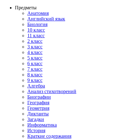
Предметы
Анатомия
Английский язык
Биология
10 класс
11 класс
2 класс
3 класс
4 класс
5 класс
6 класс
7 класс
8 класс
9 класс
Алгебра
Анализ стихотворений
Биографии
География
Геометрия
Диктанты
Загадки
Информатика
История
Краткие содержания