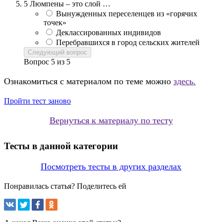
5
Люмпены – это слой …
Вынужденных переселенцев из «горячих
точек»
Деклассированных индивидов
Перебравшихся в город сельских жителей
Следующий вопрос
Вопрос
5
из
5
Ознакомиться с материалом по теме можно
здесь.
Пройти тест заново
Вернуться к материалу по тесту
Тесты в данной категории
Посмотреть тесты в других разделах
Понравилась статья? Поделитесь ей