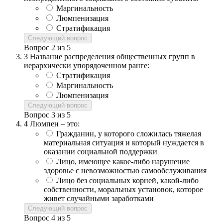
Маргинальность
Люмпенизация
Стратификация
Следующий вопрос
Вопрос
2
из
5
3
Название распределения общественных групп в
иерархически упорядоченном ранге:
Стратификация
Маргинальность
Люмпенизация
Следующий вопрос
Вопрос
3
из
5
4
Люмпен – это:
Гражданин, у которого сложилась тяжелая
материальная ситуация и который нуждается в
оказании социальной поддержки
Лицо, имеющее какое-либо нарушение
здоровье с невозможностью самообслуживания
Лицо без социальных корней, какой-либо
собственности, моральных установок, которое
живет случайными заработками
Следующий вопрос
Вопрос
4
из
5