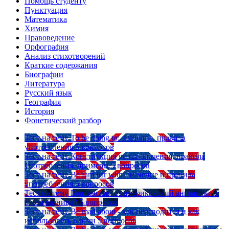
Помощь студенту
Пунктуация
Математика
Химия
Правоведение
Орфография
Анализ стихотворений
Краткие содержания
Биографии
Литература
Русский язык
География
История
Фонетический разбор
Тест на тему
To be going to: значение, правила
употребления
5 вопросов
Тест на тему
Конструкция go on: значения, правила
употребления, примеры
5 вопросов
Тест на тему
Be familiar with: значение и правила
употребления
5 вопросов
Тест на тему
Британский vs американский английский:
в чем разница?
5 вопросов
Тест на тему
Be mad about - как переводится и как
использовать в речи
5 вопросов