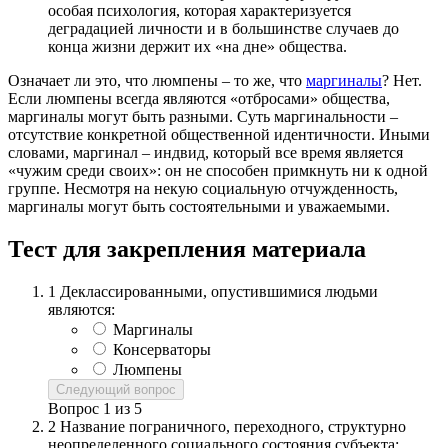
особая психология, которая характеризуется
деградацией личности и в большинстве случаев до
конца жизни держит их «на дне» общества.
Означает ли это, что люмпены – то же, что
маргиналы
? Нет.
Если люмпены всегда являются «отбросами» общества,
маргиналы могут быть разными. Суть маргинальности –
отсутствие конкретной общественной идентичности. Иными
словами, маргинал – индвид, который все время является
«чужим среди своих»: он не способен примкнуть ни к одной
группе. Несмотря на некую социальную отчужденность,
маргиналы могут быть состоятельными и уважаемыми.
Тест для закрепления материала
1
Деклассированными, опустившимися людьми
являются:
Маргиналы
Консерваторы
Люмпены
Следующий вопрос
Вопрос
1
из
5
2
Название пограничного, переходного, структурно
неопределенного социального состояния субъекта: