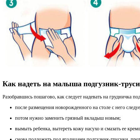
Как надеть на малыша подгузник-трус
Разобравшись пошагово, как следует надевать на грудничка по
после размещения новорожденного на столе с него следуе
потом нужно заменить грязный вкладыш новым;
вымыть ребенка, вытереть кожу насухо и смазать ее крем
снова подложить под ягодицами подгузник-трусики, прот