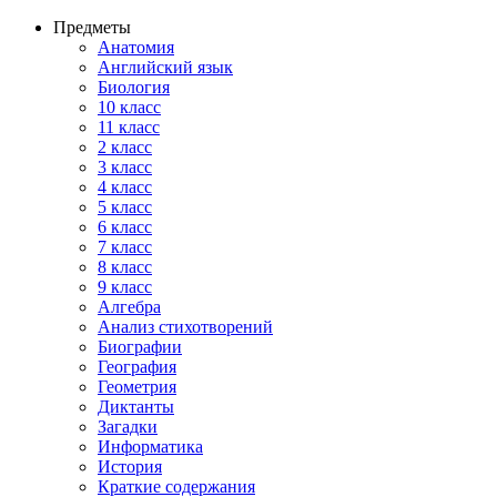
Предметы
Анатомия
Английский язык
Биология
10 класс
11 класс
2 класс
3 класс
4 класс
5 класс
6 класс
7 класс
8 класс
9 класс
Алгебра
Анализ стихотворений
Биографии
География
Геометрия
Диктанты
Загадки
Информатика
История
Краткие содержания