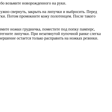
ибо возьмите новорожденного на руки.
 нужно свернуть, закрыть на липучки и выбросить. Перед
ки. Потом промокните кожу полотенцем. После такого
имите ножки грудничка, поместите под попку памперс,
стегните липучки. При незатянутой пупочной ранке слегка
вершение остается только расправить на ножках резинки.