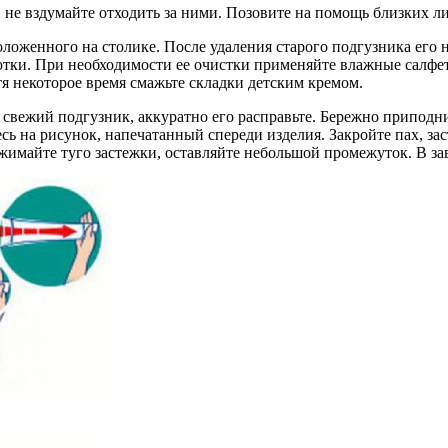
, не вздумайте отходить за ними. Позовите на помощь близких л
положенного на столике. После удаления старого подгузника его
тки. При необходимости ее очистки применяйте влажные салфет
я некоторое время смажьте складки детским кремом.
и свежий подгузник, аккуратно его расправьте. Бережно приподн
сь на рисунок, напечатанный спереди изделия. Закройте пах, за
ажимайте туго застежки, оставляйте небольшой промежуток. В за