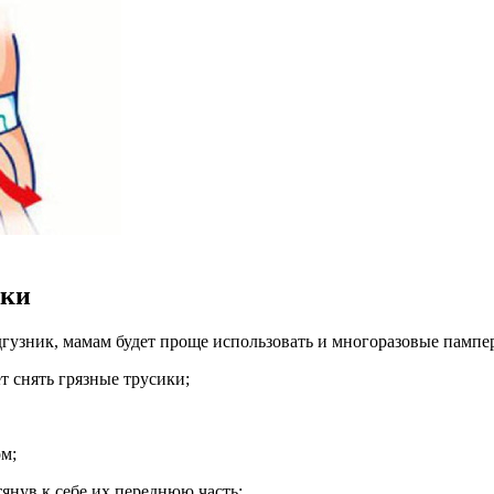
ики
дгузник, мамам будет проще использовать и многоразовые пампер
т снять грязные трусики;
ом;
янув к себе их переднюю часть;