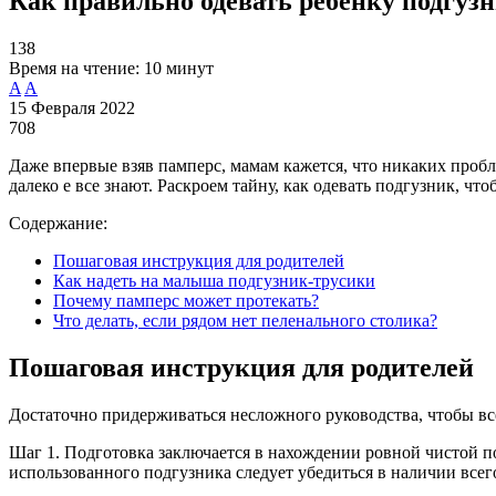
Как правильно одевать ребенку подгуз
138
Время на чтение:
10 минут
A
A
15 Февраля 2022
708
Даже впервые взяв памперс, мамам кажется, что никаких пробле
далеко е все знают. Раскроем тайну, как одевать подгузник, ч
Содержание:
Пошаговая инструкция для родителей
Как надеть на малыша подгузник-трусики
Почему памперс может протекать?
Что делать, если рядом нет пеленального столика?
Пошаговая инструкция для родителей
Достаточно придерживаться несложного руководства, чтобы все
Шаг 1. Подготовка заключается в нахождении ровной чистой по
использованного подгузника следует убедиться в наличии всег