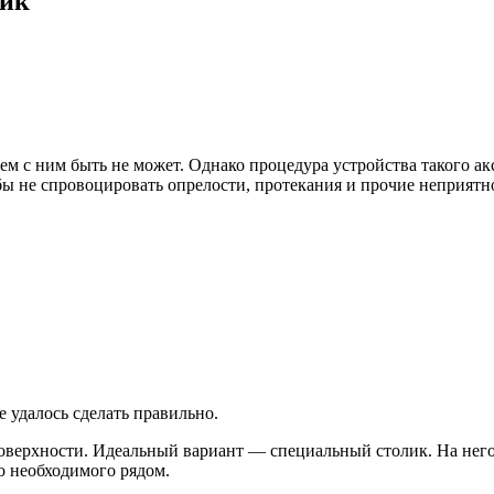
ник
м с ним быть не может. Однако процедура устройства такого акс
тобы не спровоцировать опрелости, протекания и прочие неприятн
 удалось сделать правильно.
верхности. Идеальный вариант — специальный столик. На него п
о необходимого рядом.