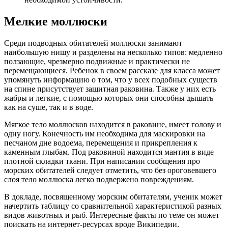
Мелкие моллюски
Среди подводных обитателей моллюски занимают
наибольшую нишу и разделены на несколько типов: медленно
ползающие, чрезмерно подвижные и практически не
перемещающиеся. Ребенок в своем рассказе для класса может
упомянуть информацию о том, что у всех подобных существ
на спине присутствует защитная раковина. Также у них есть
жабры и легкие, с помощью которых они способны дышать
как на суше, так и в воде.
Мягкое тело моллюсков находится в раковине, имеет голову и
одну ногу. Конечность им необходима для маскировки на
песчаном дне водоема, перемещения и прикрепления к
каменным глыбам. Под раковиной находится мантия в виде
плотной складки ткани. При написании сообщения про
морских обитателей следует отметить, что без ороговевшего
слоя тело моллюска легко подвержено повреждениям.
В докладе, посвященному морским обитателям, ученик может
начертить таблицу со сравнительной характеристикой разных
видов животных и рыб. Интересные факты по теме он может
поискать на интернет-ресурсах вроде Википедии.