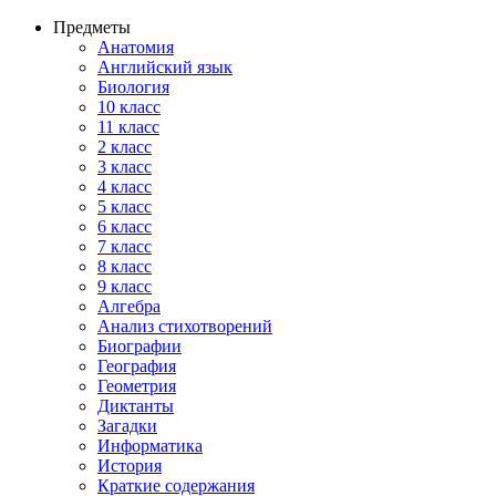
Предметы
Анатомия
Английский язык
Биология
10 класс
11 класс
2 класс
3 класс
4 класс
5 класс
6 класс
7 класс
8 класс
9 класс
Алгебра
Анализ стихотворений
Биографии
География
Геометрия
Диктанты
Загадки
Информатика
История
Краткие содержания