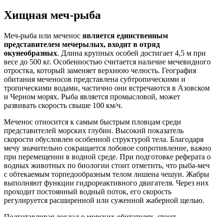
Хищная меч-рыба
Меч-рыба или меченос
является единственным
представителем мечерылых, входит в отряд
окунеобразных
. Длина крупных особей достигает 4,5 м при
весе до 500 кг. Особенностью считается наличие мечевидного
отростка, который заменяет верхнюю челюсть. География
обитания меченосов представлена субтропическими и
тропическими водами, частично они встречаются в Азовском
и Черном морях. Рыба является промысловой, может
развивать скорость свыше 100 км/ч.
Меченос относится к самым быстрым пловцам среди
представителей морских глубин. Высокий показатель
скорости обусловлен особенной структурой тела. Благодаря
мечу значительно сокращается лобовое сопротивление, важно
при перемещении в водной среде. При подготовке реферата о
водных животных по биологии стоит отметить, что рыба-меч
с обтекаемым торпедообразным телом лишена чешуи. Жабры
выполняют функции гидрореактивного двигателя. Через них
проходит постоянный водный поток, его скорость
регулируется расширенной или суженной жаберной щелью.
Подготавливая доклад о морских обитателях, стоит