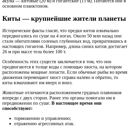
акулы — китовые (20 м) и гигантские (15 м). Питаются они в
основном планктоном.
Киты — крупнейшие жители планеты
Исторические факты гласят, что предки китов изначально
передвигались по суше на 4 ногах. Около 50 млн назад они
стали обитателями соленых глубинных вод, превратившись в
настоящих гигантов. Например, длина синих китов достигает
26 м при массе тела более 100 т.
Особенность этих существ заключается в том, что они
продвигаются в толще воды с помощью хвоста, на котором
расположены мощные лопасти. Если обычные рыбы во время
движения перемещают хвост справа налево и обратно, то
киты взмахивают им вверх и вниз.
Животные отличаются расположением грудных плавников
впереди с двух сторон. Ранее эти органы помогали им в
передвижении по суше.
В настоящее время они
способствуют:
торможению и управлению;
отражению агрессивных атак.