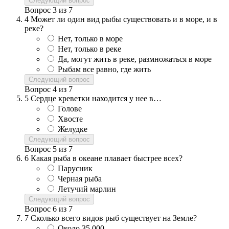
Следующий вопрос
Вопрос
3
из
7
4
Может ли один вид рыбы существовать и в море, и в
реке?
Нет, только в море
Нет, только в реке
Да, могут жить в реке, размножаться в море
Рыбам все равно, где жить
Следующий вопрос
Вопрос
4
из
7
5
Сердце креветки находится у нее в…
Голове
Хвосте
Желудке
Следующий вопрос
Вопрос
5
из
7
6
Какая рыба в океане плавает быстрее всех?
Парусник
Черная рыба
Летучий марлин
Следующий вопрос
Вопрос
6
из
7
7
Сколько всего видов рыб существует на Земле?
Около 35 000