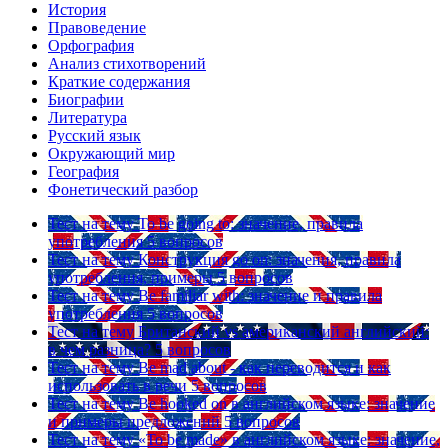
История
Правоведение
Орфография
Анализ стихотворений
Краткие содержания
Биографии
Литература
Русский язык
Окружающий мир
География
Фонетический разбор
Тест на тему
To be going to: значение, правила
употребления
5 вопросов
Тест на тему
Конструкция go on: значения, правила
употребления, примеры
5 вопросов
Тест на тему
Be familiar with: значение и правила
употребления
5 вопросов
Тест на тему
Британский vs американский английский:
в чем разница?
5 вопросов
Тест на тему
Be mad about - как переводится и как
использовать в речи
5 вопросов
Тест на тему
Be hooked on в английском языке: значение
и примеры предложений
5 вопросов
Тест на тему
«To be made» в английском языке: значение,