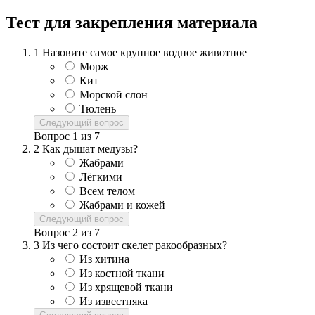
Тест для закрепления материала
1
Назовите самое крупное водное животное
Морж
Кит
Морской слон
Тюлень
Следующий вопрос
Вопрос
1
из
7
2
Как дышат медузы?
Жабрами
Лёгкими
Всем телом
Жабрами и кожей
Следующий вопрос
Вопрос
2
из
7
3
Из чего состоит скелет ракообразных?
Из хитина
Из костной ткани
Из хрящевой ткани
Из известняка