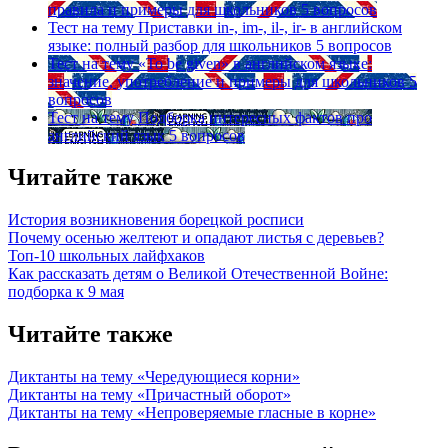
правила и примеры для школьников
5 вопросов
Тест на тему
Приставки in-, im-, il-, ir- в английском
языке: полный разбор для школьников
5 вопросов
Тест на тему
«To be given» в английском языке:
значение, употребление и примеры для школьников
5
вопросов
Тест на тему
Подборка интересных фактов про
английский язык
5 вопросов
Читайте также
История возникновения борецкой росписи
Почему осенью желтеют и опадают листья с деревьев?
Топ-10 школьных лайфхаков
Как рассказать детям о Великой Отечественной Войне:
подборка к 9 мая
Читайте также
Диктанты на тему «Чередующиеся корни»
Диктанты на тему «Причастный оборот»
Диктанты на тему «Непроверяемые гласные в корне»