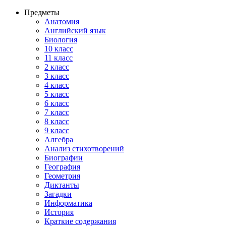
Предметы
Анатомия
Английский язык
Биология
10 класс
11 класс
2 класс
3 класс
4 класс
5 класс
6 класс
7 класс
8 класс
9 класс
Алгебра
Анализ стихотворений
Биографии
География
Геометрия
Диктанты
Загадки
Информатика
История
Краткие содержания