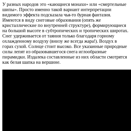
У разных народов это «кающиеся монахи» или «смертельные
шипы». Просто именно такой вариант интерпретации
видимого эффекта подсказала чья-то бурная фантазия.
Имеются в виду снеговые образования (опять же
кристаллические по внутренней структуре), формирующиеся
на большой высоте в субтропических и тропических широтах.
Снег удерживается от таяния только благодаря горному
охлажденному воздуху (внизу же всегда жара!). Воздух в
горах сухой. Солнце стоит высоко. Все указанные природные
силы лепят из образовавшегося снега иглообразные
пирамидки. Издалека составленные из них области смотрятся
как белая шапка на вершине.