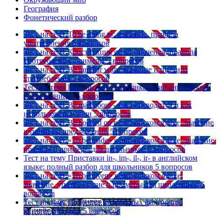
География
Фонетический разбор
Тест на тему
To be going to: значение, правила
употребления
5 вопросов
Тест на тему
Конструкция go on: значения, правила
употребления, примеры
5 вопросов
Тест на тему
Be familiar with: значение и правила
употребления
5 вопросов
Тест на тему
Британский vs американский английский:
в чем разница?
5 вопросов
Тест на тему
Be mad about - как переводится и как
использовать в речи
5 вопросов
Тест на тему
Be hooked on в английском языке: значение
и примеры предложений
5 вопросов
Тест на тему
«To be made» в английском языке: значение,
правила и примеры для школьников
5 вопросов
Тест на тему
Приставки in-, im-, il-, ir- в английском
языке: полный разбор для школьников
5 вопросов
Тест на тему
«To be given» в английском языке:
значение, употребление и примеры для школьников
5
вопросов
Тест на тему
Подборка интересных фактов про
английский язык
5 вопросов