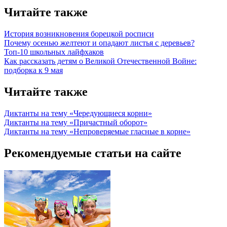
Читайте также
История возникновения борецкой росписи
Почему осенью желтеют и опадают листья с деревьев?
Топ-10 школьных лайфхаков
Как рассказать детям о Великой Отечественной Войне:
подборка к 9 мая
Читайте также
Диктанты на тему «Чередующиеся корни»
Диктанты на тему «Причастный оборот»
Диктанты на тему «Непроверяемые гласные в корне»
Рекомендуемые статьи на сайте