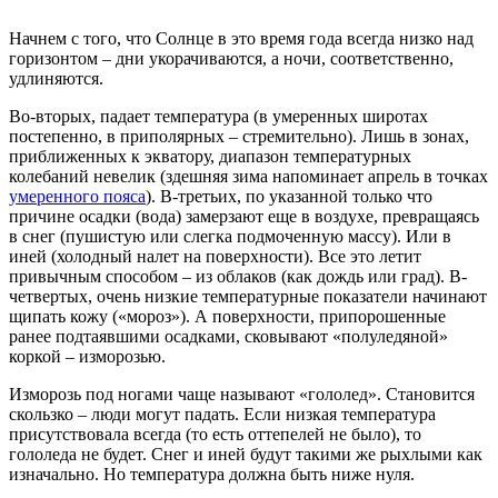
Начнем с того, что Солнце в это время года всегда низко над
горизонтом – дни укорачиваются, а ночи, соответственно,
удлиняются.
Во-вторых, падает температура (в умеренных широтах
постепенно, в приполярных – стремительно). Лишь в зонах,
приближенных к экватору, диапазон температурных
колебаний невелик (здешняя зима напоминает апрель в точках
умеренного пояса
). В-третьих, по указанной только что
причине осадки (вода) замерзают еще в воздухе, превращаясь
в снег (пушистую или слегка подмоченную массу). Или в
иней (холодный налет на поверхности). Все это летит
привычным способом – из облаков (как дождь или град). В-
четвертых, очень низкие температурные показатели начинают
щипать кожу («мороз»). А поверхности, припорошенные
ранее подтаявшими осадками, сковывают «полуледяной»
коркой – изморозью.
Изморозь под ногами чаще называют «гололед». Становится
скользко – люди могут падать. Если низкая температура
присутствовала всегда (то есть оттепелей не было), то
гололеда не будет. Снег и иней будут такими же рыхлыми как
изначально. Но температура должна быть ниже нуля.