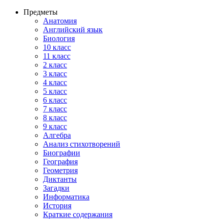
Предметы
Анатомия
Английский язык
Биология
10 класс
11 класс
2 класс
3 класс
4 класс
5 класс
6 класс
7 класс
8 класс
9 класс
Алгебра
Анализ стихотворений
Биографии
География
Геометрия
Диктанты
Загадки
Информатика
История
Краткие содержания