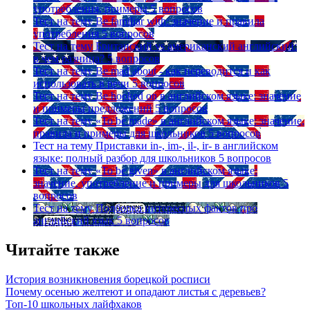
употребления, примеры
5 вопросов
Тест на тему
Be familiar with: значение и правила
употребления
5 вопросов
Тест на тему
Британский vs американский английский:
в чем разница?
5 вопросов
Тест на тему
Be mad about - как переводится и как
использовать в речи
5 вопросов
Тест на тему
Be hooked on в английском языке: значение
и примеры предложений
5 вопросов
Тест на тему
«To be made» в английском языке: значение,
правила и примеры для школьников
5 вопросов
Тест на тему
Приставки in-, im-, il-, ir- в английском
языке: полный разбор для школьников
5 вопросов
Тест на тему
«To be given» в английском языке:
значение, употребление и примеры для школьников
5
вопросов
Тест на тему
Подборка интересных фактов про
английский язык
5 вопросов
Читайте также
История возникновения борецкой росписи
Почему осенью желтеют и опадают листья с деревьев?
Топ-10 школьных лайфхаков