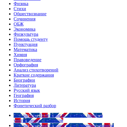
Физика
Стихи
Обществознание
Сочинения
ОБЖ
Экономика
Физкультура
Помощь студенту
Пунктуация
Математика
Химия
Правоведение
Орфография
Анализ стихотворений
Краткие содержания
Биографии
Литература
Русский язык
География
История
Фонетический разбор
Тест на тему
To be going to: значение, правила
употребления
5 вопросов
Тест на тему
Конструкция go on: значения, правила