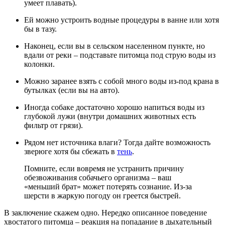
умеет плавать).
Ей можно устроить водные процедуры в ванне или хотя
бы в тазу.
Наконец, если вы в сельском населенном пункте, но
вдали от реки – подставьте питомца под струю воды из
колонки.
Можно заранее взять с собой много воды из-под крана в
бутылках (если вы на авто).
Иногда собаке достаточно хорошо напиться воды из
глубокой лужи (внутри домашних животных есть
фильтр от грязи).
Рядом нет источника влаги? Тогда дайте возможность
зверюге хотя бы сбежать в
тень
.
Помните, если вовремя не устранить причину
обезвоживания собачьего организма – ваш
«меньший брат» может потерять сознание. Из-за
шерсти в жаркую погоду он греется быстрей.
В заключение скажем одно. Нередко описанное поведение
хвостатого питомца – реакция на попадание в дыхательный