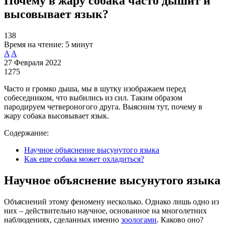
Почему в жару собака часто дышит и
высовывает язык?
138
Время на чтение:
5 минут
A
A
27 Февраля 2022
1275
Часто и громко дыша, мы в шутку изображаем перед
собеседником, что выбились из сил. Таким образом
пародируем четвероногого друга. Выясним тут, почему в
жару собака высовывает язык.
Содержание:
Научное объяснение высунутого языка
Как еще собака может охладиться?
Научное объяснение высунутого языка
Объяснений этому феномену несколько. Однако лишь одно из
них – действительно научное, основанное на многолетних
наблюдениях, сделанных именно
зоологами
. Каково оно?