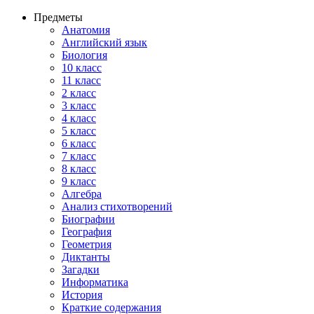
Предметы
Анатомия
Английский язык
Биология
10 класс
11 класс
2 класс
3 класс
4 класс
5 класс
6 класс
7 класс
8 класс
9 класс
Алгебра
Анализ стихотворений
Биографии
География
Геометрия
Диктанты
Загадки
Информатика
История
Краткие содержания