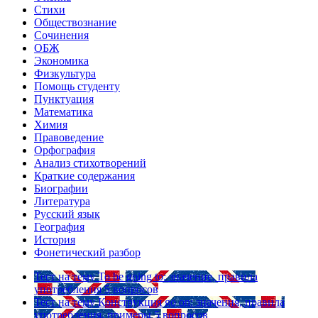
Стихи
Обществознание
Сочинения
ОБЖ
Экономика
Физкультура
Помощь студенту
Пунктуация
Математика
Химия
Правоведение
Орфография
Анализ стихотворений
Краткие содержания
Биографии
Литература
Русский язык
География
История
Фонетический разбор
Тест на тему
To be going to: значение, правила
употребления
5 вопросов
Тест на тему
Конструкция go on: значения, правила
употребления, примеры
5 вопросов