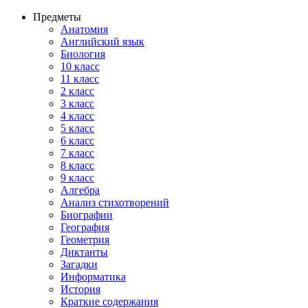
Предметы
Анатомия
Английский язык
Биология
10 класс
11 класс
2 класс
3 класс
4 класс
5 класс
6 класс
7 класс
8 класс
9 класс
Алгебра
Анализ стихотворений
Биографии
География
Геометрия
Диктанты
Загадки
Информатика
История
Краткие содержания