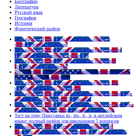
Биографии
Литература
Русский язык
География
История
Фонетический разбор
Тест на тему
To be going to: значение, правила
употребления
5 вопросов
Тест на тему
Конструкция go on: значения, правила
употребления, примеры
5 вопросов
Тест на тему
Be familiar with: значение и правила
употребления
5 вопросов
Тест на тему
Британский vs американский английский:
в чем разница?
5 вопросов
Тест на тему
Be mad about - как переводится и как
использовать в речи
5 вопросов
Тест на тему
Be hooked on в английском языке: значение
и примеры предложений
5 вопросов
Тест на тему
«To be made» в английском языке: значение,
правила и примеры для школьников
5 вопросов
Тест на тему
Приставки in-, im-, il-, ir- в английском
языке: полный разбор для школьников
5 вопросов
Тест на тему
«To be given» в английском языке:
значение, употребление и примеры для школьников
5