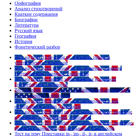
Орфография
Анализ стихотворений
Краткие содержания
Биографии
Литература
Русский язык
География
История
Фонетический разбор
Тест на тему
To be going to: значение, правила
употребления
5 вопросов
Тест на тему
Конструкция go on: значения, правила
употребления, примеры
5 вопросов
Тест на тему
Be familiar with: значение и правила
употребления
5 вопросов
Тест на тему
Британский vs американский английский:
в чем разница?
5 вопросов
Тест на тему
Be mad about - как переводится и как
использовать в речи
5 вопросов
Тест на тему
Be hooked on в английском языке: значение
и примеры предложений
5 вопросов
Тест на тему
«To be made» в английском языке: значение,
правила и примеры для школьников
5 вопросов
Тест на тему
Приставки in-, im-, il-, ir- в английском