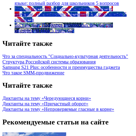
языке: полный разбор для школьников
5 вопросов
Тест на тему
«To be given» в английском языке:
значение, употребление и примеры для школьников
5
вопросов
Тест на тему
Подборка интересных фактов про
английский язык
5 вопросов
Читайте также
Что за специальность "Социально-культурная деятельность"
Структура Российской системы образования
Samsung S21 Plus: особенности и преимущества гаджета
Что такое SMM-продвижение
Читайте также
Диктанты на тему «Чередующиеся корни»
Диктанты на тему «Причастный оборот»
Диктанты на тему «Непроверяемые гласные в корне»
Рекомендуемые статьи на сайте