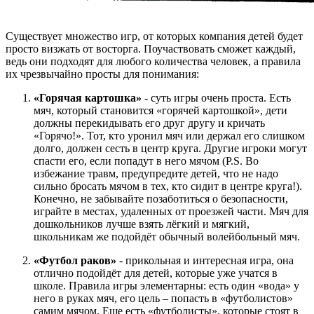
Существует множество игр, от которых компания детей будет
просто визжать от восторга. Поучаствовать сможет каждый,
ведь они подходят для любого количества человек, а правила
их чрезвычайно просты для понимания:
«Горячая картошка»
- суть игры очень проста. Есть
мяч, который становится «горячей картошкой», дети
должны перекидывать его друг другу и кричать
«Горячо!». Тот, кто уронил мяч или держал его слишком
долго, должен сесть в центр круга. Другие игроки могут
спасти его, если попадут в него мячом (P.S. Во
избежание травм, предупредите детей, что не надо
сильно бросать мячом в тех, кто сидит в центре круга!).
Конечно, не забывайте позаботиться о безопасности,
играйте в местах, удаленных от проезжей части. Мяч для
дошкольников лучше взять лёгкий и мягкий,
школьникам же подойдёт обычный волейбольный мяч.
«Футбол раков»
- прикольная и интересная игра, она
отлично подойдёт для детей, которые уже учатся в
школе. Правила игры элементарны: есть один «вода» у
него в руках мяч, его цель – попасть в «футболистов»
самим мячом. Еще есть «футболисты», которые стоят в