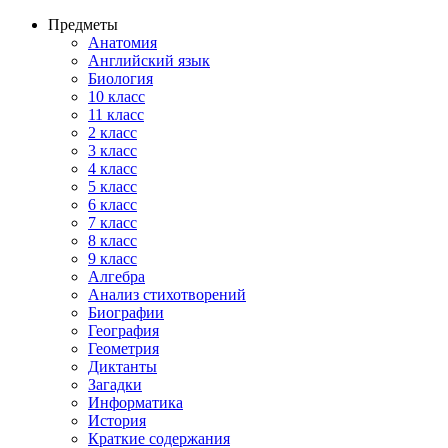
Предметы
Анатомия
Английский язык
Биология
10 класс
11 класс
2 класс
3 класс
4 класс
5 класс
6 класс
7 класс
8 класс
9 класс
Алгебра
Анализ стихотворений
Биографии
География
Геометрия
Диктанты
Загадки
Информатика
История
Краткие содержания