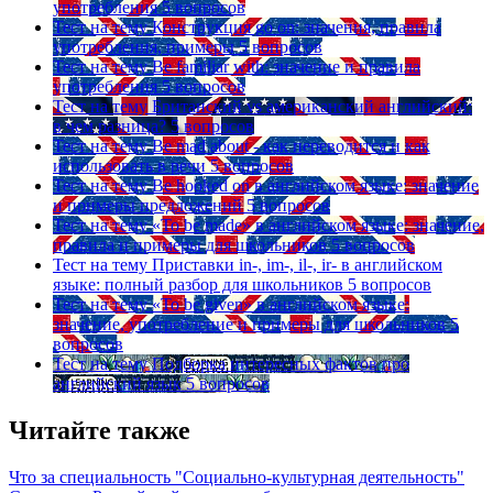
употребления
5 вопросов
Тест на тему
Конструкция go on: значения, правила
употребления, примеры
5 вопросов
Тест на тему
Be familiar with: значение и правила
употребления
5 вопросов
Тест на тему
Британский vs американский английский:
в чем разница?
5 вопросов
Тест на тему
Be mad about - как переводится и как
использовать в речи
5 вопросов
Тест на тему
Be hooked on в английском языке: значение
и примеры предложений
5 вопросов
Тест на тему
«To be made» в английском языке: значение,
правила и примеры для школьников
5 вопросов
Тест на тему
Приставки in-, im-, il-, ir- в английском
языке: полный разбор для школьников
5 вопросов
Тест на тему
«To be given» в английском языке:
значение, употребление и примеры для школьников
5
вопросов
Тест на тему
Подборка интересных фактов про
английский язык
5 вопросов
Читайте также
Что за специальность "Социально-культурная деятельность"