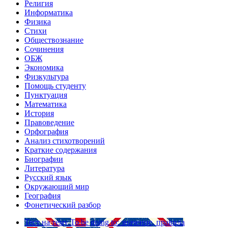
Религия
Информатика
Физика
Стихи
Обществознание
Сочинения
ОБЖ
Экономика
Физкультура
Помощь студенту
Пунктуация
Математика
История
Правоведение
Орфография
Анализ стихотворений
Краткие содержания
Биографии
Литература
Русский язык
Окружающий мир
География
Фонетический разбор
Тест на тему
To be going to: значение, правила