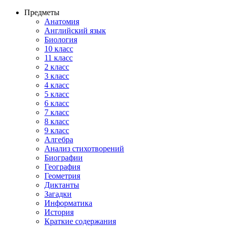
Предметы
Анатомия
Английский язык
Биология
10 класс
11 класс
2 класс
3 класс
4 класс
5 класс
6 класс
7 класс
8 класс
9 класс
Алгебра
Анализ стихотворений
Биографии
География
Геометрия
Диктанты
Загадки
Информатика
История
Краткие содержания