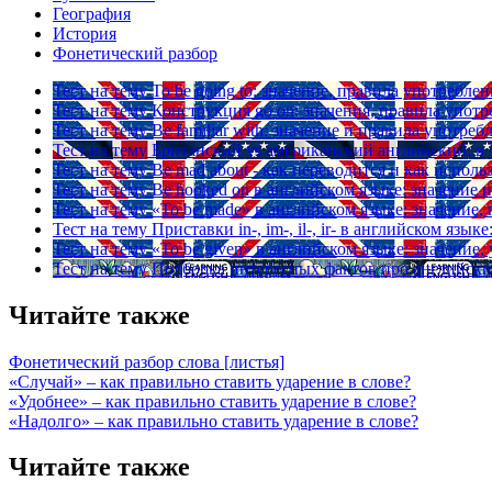
География
История
Фонетический разбор
Тест на тему
To be going to: значение, правила употреблен
Тест на тему
Конструкция go on: значения, правила упот
Тест на тему
Be familiar with: значение и правила употреб
Тест на тему
Британский vs американский английский: в 
Тест на тему
Be mad about - как переводится и как исполь
Тест на тему
Be hooked on в английском языке: значение
Тест на тему
«To be made» в английском языке: значение
Тест на тему
Приставки in-, im-, il-, ir- в английском яз
Тест на тему
«To be given» в английском языке: значение
Тест на тему
Подборка интересных фактов про английски
Читайте также
Фонетический разбор слова [листья]
«Случай» – как правильно ставить ударение в слове?
«Удобнее» – как правильно ставить ударение в слове?
«Надолго» – как правильно ставить ударение в слове?
Читайте также