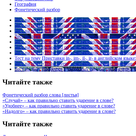
География
Фонетический разбор
Тест на тему
To be going to: значение, правила употреблен
Тест на тему
Конструкция go on: значения, правила упот
Тест на тему
Be familiar with: значение и правила употреб
Тест на тему
Британский vs американский английский: в 
Тест на тему
Be mad about - как переводится и как исполь
Тест на тему
Be hooked on в английском языке: значение
Тест на тему
«To be made» в английском языке: значение
Тест на тему
Приставки in-, im-, il-, ir- в английском яз
Тест на тему
«To be given» в английском языке: значение
Тест на тему
Подборка интересных фактов про английски
Читайте также
Фонетический разбор слова [листья]
«Случай» – как правильно ставить ударение в слове?
«Удобнее» – как правильно ставить ударение в слове?
«Надолго» – как правильно ставить ударение в слове?
Читайте также