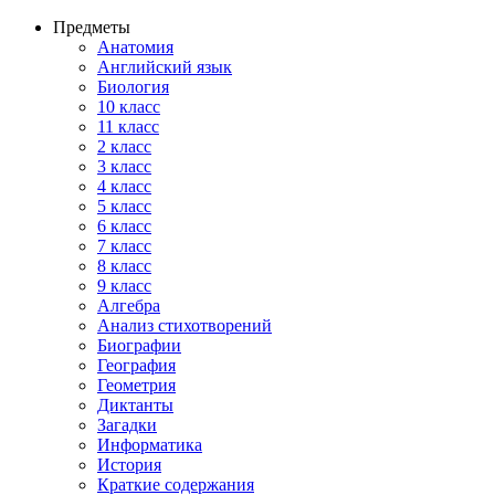
Предметы
Анатомия
Английский язык
Биология
10 класс
11 класс
2 класс
3 класс
4 класс
5 класс
6 класс
7 класс
8 класс
9 класс
Алгебра
Анализ стихотворений
Биографии
География
Геометрия
Диктанты
Загадки
Информатика
История
Краткие содержания