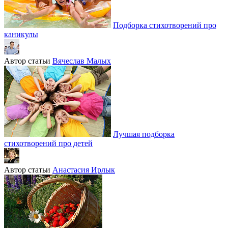
Подборка стихотворений про
каникулы
Автор статьи
Вячеслав Малых
Лучшая подборка
стихотворений про детей
Автор статьи
Анастасия Ирлык