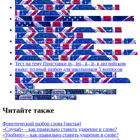
употребления, примеры
5 вопросов
Тест на тему
Be familiar with: значение и правила
употребления
5 вопросов
Тест на тему
Британский vs американский английский:
в чем разница?
5 вопросов
Тест на тему
Be mad about - как переводится и как
использовать в речи
5 вопросов
Тест на тему
Be hooked on в английском языке: значение
и примеры предложений
5 вопросов
Тест на тему
«To be made» в английском языке: значение,
правила и примеры для школьников
5 вопросов
Тест на тему
Приставки in-, im-, il-, ir- в английском
языке: полный разбор для школьников
5 вопросов
Тест на тему
«To be given» в английском языке:
значение, употребление и примеры для школьников
5
вопросов
Тест на тему
Подборка интересных фактов про
английский язык
5 вопросов
Читайте также
Фонетический разбор слова [листья]
«Случай» – как правильно ставить ударение в слове?
«Удобнее» – как правильно ставить ударение в слове?