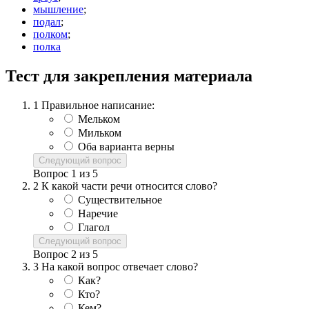
мышление
;
подал
;
полком
;
полка
Тест для закрепления материала
1
Правильное написание:
Мельком
Мильком
Оба варианта верны
Следующий вопрос
Вопрос
1
из
5
2
К какой части речи относится слово?
Существительное
Наречие
Глагол
Следующий вопрос
Вопрос
2
из
5
3
На какой вопрос отвечает слово?
Как?
Кто?
Кем?