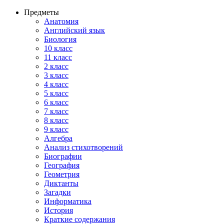
Предметы
Анатомия
Английский язык
Биология
10 класс
11 класс
2 класс
3 класс
4 класс
5 класс
6 класс
7 класс
8 класс
9 класс
Алгебра
Анализ стихотворений
Биографии
География
Геометрия
Диктанты
Загадки
Информатика
История
Краткие содержания