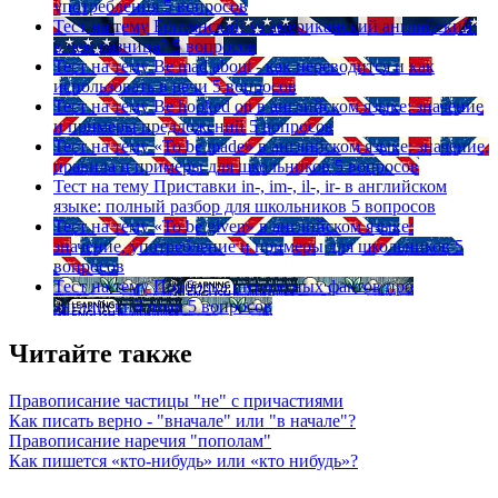
употребления
5 вопросов
Тест на тему
Британский vs американский английский:
в чем разница?
5 вопросов
Тест на тему
Be mad about - как переводится и как
использовать в речи
5 вопросов
Тест на тему
Be hooked on в английском языке: значение
и примеры предложений
5 вопросов
Тест на тему
«To be made» в английском языке: значение,
правила и примеры для школьников
5 вопросов
Тест на тему
Приставки in-, im-, il-, ir- в английском
языке: полный разбор для школьников
5 вопросов
Тест на тему
«To be given» в английском языке:
значение, употребление и примеры для школьников
5
вопросов
Тест на тему
Подборка интересных фактов про
английский язык
5 вопросов
Читайте также
Правописание частицы "не" с причастиями
Как писать верно - "вначале" или "в начале"?
Правописание наречия "пополам"
Как пишется «кто-нибудь» или «кто нибудь»?