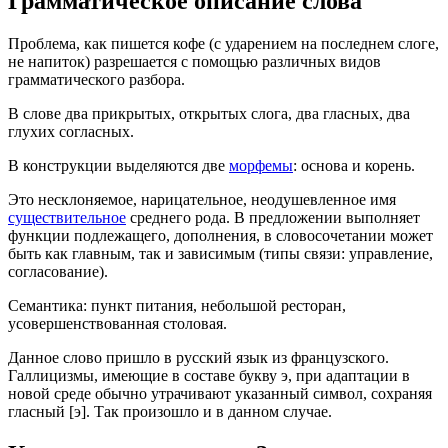
Грамматическое описание слова
Проблема, как пишется кофе (с ударением на последнем слоге,
не напиток) разрешается с помощью различных видов
грамматического разбора.
В слове два прикрытых, открытых слога, два гласных, два
глухих согласных.
В конструкции выделяются две
морфемы
: основа и корень.
Это несклоняемое, нарицательное, неодушевленное имя
существительное
среднего рода. В предложении выполняет
функции подлежащего, дополнения, в словосочетании может
быть как главным, так и зависимым (типы связи: управление,
согласование).
Семантика: пункт питания, небольшой ресторан,
усовершенствованная столовая.
Данное слово пришло в русский язык из французского.
Галлицизмы, имеющие в составе букву э, при адаптации в
новой среде обычно утрачивают указанный символ, сохраняя
гласный [э]. Так произошло и в данном случае.