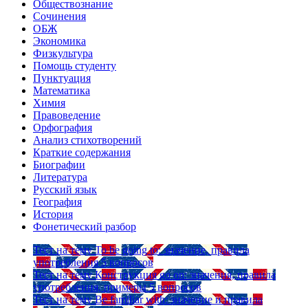
Обществознание
Сочинения
ОБЖ
Экономика
Физкультура
Помощь студенту
Пунктуация
Математика
Химия
Правоведение
Орфография
Анализ стихотворений
Краткие содержания
Биографии
Литература
Русский язык
География
История
Фонетический разбор
Тест на тему
To be going to: значение, правила
употребления
5 вопросов
Тест на тему
Конструкция go on: значения, правила
употребления, примеры
5 вопросов
Тест на тему
Be familiar with: значение и правила