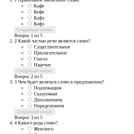
Кафе
Кофе
Кафэ
Кофэ
Следующий вопрос
Вопрос
1
из
5
2
Какой частью речи является слово?
Существительное
Прилагательное
Глагол
Наречие
Следующий вопрос
Вопрос
2
из
5
3
Чем будет являться слово в предложении?
Подлежащим
Сказуемым
Дополнением
Определением
Следующий вопрос
Вопрос
3
из
5
4
Какого рода слово?
Женского