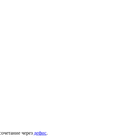
сочетание через
дефис
.