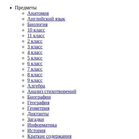
Предметы
Анатомия
Английский язык
Биология
10 класс
11 класс
2 класс
3 класс
4 класс
5 класс
6 класс
7 класс
8 класс
9 класс
Алгебра
Анализ стихотворений
Биографии
География
Геометрия
Диктанты
Загадки
Информатика
История
Краткие содержания