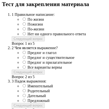
Тест для закрепления материала
1
Правильное написание:
По жизни
Пожизни
По-жизни
Нет ни одного правильного ответа
Следующий вопрос
Вопрос
1
из
5
2
Чем является выражение?
Предлог и глагол
Предлог и существительное
Предлог и прилагательное
Все варианты верны
Следующий вопрос
Вопрос
2
из
5
3
Падеж выражения:
Именительный
Родительный
Дательный
Предложный
Следующий вопрос