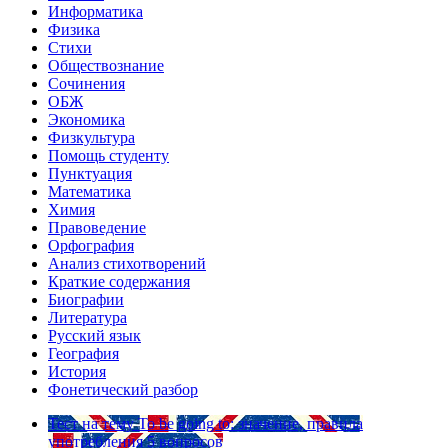
Информатика
Физика
Стихи
Обществознание
Сочинения
ОБЖ
Экономика
Физкультура
Помощь студенту
Пунктуация
Математика
Химия
Правоведение
Орфография
Анализ стихотворений
Краткие содержания
Биографии
Литература
Русский язык
География
История
Фонетический разбор
Тест на тему
To be going to: значение, правила
употребления
5 вопросов