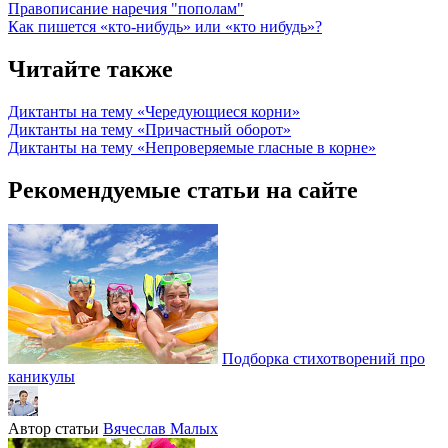
Правописание наречия "пополам"
Как пишется «кто-нибудь» или «кто нибудь»?
Читайте также
Диктанты на тему «Чередующиеся корни»
Диктанты на тему «Причастный оборот»
Диктанты на тему «Непроверяемые гласные в корне»
Рекомендуемые статьи на сайте
Подборка стихотворений про
каникулы
Автор статьи
Вячеслав Малых