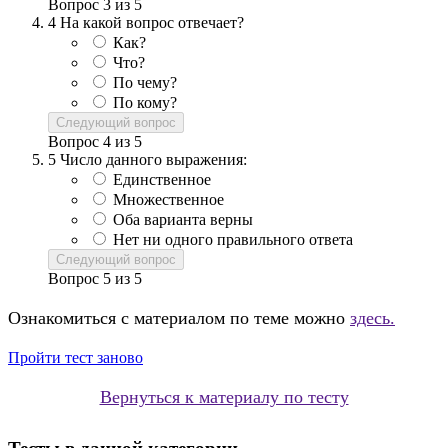
Вопрос
3
из
5
4
На какой вопрос отвечает?
Как?
Что?
По чему?
По кому?
Следующий вопрос
Вопрос
4
из
5
5
Число данного выражения:
Единственное
Множественное
Оба варианта верны
Нет ни одного правильного ответа
Следующий вопрос
Вопрос
5
из
5
Ознакомиться с материалом по теме можно
здесь.
Пройти тест заново
Вернуться к материалу по тесту