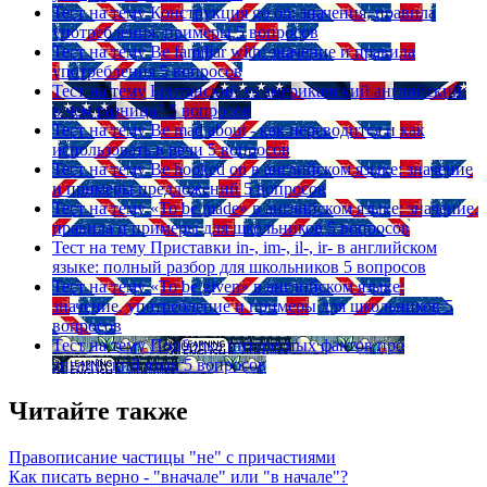
Тест на тему
Конструкция go on: значения, правила
употребления, примеры
5 вопросов
Тест на тему
Be familiar with: значение и правила
употребления
5 вопросов
Тест на тему
Британский vs американский английский:
в чем разница?
5 вопросов
Тест на тему
Be mad about - как переводится и как
использовать в речи
5 вопросов
Тест на тему
Be hooked on в английском языке: значение
и примеры предложений
5 вопросов
Тест на тему
«To be made» в английском языке: значение,
правила и примеры для школьников
5 вопросов
Тест на тему
Приставки in-, im-, il-, ir- в английском
языке: полный разбор для школьников
5 вопросов
Тест на тему
«To be given» в английском языке:
значение, употребление и примеры для школьников
5
вопросов
Тест на тему
Подборка интересных фактов про
английский язык
5 вопросов
Читайте также
Правописание частицы "не" с причастиями
Как писать верно - "вначале" или "в начале"?