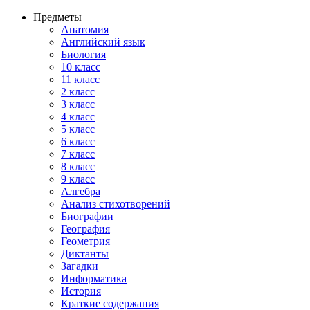
Предметы
Анатомия
Английский язык
Биология
10 класс
11 класс
2 класс
3 класс
4 класс
5 класс
6 класс
7 класс
8 класс
9 класс
Алгебра
Анализ стихотворений
Биографии
География
Геометрия
Диктанты
Загадки
Информатика
История
Краткие содержания