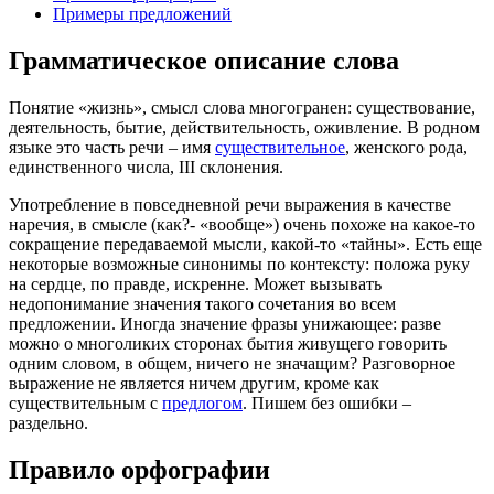
Примеры предложений
Грамматическое описание слова
Понятие «жизнь», смысл слова многогранен: существование,
деятельность, бытие, действительность, оживление. В родном
языке это часть речи – имя
существительное
, женского рода,
единственного числа, III склонения.
Употребление в повседневной речи выражения в качестве
наречия, в смысле (как?- «вообще») очень похоже на какое-то
сокращение передаваемой мысли, какой-то «тайны». Есть еще
некоторые возможные синонимы по контексту: положа руку
на сердце, по правде, искренне. Может вызывать
недопонимание значения такого сочетания во всем
предложении. Иногда значение фразы унижающее: разве
можно о многоликих сторонах бытия живущего говорить
одним словом, в общем, ничего не значащим? Разговорное
выражение не является ничем другим, кроме как
существительным с
предлогом
. Пишем без ошибки –
раздельно.
Правило орфографии