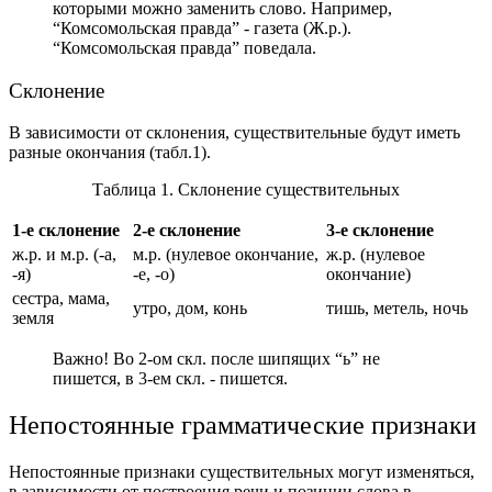
которыми можно заменить слово. Например,
“Комсомольская правда” - газета (Ж.р.).
“Комсомольская правда” поведала.
Склонение
В зависимости от склонения, существительные будут иметь
разные окончания (табл.1).
Таблица 1. Склонение существительных
1-е склонение
2-е склонение
3-е склонение
ж.р. и м.р. (-а,
м.р. (нулевое окончание,
ж.р. (нулевое
-я)
-е, -о)
окончание)
сестра, мама,
утро, дом, конь
тишь, метель, ночь
земля
Важно! Во 2-ом скл. после шипящих “ь” не
пишется, в 3-ем скл. - пишется.
Непостоянные грамматические признаки
Непостоянные признаки существительных могут изменяться,
в зависимости от построения речи и позиции слова в