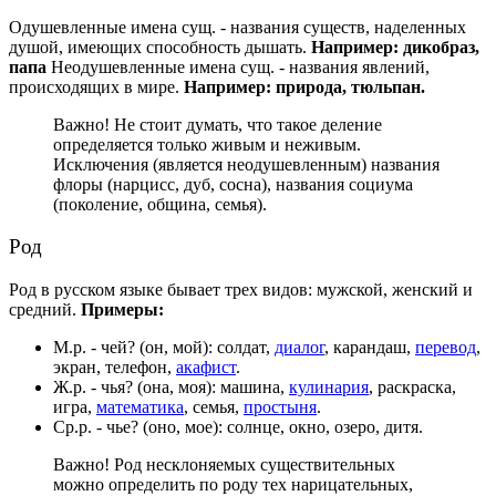
Одушевленные имена сущ. - названия существ, наделенных
душой, имеющих способность дышать.
Например: дикобраз,
папа
Неодушевленные имена сущ. - названия явлений,
происходящих в мире.
Например: природа, тюльпан.
Важно! Не стоит думать, что такое деление
определяется только живым и неживым.
Исключения (является неодушевленным) названия
флоры (нарцисс, дуб, сосна), названия социума
(поколение, община, семья).
Род
Род в русском языке бывает трех видов: мужской, женский и
средний.
Примеры:
М.р. - чей? (он, мой): солдат,
диалог
, карандаш,
перевод
,
экран, телефон,
акафист
.
Ж.р. - чья? (она, моя): машина,
кулинария
, раскраска,
игра,
математика
, семья,
простыня
.
Ср.р. - чье? (оно, мое): солнце, окно, озеро, дитя.
Важно! Род несклоняемых существительных
можно определить по роду тех нарицательных,