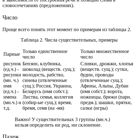
словосочетаниях (предложениях).
Число
Проще всего понять этот момент по примерам из таблицы 2.
Таблица 2. Числа существительных, примеры
Только единственное
Только множественное
Парные
число
число
рисунок
Бензин, клубника,
Сливки, дрожжи, хлопья
(ед.ч.) -
шоколад (веществ. сущ.);
(веществ. сущ.);
сутки,
рисунки
молодость, рабство,
будни, проводы
(мн. ч.)
синева (отвлеченные
(отвлеченные сущ.);
имя
сущ.);
Россия, Украина,
Афины, Альпы, Дубаи
(ед.ч.) -
Беларусь (имя собст.);
(имя собст.);
ворота,
имена
Листва, семья, коллегия
ножницы, брюки (парн.
(мн.ч.) и
(собир-ые сущ.);
время,
предм.);
шашки, прятки,
т.д.
бремя, семя
(на -мя)
салки (игры)
Важно! У существительных 3 группы (мн.ч.)
нельзя определить ни род, ни склонение.
Падеж