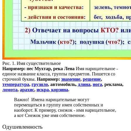
Рис. 1. Имя существительное
Например: пес Мухтар, река Лена
Имя нарицательное -
единое название класса, группы предметов. Пишется со
строчной буквы.
Например:
знамение
,
решение
,
температура
,
грузило
, автомобиль,
длина
,
нога
, реклама,
ломота
,
арахис
,
искра
,
корзина
.
Важно! Имена нарицательные могут
перемещаться в группу имен собственных и
наоборот. К примеру, снежок - имя нарицательное,
а кот Снежок уже имя собственное.
Одушевленность