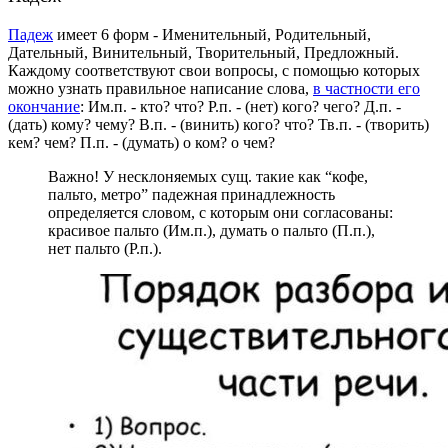
Падеж
имеет 6 форм - Именительный, Родительный,
Дательный, Винительный, Творительный, Предложный.
Каждому соответствуют свои вопросы, с помощью которых
можно узнать правильное написание слова,
в частности его
окончание
:
Им.п. - кто? что?
Р.п. - (нет) кого? чего?
Д.п. -
(дать) кому? чему?
В.п. - (винить) кого? что?
Тв.п. - (творить)
кем? чем?
П.п. - (думать) о ком? о чем?
Важно! У несклоняемых сущ. такие как “кофе,
пальто, метро” падежная принадлежность
определяется словом, с которым они согласованы:
красивое пальто (Им.п.), думать о пальто (П.п.),
нет пальто (Р.п.).