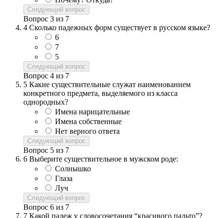
Следующий вопрос
Вопрос
3
из
7
4
Сколько падежных форм существует в русском языке?
6
7
5
Следующий вопрос
Вопрос
4
из
7
5
Какие существительные служат наименованием
конкретного предмета, выделяемого из класса
однородных?
Имена нарицательные
Имена собственные
Нет верного ответа
Следующий вопрос
Вопрос
5
из
7
6
Выберите существительное в мужском роде:
Солнышко
Глаза
Луч
Следующий вопрос
Вопрос
6
из
7
7
Какой падеж у словосочетания “красивого пальто”?