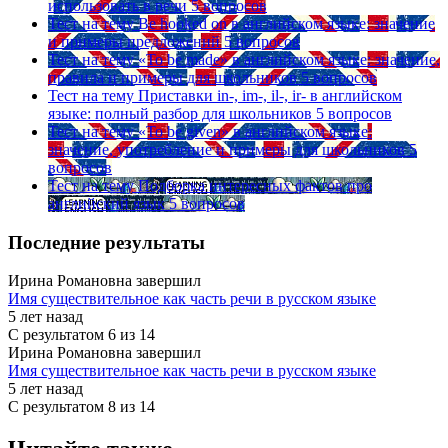
использовать в речи
5 вопросов
Тест на тему
Be hooked on в английском языке: значение
и примеры предложений
5 вопросов
Тест на тему
«To be made» в английском языке: значение,
правила и примеры для школьников
5 вопросов
Тест на тему
Приставки in-, im-, il-, ir- в английском
языке: полный разбор для школьников
5 вопросов
Тест на тему
«To be given» в английском языке:
значение, употребление и примеры для школьников
5
вопросов
Тест на тему
Подборка интересных фактов про
английский язык
5 вопросов
Последние результаты
Ирина Романовна завершил
Имя существительное как часть речи в русском языке
5 лет назад
С результатом
6 из 14
Ирина Романовна завершил
Имя существительное как часть речи в русском языке
5 лет назад
С результатом
8 из 14