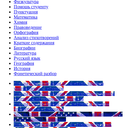
Физкультура
Помощь студенту
Пунктуация
Математика
Химия
Правоведение
Орфография
Анализ стихотворений
Краткие содержания
Биографии
Литература
Русский язык
География
История
Фонетический разбор
Тест на тему
To be going to: значение, правила
употребления
5 вопросов
Тест на тему
Конструкция go on: значения, правила
употребления, примеры
5 вопросов
Тест на тему
Be familiar with: значение и правила
употребления
5 вопросов
Тест на тему
Британский vs американский английский:
в чем разница?
5 вопросов
Тест на тему
Be mad about - как переводится и как