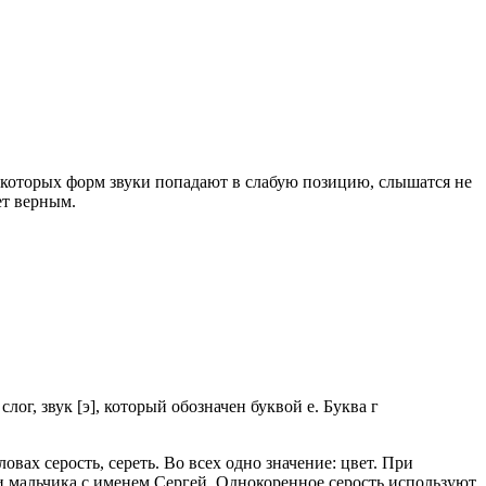
екоторых форм звуки попадают в слабую позицию, слышатся не
ет верным.
лог, звук [э], который обозначен буквой е. Буква г
вах серость, сереть. Во всех одно значение: цвет. При
 мальчика с именем Сергей. Однокоренное серость используют