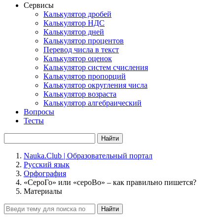
Сервисы
Калькулятор дробей
Калькулятор НДС
Калькулятор дней
Калькулятор процентов
Перевод числа в текст
Калькулятор оценок
Калькулятор систем счисления
Калькулятор пропорций
Калькулятор округления числа
Калькулятор возраста
Калькулятор алгебраический
Вопросы
Тесты
Найти
Nauka.Club | Образовательный портал
Русский язык
Орфография
«СероГо» или «сероВо» – как правильно пишется?
Материалы
Найти