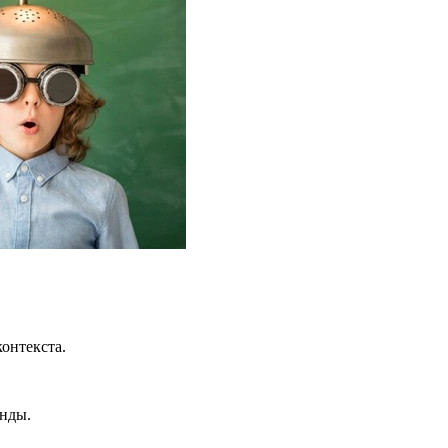
онтекста.
янды.