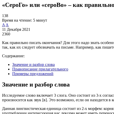
«СероГо» или «сероВо» – как правильн
138
Время на чтение:
5 минут
A
A
11 Декабря 2021
2360
Как правильно писать окончания? Для этого надо знать особе
так, как их следует обозначать на письме. Например, как пишет
Содержание:
Значение и разбор слова
Правописание прилагательного
Примеры предложений
Значение и разбор слова
Исследуемое слово включает 3 слога. Оно состоит из 3-х соглас
произносится как звук [в]. Это возможно, если он находится в к
Данная лингвистическая единица состоит из 2-х морфем: корня -
употреблении интересующая нас лексема может иметь переносн