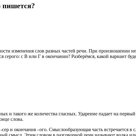
о пишется?
нности изменения слов разных частей речи. При произношении н
ся серого: с В или Г в окончании? Разберёмся, какой вариант буд
ных и такого же количества гласных. Ударение падает на первый с
онце слова.
сер и окончания –ого. Смыслообразующая часть встречается в сло
ый смысл. Этим словом в разговорной речи называют волка или