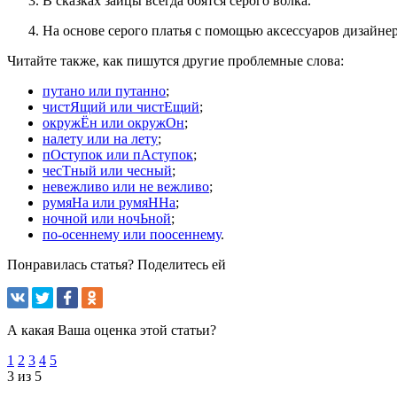
В сказках зайцы всегда боятся серого волка.
На основе серого платья с помощью аксессуаров дизайнер
Читайте также, как пишутся другие проблемные слова:
путано или путанно
;
чистЯщий или чистЕщий
;
окружЁн или окружОн
;
налету или на лету
;
пОступок или пАступок
;
чесТный или чесный
;
невежливо или не вежливо
;
румяНа или румяННа
;
ночной или ночЬной
;
по-осеннему или поосеннему
.
Понравилась статья? Поделитесь ей
А какая Ваша оценка этой статьи?
1
2
3
4
5
3 из 5