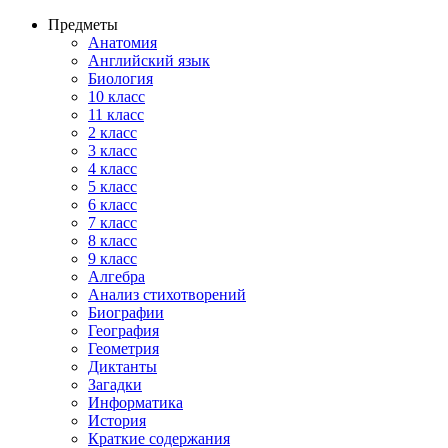
Предметы
Анатомия
Английский язык
Биология
10 класс
11 класс
2 класс
3 класс
4 класс
5 класс
6 класс
7 класс
8 класс
9 класс
Алгебра
Анализ стихотворений
Биографии
География
Геометрия
Диктанты
Загадки
Информатика
История
Краткие содержания