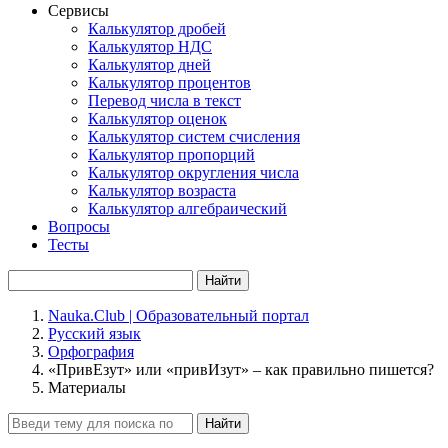
Сервисы
Калькулятор дробей
Калькулятор НДС
Калькулятор дней
Калькулятор процентов
Перевод числа в текст
Калькулятор оценок
Калькулятор систем счисления
Калькулятор пропорций
Калькулятор округления числа
Калькулятор возраста
Калькулятор алгебраический
Вопросы
Тесты
Найти
Nauka.Club | Образовательный портал
Русский язык
Орфография
«ПривЕзут» или «привИзут» – как правильно пишется?
Материалы
Найти