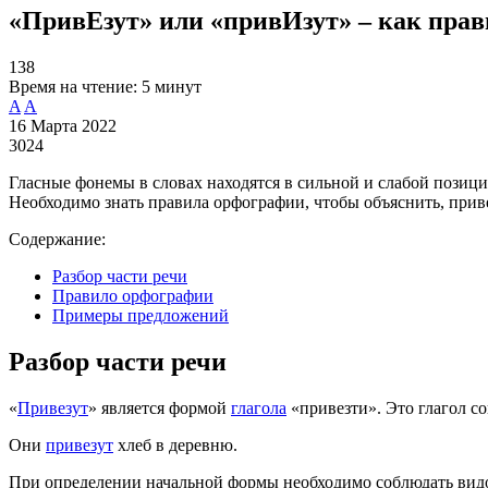
«ПривЕзут» или «привИзут» – как пра
138
Время на чтение:
5 минут
A
A
16 Марта 2022
3024
Гласные фонемы в словах находятся в сильной и слабой позици
Необходимо знать правила орфографии, чтобы объяснить, приве
Содержание:
Разбор части речи
Правило орфографии
Примеры предложений
Разбор части речи
«
Привезут
» является формой
глагола
«привезти». Это глагол со
Они
привезут
хлеб в деревню.
При определении начальной формы необходимо соблюдать видов