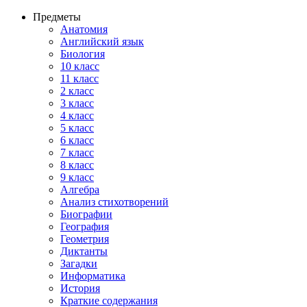
Предметы
Анатомия
Английский язык
Биология
10 класс
11 класс
2 класс
3 класс
4 класс
5 класс
6 класс
7 класс
8 класс
9 класс
Алгебра
Анализ стихотворений
Биографии
География
Геометрия
Диктанты
Загадки
Информатика
История
Краткие содержания