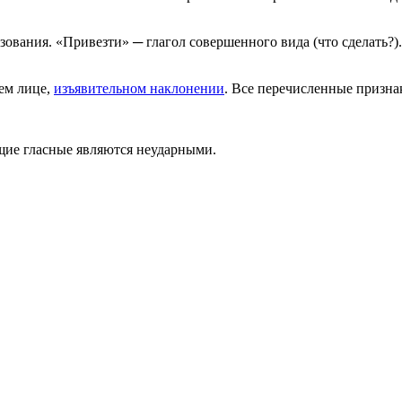
ования. «Привезти» ─ глагол совершенного вида (что сделать?).
ьем лице,
изъявительном наклонении
. Все перечисленные призна
щие гласные являются неударными.