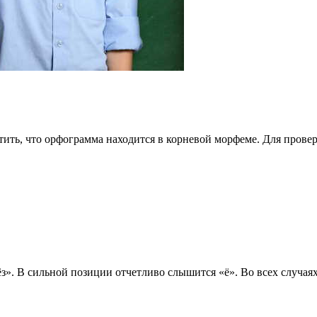
метить, что орфограмма находится в корневой морфеме. Для пров
. В сильной позиции отчетливо слышится «ё». Во всех случаях в