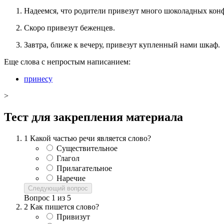
Надеемся, что родители привезут много шоколадных конф
Скоро привезут беженцев.
Завтра, ближе к вечеру, привезут купленный нами шкаф.
Еще слова с непростым написанием:
принесу
>
Тест для закрепления материала
1
Какой частью речи является слово?
Существительное
Глагол
Прилагательное
Наречие
Следующий вопрос
Вопрос
1
из
5
2
Как пишется слово?
Привизут