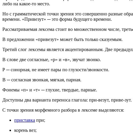
либо на какое-то место.
Но с грамматической точки зрения это совершенно разные образ
времени. «Привезут» ─ это форма будущего времени.
Рассматриваемая лексема стоит во множественном числе, трет
В предложении «привезут» может быть только сказуемым.
Третий слог лексемы является акцентированным. Две предыду
В слове две согласные, «р» и «в», звучат звонко.
Р ─ сонорная, не имеет пары по глухости/звонкости.
В ─ согласная звонкая, мягкая, парная.
Фонемы «п» и «т» ─ глухие, твердые, парные.
Доступны два варианта переноса глагола: при-везут, приве-зут.
С точки зрения морфемного разбора в лексеме выделяются:
приставка
при;
корень вез;