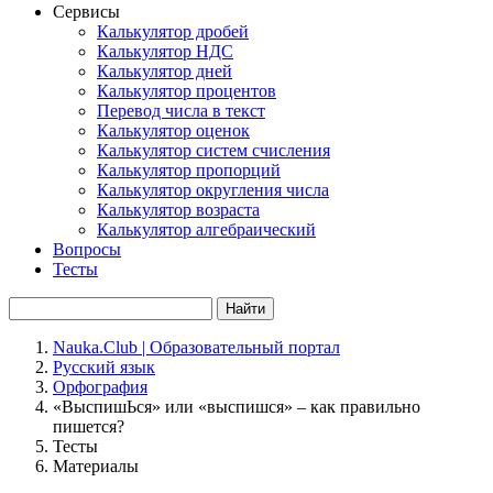
Сервисы
Калькулятор дробей
Калькулятор НДС
Калькулятор дней
Калькулятор процентов
Перевод числа в текст
Калькулятор оценок
Калькулятор систем счисления
Калькулятор пропорций
Калькулятор округления числа
Калькулятор возраста
Калькулятор алгебраический
Вопросы
Тесты
Найти
Nauka.Club | Образовательный портал
Русский язык
Орфография
«ВыспишЬся» или «выспишся» – как правильно
пишется?
Тесты
Материалы