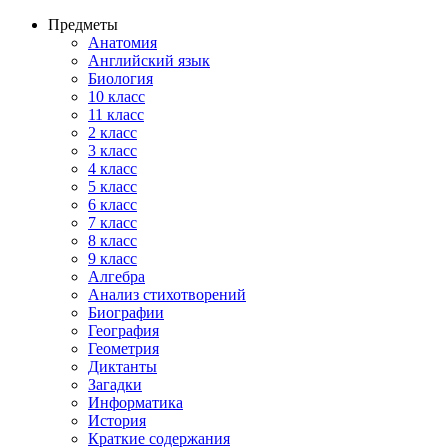
Предметы
Анатомия
Английский язык
Биология
10 класс
11 класс
2 класс
3 класс
4 класс
5 класс
6 класс
7 класс
8 класс
9 класс
Алгебра
Анализ стихотворений
Биографии
География
Геометрия
Диктанты
Загадки
Информатика
История
Краткие содержания