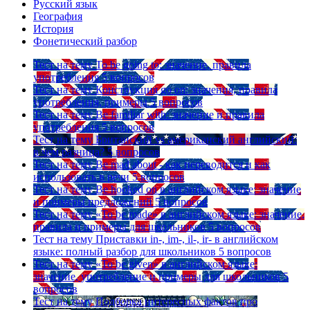
Русский язык
География
История
Фонетический разбор
Тест на тему
To be going to: значение, правила
употребления
5 вопросов
Тест на тему
Конструкция go on: значения, правила
употребления, примеры
5 вопросов
Тест на тему
Be familiar with: значение и правила
употребления
5 вопросов
Тест на тему
Британский vs американский английский:
в чем разница?
5 вопросов
Тест на тему
Be mad about - как переводится и как
использовать в речи
5 вопросов
Тест на тему
Be hooked on в английском языке: значение
и примеры предложений
5 вопросов
Тест на тему
«To be made» в английском языке: значение,
правила и примеры для школьников
5 вопросов
Тест на тему
Приставки in-, im-, il-, ir- в английском
языке: полный разбор для школьников
5 вопросов
Тест на тему
«To be given» в английском языке:
значение, употребление и примеры для школьников
5
вопросов
Тест на тему
Подборка интересных фактов про