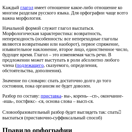
Каждый
глагол
имеет отношение какое-либо отношение ко
многим разделам русского языка. Для орфографии чаще всего
важна морфология.
Начальной формой служит глагол выспаться.
Морфологическая характеристика: возвратность,
непереходность (особенность: все непереходные глаголы
являются возвратными или наоборот), первое спряжение,
изъявительное наклонение, второе лицо, единственное число,
будущее время. Глагол – это изменяемая часть речи. В
предложении может выступать в роли абсолютно любого
члена (
подлежащего
, сказуемого, определения,
обстоятельства, дополнения).
Значение по словарю: спать достаточно долго до того
состояния, пока организм не будет доволен.
Разбор по составу:
приставка
- вы-, корень- –сп-, окончание-
-ишь-, постфикс- -ся, основа слова – высп-ся.
Словообразовательный разбор будет выглядеть так: спать
выспаться (приставочно-суффиксальный способ)
Правило орфографии