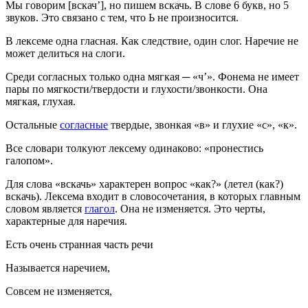
Мы говорим [вскач’], но пишем вскачь. В слове 6 букв, но 5
звуков. Это связано с тем, что Ь не произносится.
В лексеме одна гласная. Как следствие, один слог. Наречие не
может делиться на слоги.
Среди согласных только одна мягкая ─ «ч’». Фонема не имеет
пары по мягкости/твердости и глухости/звонкости. Она
мягкая, глухая.
Остальные
согласные
твердые, звонкая «в» и глухие «с», «к».
Все словари толкуют лексему одинаково: «пронестись
галопом».
Для слова «вскачь» характерен вопрос «как?» (летел (как?)
вскачь). Лексема входит в словосочетания, в которых главным
словом является
глагол
. Она не изменяется. Это черты,
характерные для наречия.
Есть очень странная часть речи
Называется наречием,
Совсем не изменяется,