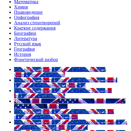
Математика
Химия
Правоведение
Орфография
Анализ стихотворений
Краткие содержания
Биографии
Литература
Русский язык
География
История
Фонетический разбор
Тест на тему
To be going to: значение, правила
употребления
5 вопросов
Тест на тему
Конструкция go on: значения, правила
употребления, примеры
5 вопросов
Тест на тему
Be familiar with: значение и правила
употребления
5 вопросов
Тест на тему
Британский vs американский английский:
в чем разница?
5 вопросов
Тест на тему
Be mad about - как переводится и как
использовать в речи
5 вопросов
Тест на тему
Be hooked on в английском языке: значение
и примеры предложений
5 вопросов