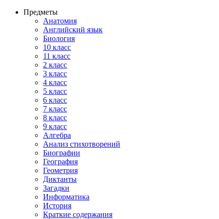
Предметы
Анатомия
Английский язык
Биология
10 класс
11 класс
2 класс
3 класс
4 класс
5 класс
6 класс
7 класс
8 класс
9 класс
Алгебра
Анализ стихотворений
Биографии
География
Геометрия
Диктанты
Загадки
Информатика
История
Краткие содержания