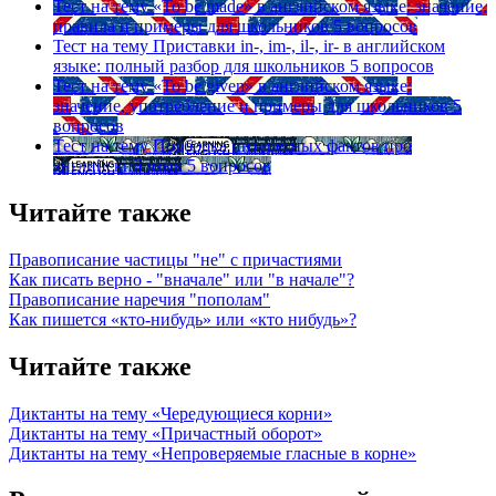
Тест на тему
«To be made» в английском языке: значение,
правила и примеры для школьников
5 вопросов
Тест на тему
Приставки in-, im-, il-, ir- в английском
языке: полный разбор для школьников
5 вопросов
Тест на тему
«To be given» в английском языке:
значение, употребление и примеры для школьников
5
вопросов
Тест на тему
Подборка интересных фактов про
английский язык
5 вопросов
Читайте также
Правописание частицы "не" с причастиями
Как писать верно - "вначале" или "в начале"?
Правописание наречия "пополам"
Как пишется «кто-нибудь» или «кто нибудь»?
Читайте также
Диктанты на тему «Чередующиеся корни»
Диктанты на тему «Причастный оборот»
Диктанты на тему «Непроверяемые гласные в корне»