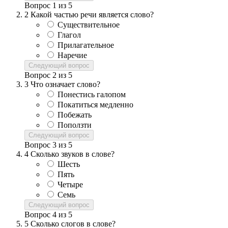
Вопрос
1
из
5
2
Какой частью речи является слово?
Существительное
Глагол
Прилагательное
Наречие
Следующий вопрос
Вопрос
2
из
5
3
Что означает слово?
Понестись галопом
Покатиться медленно
Побежать
Поползти
Следующий вопрос
Вопрос
3
из
5
4
Сколько звуков в слове?
Шесть
Пять
Четыре
Семь
Следующий вопрос
Вопрос
4
из
5
5
Сколько слогов в слове?