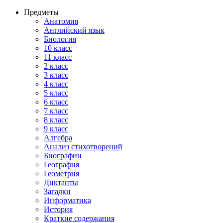
Предметы
Анатомия
Английский язык
Биология
10 класс
11 класс
2 класс
3 класс
4 класс
5 класс
6 класс
7 класс
8 класс
9 класс
Алгебра
Анализ стихотворений
Биографии
География
Геометрия
Диктанты
Загадки
Информатика
История
Краткие содержания