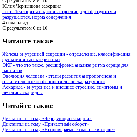
С результатом
8 из 10
Юлия Чернышова завершил
Тест: Лейкоциты в крови - строение, где образуются и
разрушаются, норма содержания
4 года назад
С результатом
6 из 10
Читайте также
Железы внутренней секреции - определение, классификация,
функции и характеристики
ЭКГ - что это такое, расшифровка анализа ритма сердца для
чайников
Эволюция человека - этапы развития антропогенеза и
отличительные особенности человека разумного
Аскарида - внутреннее и внешнее строение, симптомы и
лечение аскаридоза
Читайте также
Диктанты на тему «Чередующиеся корни»
Диктанты на тему «Причастный оборот»
Диктанты на тему «Непроверяемые гласные в корне»