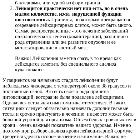
бактериями, или одной из форм гриппа.
Лейкоцитов практически нет или есть, но в очень
малом количестве, из-за нарушенной функции
костного мозга.
Причины, по которым прекращается
созревание лейкоцитарных клеток, может быть много.
Самые распространенные - это лечение заболеваний
онкологического генеза (химиотерапия), различного
рода отравления или же развитие опухоли и ее
метастазирование в костный мозг.
Важно! Лейкопения заметна сразу, в то время как
лейкоцитоз заметить без специального анализа
куда сложнее.
У пациентов на начальных стадиях лейкопении будут
наблюдаться лихорадка с температурой около 38 градусов и
постоянный озноб. Это есть своего рода причина
интоксикаций, которая не была подавлена лейкоцитами.
Однако вся остальная симптоматика отсутствует. В таких
ситуациях следует обязательно назначать дополнительные
тесты и срочно приступать к лечению, иначе это может быть
большой угрозой для организма.
Объем белых кровяных тел в
крови - очень важный показатель нашего здоровья. Именно
поэтому при разборе анализа крови лейкоцитарной формуле
требуется уделять особое значение и внимание. Важно не