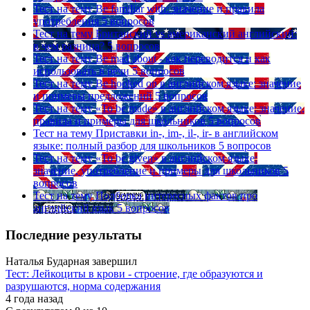
Тест на тему
Be familiar with: значение и правила
употребления
5 вопросов
Тест на тему
Британский vs американский английский:
в чем разница?
5 вопросов
Тест на тему
Be mad about - как переводится и как
использовать в речи
5 вопросов
Тест на тему
Be hooked on в английском языке: значение
и примеры предложений
5 вопросов
Тест на тему
«To be made» в английском языке: значение,
правила и примеры для школьников
5 вопросов
Тест на тему
Приставки in-, im-, il-, ir- в английском
языке: полный разбор для школьников
5 вопросов
Тест на тему
«To be given» в английском языке:
значение, употребление и примеры для школьников
5
вопросов
Тест на тему
Подборка интересных фактов про
английский язык
5 вопросов
Последние результаты
Наталья Бударная завершил
Тест: Лейкоциты в крови - строение, где образуются и
разрушаются, норма содержания
4 года назад