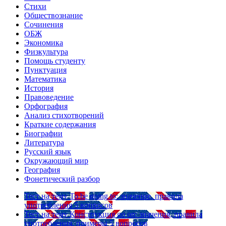
Стихи
Обществознание
Сочинения
ОБЖ
Экономика
Физкультура
Помощь студенту
Пунктуация
Математика
История
Правоведение
Орфография
Анализ стихотворений
Краткие содержания
Биографии
Литература
Русский язык
Окружающий мир
География
Фонетический разбор
Тест на тему
To be going to: значение, правила
употребления
5 вопросов
Тест на тему
Конструкция go on: значения, правила
употребления, примеры
5 вопросов