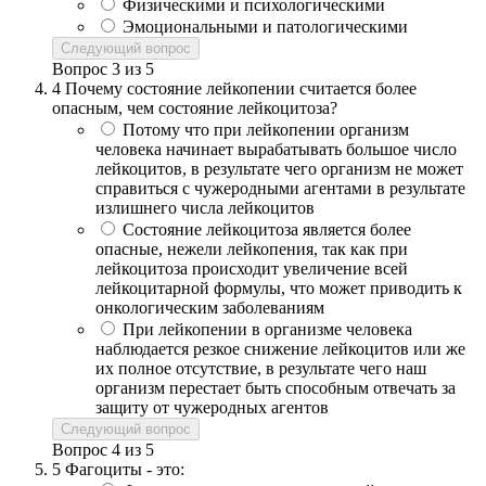
Физическими и психологическими
Эмоциональными и патологическими
Следующий вопрос
Вопрос
3
из
5
4
Почему состояние лейкопении считается более
опасным, чем состояние лейкоцитоза?
Потому что при лейкопении организм
человека начинает вырабатывать большое число
лейкоцитов, в результате чего организм не может
справиться с чужеродными агентами в результате
излишнего числа лейкоцитов
Состояние лейкоцитоза является более
опасные, нежели лейкопения, так как при
лейкоцитоза происходит увеличение всей
лейкоцитарной формулы, что может приводить к
онкологическим заболеваниям
При лейкопении в организме человека
наблюдается резкое снижение лейкоцитов или же
их полное отсутствие, в результате чего наш
организм перестает быть способным отвечать за
защиту от чужеродных агентов
Следующий вопрос
Вопрос
4
из
5
5
Фагоциты - это: