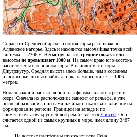
Справа от Среднесибирского плоскогорья расположено
Алданское нагорье. Здесь и находится высочайшая точка всей
системы — 2306 м. Несмотря на это,
средние показатели
высоты не превышают 1000 м
. На самом краю юго-востока
расположены в основном горы. В основном это горы
Джугджугур. Средняя высота здесь больше, чем в соседнем
плоскогорье, но высочайшая точка намного ниже — 1906
метров.
Немаловажной частью любой платформы являются реки и
озера. Сначала их расположение зависит от рельефа, а уже
после образования, они сами начинают оказывать влияние на
формирование региона. Границей на западе и по
совместительству крупнейшей рекой является
Енисей
. Она
считается одной из самых крупных в мире, имея длину 3487
км.
На востоке платформы протекает река Лена,