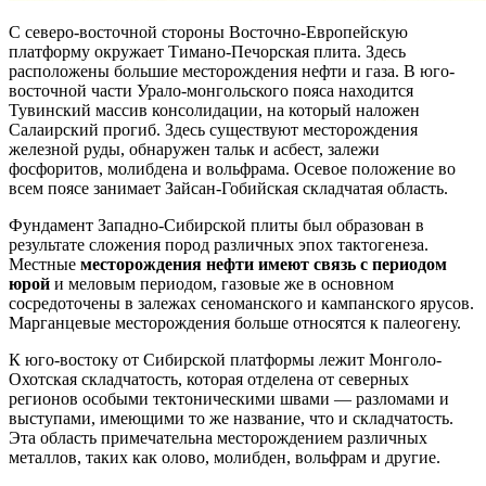
С северо-восточной стороны Восточно-Европейскую
платформу окружает Тимано-Печорская плита. Здесь
расположены большие месторождения нефти и газа. В юго-
восточной части Урало-монгольского пояса находится
Тувинский массив консолидации, на который наложен
Салаирский прогиб. Здесь существуют месторождения
железной руды, обнаружен тальк и асбест, залежи
фосфоритов, молибдена и вольфрама. Осевое положение во
всем поясе занимает Зайсан-Гобийская складчатая область.
Фундамент Западно-Сибирской плиты был образован в
результате сложения пород различных эпох тактогенеза.
Местные
месторождения нефти имеют связь с периодом
юрой
и меловым периодом, газовые же в основном
сосредоточены в залежах сеноманского и кампанского ярусов.
Марганцевые месторождения больше относятся к палеогену.
К юго-востоку от Сибирской платформы лежит Монголо-
Охотская складчатость, которая отделена от северных
регионов особыми тектоническими швами — разломами и
выступами, имеющими то же название, что и складчатость.
Эта область примечательна месторождением различных
металлов, таких как олово, молибден, вольфрам и другие.