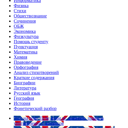
Информатика
Физика
Стихи
Обществознание
Сочинения
ОБЖ
Экономика
Физкультура
Помощь студенту
Пунктуация
Математика
Химия
Правоведение
Орфография
Анализ стихотворений
Краткие содержания
Биографии
Литература
Русский язык
География
История
Фонетический разбор
Тест на тему
To be going to: значение, правила
употребления
5 вопросов