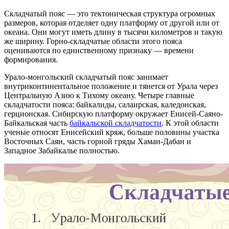
Складчатый пояс — это тектоническая структура огромных
размеров, которая отделяет одну платформу от другой или от
океана. Они могут иметь длину в тысячи километров и такую
же ширину. Горно-складчатые области этого пояса
оцениваются по единственному признаку — времени
формирования.
Урало-монгольский складчатый пояс занимает
внутриконтинентальное положение и тянется от Урала через
Центральную Азию к Тихому океану. Четыре главные
складчатости пояса: байкалиды, салаирская, каледонская,
герционская. Сибирскую платформу окружает Енисей-Саяно-
Байкальская часть
байкальской складчатости
. К этой области
ученые относят Енисейский кряж, больше половины участка
Восточных Саян, часть горной гряды Хаман-Дабан и
Западное Забайкалье полностью.