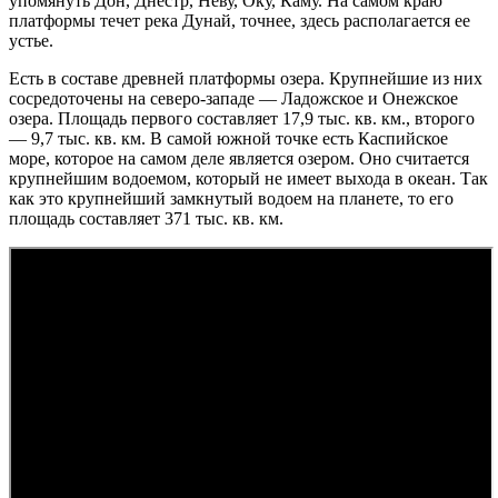
упомянуть Дон, Днестр, Неву, Оку, Каму. На самом краю
платформы течет река Дунай, точнее, здесь располагается ее
устье.
Есть в составе древней платформы озера. Крупнейшие из них
сосредоточены на северо-западе — Ладожское и Онежское
озера. Площадь первого составляет 17,9 тыс. кв. км., второго
— 9,7 тыс. кв. км. В самой южной точке есть Каспийское
море, которое на самом деле является озером. Оно считается
крупнейшим водоемом, который не имеет выхода в океан. Так
как это крупнейший замкнутый водоем на планете, то его
площадь составляет 371 тыс. кв. км.