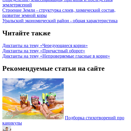
землетрясений
Строение Земли - структурка слоев, химический состав,
развитие земной коры
Уральский экономический район - общая характеристика
Читайте также
Диктанты на тему «Чередующиеся корни»
Диктанты на тему «Причастный оборот»
Диктанты на тему «Непроверяемые гласные в корне»
Рекомендуемые статьи на сайте
Подборка стихотворений про
каникулы