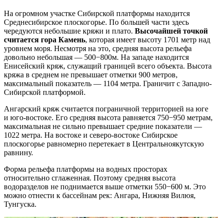
На огромном участке Сибирской платформы находится
Среднесибирское плоскогорье. По большей части здесь
чередуются небольшие кряжи и плато.
Высочайшей точкой
считается гора Камень
, которая имеет высоту 1701 метр над
уровнем моря. Несмотря на это, средняя высота рельефа
довольно небольшая — 500−800м. На западе находится
Енисейский кряж, служащий границей всего объекта. Высота
кряжа в среднем не превышает отметки 900 метров,
максимальный показатель — 1104 метра. Граничит с Западно-
Сибирской платформой.
Ангарский кряж считается пограничной территорией на юге
и юго-востоке. Его средняя высота равняется 750−950 метрам,
максимальная не сильно превышает средние показатели —
1022 метра. На востоке и северо-востоке Сибирское
плоскогорье равномерно перетекает в Центральноякутскую
равнину.
Форма рельефа платформы на водных просторах
относительно сглаженная. Поэтому средняя высота
водоразделов не поднимается выше отметки 550−600 м. Это
можно отнести к бассейнам рек: Ангара, Нижняя Вилюя,
Тунгуска.