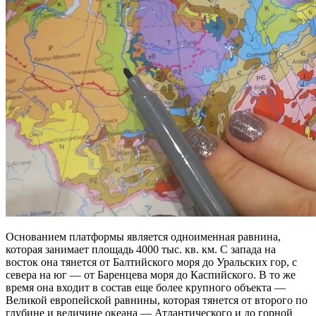
Основанием платформы является одноименная равнина,
которая занимает площадь 4000 тыс. кв. км. С запада на
восток она тянется от Балтийского моря до Уральских гор, с
севера на юг — от Баренцева моря до Каспийского. В то же
время она входит в состав еще более крупного объекта —
Великой европейской равнины, которая тянется от второго по
глубине и величине океана — Атлантического и до горной