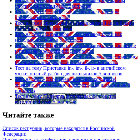
Тест на тему
Конструкция go on: значения, правила
употребления, примеры
5 вопросов
Тест на тему
Be familiar with: значение и правила
употребления
5 вопросов
Тест на тему
Британский vs американский английский:
в чем разница?
5 вопросов
Тест на тему
Be mad about - как переводится и как
использовать в речи
5 вопросов
Тест на тему
Be hooked on в английском языке: значение
и примеры предложений
5 вопросов
Тест на тему
«To be made» в английском языке: значение,
правила и примеры для школьников
5 вопросов
Тест на тему
Приставки in-, im-, il-, ir- в английском
языке: полный разбор для школьников
5 вопросов
Тест на тему
«To be given» в английском языке:
значение, употребление и примеры для школьников
5
вопросов
Тест на тему
Подборка интересных фактов про
английский язык
5 вопросов
Читайте также
Список республик, которые находятся в Российской
Федерации
Определение, классификация, причины и последствия