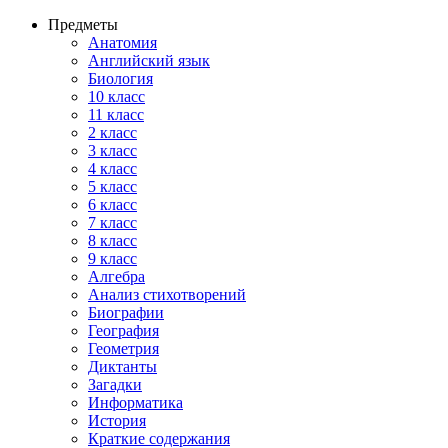
Предметы
Анатомия
Английский язык
Биология
10 класс
11 класс
2 класс
3 класс
4 класс
5 класс
6 класс
7 класс
8 класс
9 класс
Алгебра
Анализ стихотворений
Биографии
География
Геометрия
Диктанты
Загадки
Информатика
История
Краткие содержания