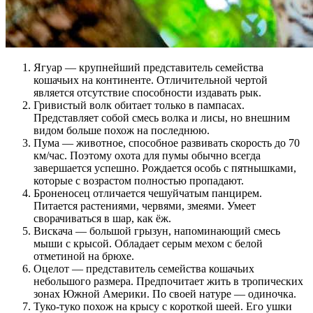
Ягуар — крупнейший представитель семейства
кошачьих на континенте. Отличительной чертой
является отсутствие способности издавать рык.
Гривистый волк обитает только в пампасах.
Представляет собой смесь волка и лисы, но внешним
видом больше похож на последнюю.
Пума — животное, способное развивать скорость до 70
км/час. Поэтому охота для пумы обычно всегда
завершается успешно. Рождается особь с пятнышками,
которые с возрастом полностью пропадают.
Броненосец отличается чешуйчатым панцирем.
Питается растениями, червями, змеями. Умеет
сворачиваться в шар, как ёж.
Вискача — большой грызун, напоминающий смесь
мыши с крысой. Обладает серым мехом с белой
отметиной на брюхе.
Оцелот — представитель семейства кошачьих
небольшого размера. Предпочитает жить в тропических
зонах Южной Америки. По своей натуре — одиночка.
Туко-туко похож на крысу с короткой шеей. Его ушки