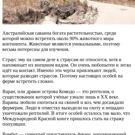
Австралийская саванна богата растительностью, среди
которой можно встретить около 90% животного мира
континента. Животные являются уникальными, поэтому
весьма интересны для изучения.
Страус эму на самом деле к страусам не относится, хотя и
напоминает их внешним видом. Он очень любопытен и легко
идёт на контакт. Именно эти черты привлекают людей,
которые разводят страусов. Поэтому настоящих особей на
ферме встретить сложно.
Варан, или дракон острова Комодо — это рептилия, о
существовании которой учёные узнали лишь в XX веке.
Вараны любили охотиться на свиней и коз, чем досаждали
фермерам. Люди в отместку выходили на охоту и нещадно
уничтожали рептилий. В итоге особей осталось так мало, что
Международной Красной книге пришлось стать на стражу
популяции.
Вомбат — сумчатый представитель фауны, напоминающий