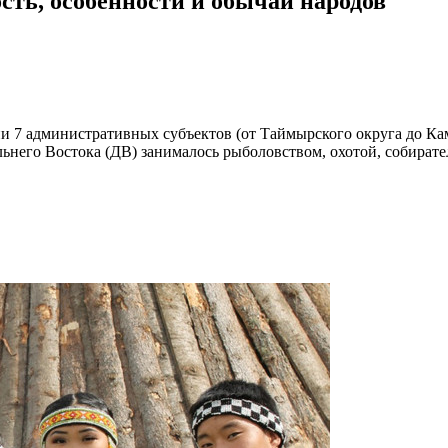
сть, особенности и обычаи народов
 7 административных субъектов (от Таймырского округа до Камч
альнего Востока (ДВ) занималось рыболовством, охотой, собира