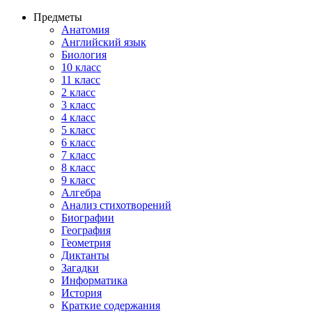
Предметы
Анатомия
Английский язык
Биология
10 класс
11 класс
2 класс
3 класс
4 класс
5 класс
6 класс
7 класс
8 класс
9 класс
Алгебра
Анализ стихотворений
Биографии
География
Геометрия
Диктанты
Загадки
Информатика
История
Краткие содержания