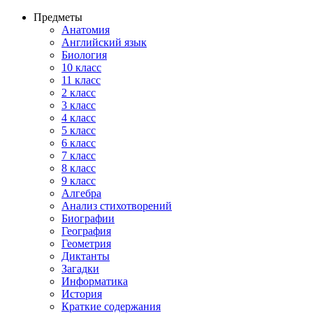
Предметы
Анатомия
Английский язык
Биология
10 класс
11 класс
2 класс
3 класс
4 класс
5 класс
6 класс
7 класс
8 класс
9 класс
Алгебра
Анализ стихотворений
Биографии
География
Геометрия
Диктанты
Загадки
Информатика
История
Краткие содержания