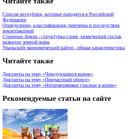
Читайте также
Список республик, которые находятся в Российской
Федерации
Определение, классификация, причины и последствия
землетрясений
Строение Земли - структурка слоев, химический состав,
развитие земной коры
Уральский экономический район - общая характеристика
Читайте также
Диктанты на тему «Чередующиеся корни»
Диктанты на тему «Причастный оборот»
Диктанты на тему «Непроверяемые гласные в корне»
Рекомендуемые статьи на сайте