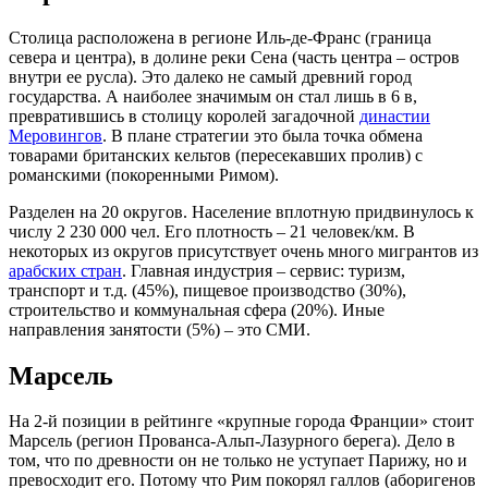
Столица расположена в регионе Иль-де-Франс (граница
севера и центра), в долине реки Сена (часть центра – остров
внутри ее русла). Это далеко не самый древний город
государства. А наиболее значимым он стал лишь в 6 в,
превратившись в столицу королей загадочной
династии
Меровингов
. В плане стратегии это была точка обмена
товарами британских кельтов (пересекавших пролив) с
романскими (покоренными Римом).
Разделен на 20 округов. Население вплотную придвинулось к
числу 2 230 000 чел. Его плотность – 21 человек/км. В
некоторых из округов присутствует очень много мигрантов из
арабских стран
. Главная индустрия – сервис: туризм,
транспорт и т.д. (45%), пищевое производство (30%),
строительство и коммунальная сфера (20%). Иные
направления занятости (5%) – это СМИ.
Марсель
На 2-й позиции в рейтинге «крупные города Франции» стоит
Марсель (регион Прованса-Альп-Лазурного берега). Дело в
том, что по древности он не только не уступает Парижу, но и
превосходит его. Потому что Рим покорял галлов (аборигенов