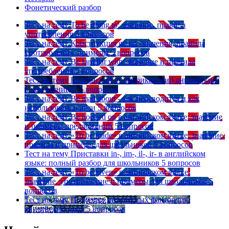
Фонетический разбор
Тест на тему
To be going to: значение, правила
употребления
5 вопросов
Тест на тему
Конструкция go on: значения, правила
употребления, примеры
5 вопросов
Тест на тему
Be familiar with: значение и правила
употребления
5 вопросов
Тест на тему
Британский vs американский английский:
в чем разница?
5 вопросов
Тест на тему
Be mad about - как переводится и как
использовать в речи
5 вопросов
Тест на тему
Be hooked on в английском языке: значение
и примеры предложений
5 вопросов
Тест на тему
«To be made» в английском языке: значение,
правила и примеры для школьников
5 вопросов
Тест на тему
Приставки in-, im-, il-, ir- в английском
языке: полный разбор для школьников
5 вопросов
Тест на тему
«To be given» в английском языке:
значение, употребление и примеры для школьников
5
вопросов
Тест на тему
Подборка интересных фактов про
английский язык
5 вопросов