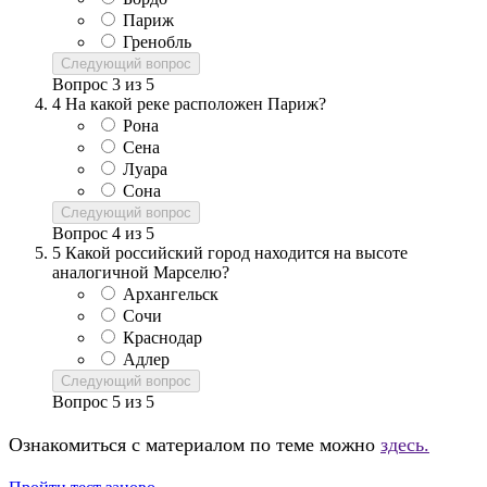
Париж
Гренобль
Следующий вопрос
Вопрос
3
из
5
4
На какой реке расположен Париж?
Рона
Сена
Луара
Сона
Следующий вопрос
Вопрос
4
из
5
5
Какой российский город находится на высоте
аналогичной Марселю?
Архангельск
Сочи
Краснодар
Адлер
Следующий вопрос
Вопрос
5
из
5
Ознакомиться с материалом по теме можно
здесь.