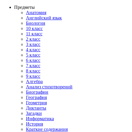
Предметы
Анатомия
Английский язык
Биология
10 класс
11 класс
2 класс
3 класс
4 класс
5 класс
6 класс
7 класс
8 класс
9 класс
Алгебра
Анализ стихотворений
Биографии
География
Геометрия
Диктанты
Загадки
Информатика
История
Краткие содержания