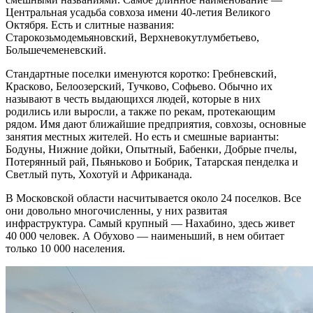
Центральная усадьба совхоза имени 40-летия Великого
Октября. Есть и слитные названия:
Старокозьмодемьяновский, Верхневокутлумбетьево,
Большечеменевский.
Стандартные поселки именуются коротко: Гребневский,
Красково, Белоозерский, Тучково, Софьево. Обычно их
называют в честь выдающихся людей, которые в них
родились или выросли, а также по рекам, протекающим
рядом. Имя дают ближайшие предприятия, совхозы, основные
занятия местных жителей. Но есть и смешные варианты:
Бодуны, Нижние дойки, Опытный, Бабенки, Добрые пчелы,
Потерянный рай, Пьяньково и Бобрик, Татарская пенделка и
Светлый путь, Хохотуй и Африканада.
В Московской области насчитывается около 24 поселков. Все
они довольно многочисленны, у них развитая
инфраструктура. Самый крупный — Нахабино, здесь живет
40 000 человек. А Обухово — наименьший, в нем обитает
только 10 000 населения.