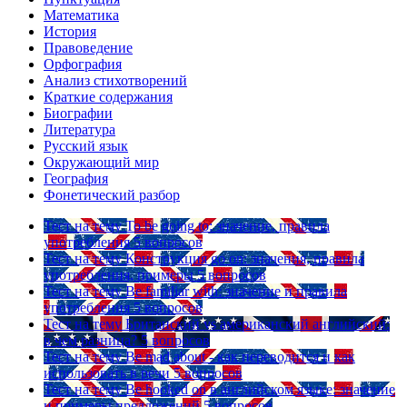
Математика
История
Правоведение
Орфография
Анализ стихотворений
Краткие содержания
Биографии
Литература
Русский язык
Окружающий мир
География
Фонетический разбор
Тест на тему
To be going to: значение, правила
употребления
5 вопросов
Тест на тему
Конструкция go on: значения, правила
употребления, примеры
5 вопросов
Тест на тему
Be familiar with: значение и правила
употребления
5 вопросов
Тест на тему
Британский vs американский английский:
в чем разница?
5 вопросов
Тест на тему
Be mad about - как переводится и как
использовать в речи
5 вопросов
Тест на тему
Be hooked on в английском языке: значение
и примеры предложений
5 вопросов