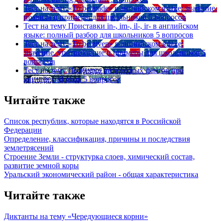
Тест на тему
«To be made» в английском языке: значение,
правила и примеры для школьников
5 вопросов
Тест на тему
Приставки in-, im-, il-, ir- в английском
языке: полный разбор для школьников
5 вопросов
Тест на тему
«To be given» в английском языке:
значение, употребление и примеры для школьников
5
вопросов
Тест на тему
Подборка интересных фактов про
английский язык
5 вопросов
Читайте также
Список республик, которые находятся в Российской
Федерации
Определение, классификация, причины и последствия
землетрясений
Строение Земли - структурка слоев, химический состав,
развитие земной коры
Уральский экономический район - общая характеристика
Читайте также
Диктанты на тему «Чередующиеся корни»