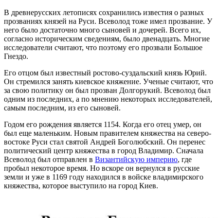
В древнерусских летописях сохранились известия о разных
прозваниях князей на Руси. Всеволод тоже имел прозвание. У
него было достаточно много сыновей и дочерей. Всего их,
согласно историческим сведениям, было двенадцать. Многие
исследователи считают, что поэтому его прозвали Большое
Гнездо.
Его отцом был известный ростово-суздальский князь Юрий.
Он стремился занять киевское княжение. Ученые считают, что
за свою политику он был прозван Долгорукий. Всеволод был
одним из последних, а по мнению некоторых исследователей,
самым последним, из его сыновей.
Годом его рождения является 1154. Когда его отец умер, он
был еще маленьким. Новым правителем княжества на северо-
востоке Руси стал святой Андрей Боголюбский. Он перенес
политический центр княжества в город Владимир. Сначала
Всеволод был отправлен в
Византийскую империю
, где
пробыл некоторое время. Но вскоре он вернулся в русские
земли и уже в 1169 году находился в войске владимирского
княжества, которое выступило на город Киев.