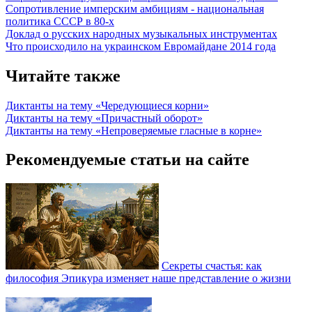
Сопротивление имперским амбициям - национальная
политика СССР в 80-х
Доклад о русских народных музыкальных инструментах
Что происходило на украинском Евромайдане 2014 года
Читайте также
Диктанты на тему «Чередующиеся корни»
Диктанты на тему «Причастный оборот»
Диктанты на тему «Непроверяемые гласные в корне»
Рекомендуемые статьи на сайте
Секреты счастья: как
философия Эпикура изменяет наше представление о жизни