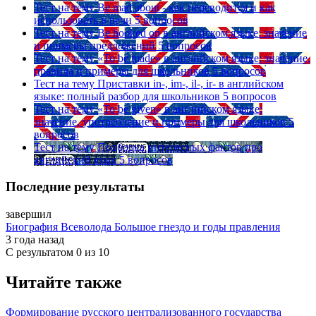
Тест на тему
Be mad about - как переводится и как
использовать в речи
5 вопросов
Тест на тему
Be hooked on в английском языке: значение
и примеры предложений
5 вопросов
Тест на тему
«To be made» в английском языке: значение,
правила и примеры для школьников
5 вопросов
Тест на тему
Приставки in-, im-, il-, ir- в английском
языке: полный разбор для школьников
5 вопросов
Тест на тему
«To be given» в английском языке:
значение, употребление и примеры для школьников
5
вопросов
Тест на тему
Подборка интересных фактов про
английский язык
5 вопросов
Последние результаты
завершил
Биография Всеволода Большое гнездо и годы правления
3 года назад
С результатом
0 из 10
Читайте также
Формирование русского централизованного государства