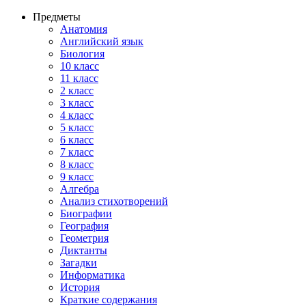
Предметы
Анатомия
Английский язык
Биология
10 класс
11 класс
2 класс
3 класс
4 класс
5 класс
6 класс
7 класс
8 класс
9 класс
Алгебра
Анализ стихотворений
Биографии
География
Геометрия
Диктанты
Загадки
Информатика
История
Краткие содержания