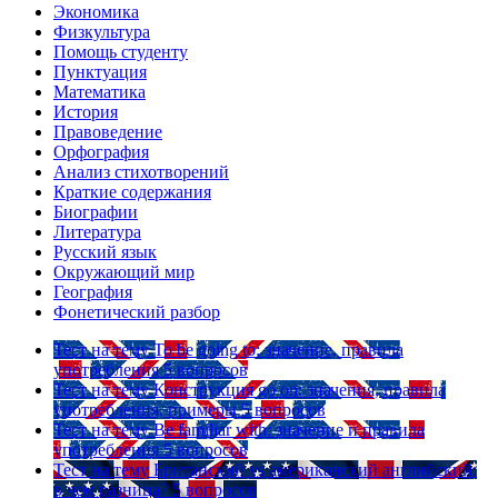
Экономика
Физкультура
Помощь студенту
Пунктуация
Математика
История
Правоведение
Орфография
Анализ стихотворений
Краткие содержания
Биографии
Литература
Русский язык
Окружающий мир
География
Фонетический разбор
Тест на тему
To be going to: значение, правила
употребления
5 вопросов
Тест на тему
Конструкция go on: значения, правила
употребления, примеры
5 вопросов
Тест на тему
Be familiar with: значение и правила
употребления
5 вопросов
Тест на тему
Британский vs американский английский:
в чем разница?
5 вопросов