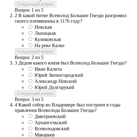
Следующий вопрос
Вопрос
1
из
5
2
В какой битве Всеволод Большое Гнездо разгромил
своего племянника в 1176 году?
Невская
Липицкая
Куликовская
На реке Калке
Следующий вопрос
Вопрос
2
из
5
3
Дедом какого князя был Всеволод Большое Гнездо?
Иван Калита
Юрий Звенигородский
Александр Невский
Юрий Долгорукий
Следующий вопрос
Вопрос
3
из
5
4
Какой собор во Владимире был построен в годы
правления Всеволода Большое Гнездо?
Дмитриевский
Архангельский
Всеволодовский
Макарьев