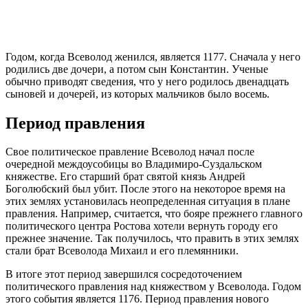
Годом, когда Всеволод женился, является 1177. Сначала у него
родились две дочери, а потом сын Константин. Ученые
обычно приводят сведения, что у него родилось двенадцать
сыновей и дочерей, из которых мальчиков было восемь.
Период правления
Свое политическое правление Всеволод начал после
очередной междоусобицы во Владимиро-Суздальском
княжестве. Его старший брат святой князь Андрей
Боголюбский был убит. После этого на некоторое время на
этих землях установилась неопределенная ситуация в плане
правления. Например, считается, что бояре прежнего главного
политического центра Ростова хотели вернуть городу его
прежнее значение. Так получилось, что править в этих землях
стали брат Всеволода Михаил и его племянники.
В итоге этот период завершился сосредоточением
политического правления над княжеством у Всеволода. Годом
этого события является 1176. Период правления нового