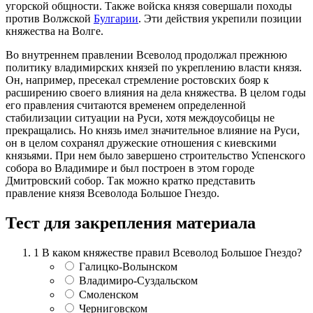
угорской общности. Также войска князя совершали походы
против Волжской
Булгарии
. Эти действия укрепили позиции
княжества на Волге.
Во внутреннем правлении Всеволод продолжал прежнюю
политику владимирских князей по укреплению власти князя.
Он, например, пресекал стремление ростовских бояр к
расширению своего влияния на дела княжества. В целом годы
его правления считаются временем определенной
стабилизации ситуации на Руси, хотя междоусобицы не
прекращались. Но князь имел значительное влияние на Руси,
он в целом сохранял дружеские отношения с киевскими
князьями. При нем было завершено строительство Успенского
собора во Владимире и был построен в этом городе
Дмитровский собор. Так можно кратко представить
правление князя Всеволода Большое Гнездо.
Тест для закрепления материала
1
В каком княжестве правил Всеволод Большое Гнездо?
Галицко-Волынском
Владимиро-Суздальском
Смоленском
Черниговском