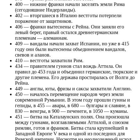
400 — нижние франки начали заселять земли Рима
(сегодняшние Нидерланды).
402 — вторгшиеся в Италию вестготы потерпели
поражение от защитников.
406 — франки вытеснены с Рейна. Они заняли его
левый берег, правый остался древнегерманским
племенам — алеманнам.
409 — вандалы начали захват Испании, но уже в 415
году они были вытеснены объединением вандалов,
свевов и аланов.
410 — вестготы захватили Рим.
434 — правителем гуннов стал вождь Аттила. Он
правил до 453 года и объединил германские, тюркские и
другие племена. Его держава простиралась от Волги до
Рейна.
449 — англы, юты, фризы и саксы захватили Англию.
450 — началось перемещение народов через земли
современной Румынии. В этом году прошли гунны и
гепиды, в 455 — авары, в 680 — булгары и славяне, в
830 — венгры, в 900 — печенеги, в 1050 — куманы.
451 — битва на Каталаунских полях. Она произошла
между гуннами, возглавляемыми Аттилой, и союзом
римлян, готов и франков. Битва стала крупнейшей в
Западной Европе V века и одной из последних для
Римской империи. Несмотря на неоднозначный исход