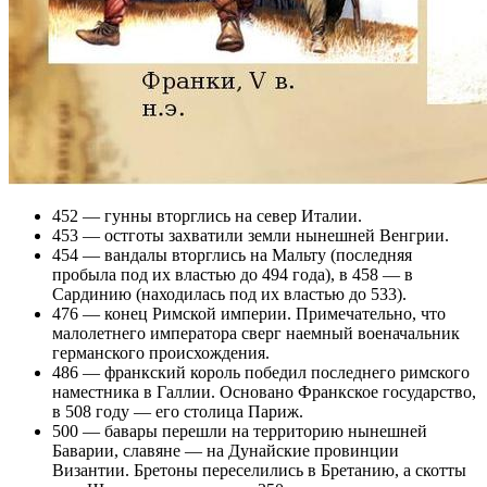
452 — гунны вторглись на север Италии.
453 — остготы захватили земли нынешней Венгрии.
454 — вандалы вторглись на Мальту (последняя
пробыла под их властью до 494 года), в 458 — в
Сардинию (находилась под их властью до 533).
476 — конец Римской империи. Примечательно, что
малолетнего императора сверг наемный военачальник
германского происхождения.
486 — франкский король победил последнего римского
наместника в Галлии. Основано Франкское государство,
в 508 году — его столица Париж.
500 — бавары перешли на территорию нынешней
Баварии, славяне — на Дунайские провинции
Византии. Бретоны переселились в Бретанию, а скотты