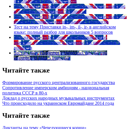
использовать в речи
5 вопросов
Тест на тему
Be hooked on в английском языке: значение
и примеры предложений
5 вопросов
Тест на тему
«To be made» в английском языке: значение,
правила и примеры для школьников
5 вопросов
Тест на тему
Приставки in-, im-, il-, ir- в английском
языке: полный разбор для школьников
5 вопросов
Тест на тему
«To be given» в английском языке:
значение, употребление и примеры для школьников
5
вопросов
Тест на тему
Подборка интересных фактов про
английский язык
5 вопросов
Читайте также
Формирование русского централизованного государства
Сопротивление имперским амбициям - национальная
политика СССР в 80-х
Доклад о русских народных музыкальных инструментах
Что происходило на украинском Евромайдане 2014 года
Читайте также
Диктанты на тему «Чередующиеся корни»