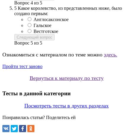
Вопрос
4
из
5
5
Какое королевство, из представленных ниже, было
создано первым:
Англосаксонское
Гальское
Вестготское
Следующий вопрос
Вопрос
5
из
5
Ознакомиться с материалом по теме можно
здесь.
Пройти тест заново
Вернуться к материалу по тесту
Тесты в данной категории
Посмотреть тесты в других разделах
Понравилась статья? Поделитесь ей