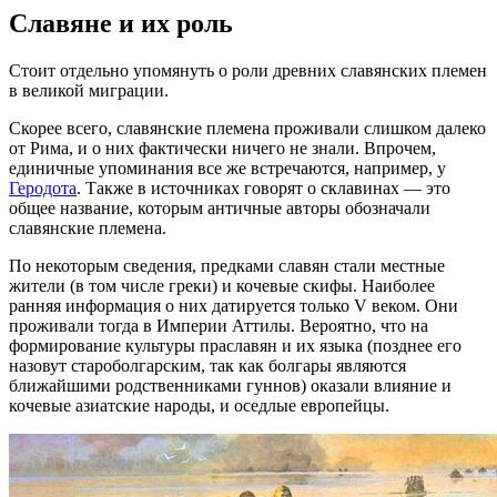
Славяне и их роль
Стоит отдельно упомянуть о роли древних славянских племен
в великой миграции.
Скорее всего, славянские племена проживали слишком далеко
от Рима, и о них фактически ничего не знали. Впрочем,
единичные упоминания все же встречаются, например, у
Геродота
. Также в источниках говорят о склавинах — это
общее название, которым античные авторы обозначали
славянские племена.
По некоторым сведения, предками славян стали местные
жители (в том числе греки) и кочевые скифы. Наиболее
ранняя информация о них датируется только V веком. Они
проживали тогда в Империи Аттилы. Вероятно, что на
формирование культуры праславян и их языка (позднее его
назовут староболгарским, так как болгары являются
ближайшими родственниками гуннов) оказали влияние и
кочевые азиатские народы, и оседлые европейцы.