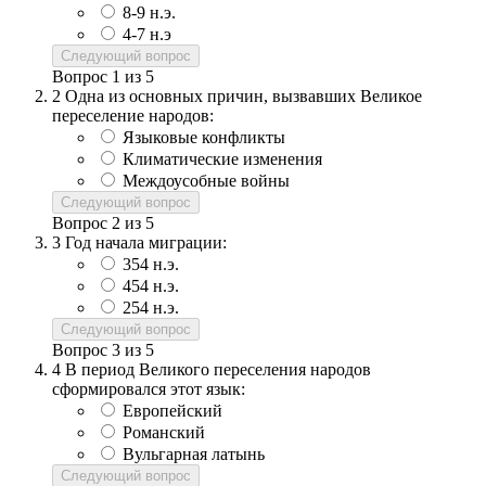
8-9 н.э.
4-7 н.э
Следующий вопрос
Вопрос
1
из
5
2
Одна из основных причин, вызвавших Великое
переселение народов:
Языковые конфликты
Климатические изменения
Междоусобные войны
Следующий вопрос
Вопрос
2
из
5
3
Год начала миграции:
354 н.э.
454 н.э.
254 н.э.
Следующий вопрос
Вопрос
3
из
5
4
В период Великого переселения народов
сформировался этот язык:
Европейский
Романский
Вульгарная латынь
Следующий вопрос