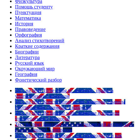
Физкультура
Помощь студенту
Пунктуация
Математика
История
Правоведение
Орфография
Анализ стихотворений
Краткие содержания
Биографии
Литература
Русский язык
Окружающий мир
География
Фонетический разбор
Тест на тему
To be going to: значение, правила
употребления
5 вопросов
Тест на тему
Конструкция go on: значения, правила
употребления, примеры
5 вопросов
Тест на тему
Be familiar with: значение и правила
употребления
5 вопросов
Тест на тему
Британский vs американский английский:
в чем разница?
5 вопросов
Тест на тему
Be mad about - как переводится и как