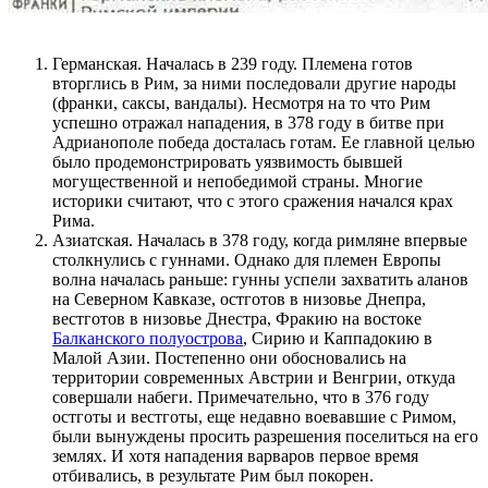
Германская. Началась в 239 году. Племена готов
вторглись в Рим, за ними последовали другие народы
(франки, саксы, вандалы). Несмотря на то что Рим
успешно отражал нападения, в 378 году в битве при
Адрианополе победа досталась готам. Ее главной целью
было продемонстрировать уязвимость бывшей
могущественной и непобедимой страны. Многие
историки считают, что с этого сражения начался крах
Рима.
Азиатская. Началась в 378 году, когда римляне впервые
столкнулись с гуннами. Однако для племен Европы
волна началась раньше: гунны успели захватить аланов
на Северном Кавказе, остготов в низовье Днепра,
вестготов в низовье Днестра, Фракию на востоке
Балканского полуострова
, Сирию и Каппадокию в
Малой Азии. Постепенно они обосновались на
территории современных Австрии и Венгрии, откуда
совершали набеги. Примечательно, что в 376 году
остготы и вестготы, еще недавно воевавшие с Римом,
были вынуждены просить разрешения поселиться на его
землях. И хотя нападения варваров первое время
отбивались, в результате Рим был покорен.