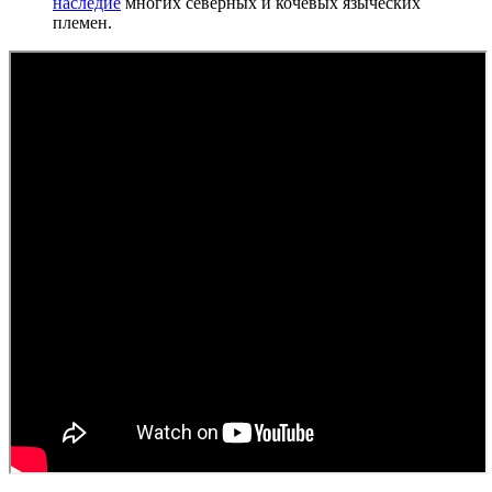
наследие
многих северных и кочевых языческих
племен.