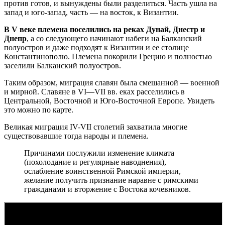
против готов, и вынуждены были разделиться. Часть ушла на
запад и юго-запад, часть — на восток, к Византии.
В V веке племена поселились на реках Дунай, Днестр и
Днепр
, а со следующего начинают набеги на Балканский
полуостров и даже подходят к Византии и ее столице
Константинополю. Племена покорили Грецию и полностью
заселили Балканский полуостров.
Таким образом, миграция славян была смешанной — военной
и мирной. Славяне в VI—VII вв. еках расселились в
Центральной, Восточной и Юго-Восточной Европе. Увидеть
это можно по карте.
Великая миграция IV-VII столетий захватила многие
существовавшие тогда народы и племена.
Причинами послужили изменение климата
(похолодание и регулярные наводнения),
ослабление воинственной Римской империи,
желание получить признание наравне с римскими
гражданами и вторжение с Востока кочевников.