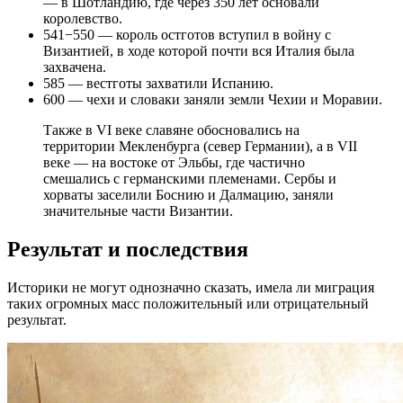
— в Шотландию, где через 350 лет основали
королевство.
541−550 — король остготов вступил в войну с
Византией, в ходе которой почти вся Италия была
захвачена.
585 — вестготы захватили Испанию.
600 — чехи и словаки заняли земли Чехии и Моравии.
Также в VI веке славяне обосновались на
территории Мекленбурга (север Германии), а в VII
веке — на востоке от Эльбы, где частично
смешались с германскими племенами. Сербы и
хорваты заселили Боснию и Далмацию, заняли
значительные части Византии.
Результат и последствия
Историки не могут однозначно сказать, имела ли миграция
таких огромных масс положительный или отрицательный
результат.