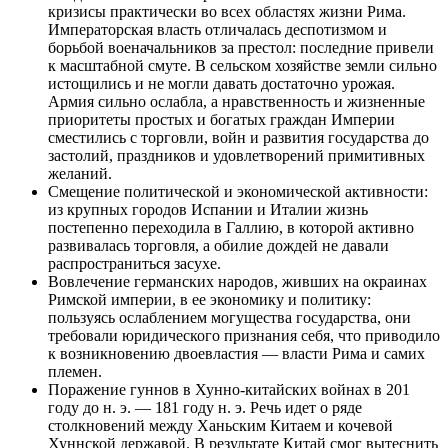
кризисы практически во всех областях жизни Рима.
Императорская власть отличалась деспотизмом и
борьбой военачальников за престол: последние привели
к масштабной смуте. В сельском хозяйстве земли сильно
истощились и не могли давать достаточно урожая.
Армия сильно ослабла, а нравственность и жизненные
приоритеты простых и богатых граждан Империи
сместились с торговли, войн и развития государства до
застолий, праздников и удовлетворений примитивных
желаний.
Смещение политической и экономической активности:
из крупных городов Испании и Италии жизнь
постепенно переходила в Галлию, в которой активно
развивалась торговля, а обилие дождей не давали
распространиться засухе.
Вовлечение германских народов, живших на окраинах
Римской империи, в ее экономику и политику:
пользуясь ослаблением могущества государства, они
требовали юридического признания себя, что приводило
к возникновению двоевластия — власти Рима и самих
племен.
Поражение гуннов в Хунно-китайских войнах в 201
году до н. э. — 181 году н. э. Речь идет о ряде
столкновений между Ханьским Китаем и кочевой
Хуннской державой. В результате Китай смог вытеснить