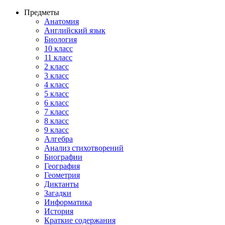
Предметы
Анатомия
Английский язык
Биология
10 класс
11 класс
2 класс
3 класс
4 класс
5 класс
6 класс
7 класс
8 класс
9 класс
Алгебра
Анализ стихотворений
Биографии
География
Геометрия
Диктанты
Загадки
Информатика
История
Краткие содержания