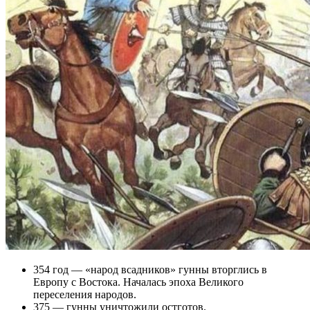
354 год — «народ всадников» гунны вторглись в
Европу с Востока. Началась эпоха Великого
переселения народов.
375 — гунны уничтожили остготов.