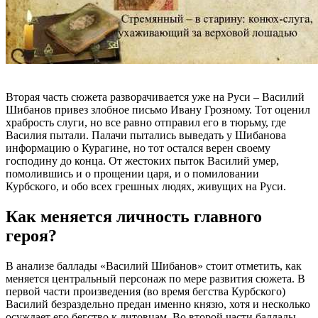
Вторая часть сюжета разворачивается уже на Руси – Василий
Шибанов привез злобное письмо Ивану Грозному. Тот оценил
храбрость слуги, но все равно отправил его в тюрьму, где
Василия пытали. Палачи пытались выведать у Шибанова
информацию о Курагине, но тот остался верен своему
господину до конца. От жестоких пыток Василий умер,
помолившись и о прощении царя, и о помиловании
Курбского, и обо всех грешных людях, живущих на Руси.
Как меняется личность главного
героя?
В анализе баллады «Василий Шибанов» стоит отметить, как
меняется центральный персонаж по мере развития сюжета. В
первой части произведения (во время бегства Курбского)
Василий безраздельно предан именно князю, хотя и несколько
осуждает его бегство к литовцам. Во второй части баллады