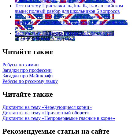
правила и примеры для школьников
5 вопросов
Тест на тему
Приставки in-, im-, il-, ir- в английском
языке: полный разбор для школьников
5 вопросов
Тест на тему
«To be given» в английском языке:
значение, употребление и примеры для школьников
5
вопросов
Тест на тему
Подборка интересных фактов про
английский язык
5 вопросов
Читайте также
Ребусы по химии
Загадки про профессии
Загадки про Майнкрафт
Ребусы по русскому языку
Читайте также
Диктанты на тему «Чередующиеся корни»
Диктанты на тему «Причастный оборот»
Диктанты на тему «Непроверяемые гласные в корне»
Рекомендуемые статьи на сайте