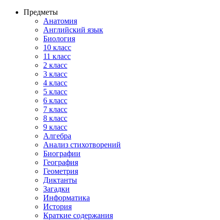
Предметы
Анатомия
Английский язык
Биология
10 класс
11 класс
2 класс
3 класс
4 класс
5 класс
6 класс
7 класс
8 класс
9 класс
Алгебра
Анализ стихотворений
Биографии
География
Геометрия
Диктанты
Загадки
Информатика
История
Краткие содержания