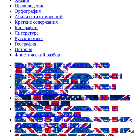
Химия
Правоведение
Орфография
Анализ стихотворений
Краткие содержания
Биографии
Литература
Русский язык
География
История
Фонетический разбор
Тест на тему
To be going to: значение, правила
употребления
5 вопросов
Тест на тему
Конструкция go on: значения, правила
употребления, примеры
5 вопросов
Тест на тему
Be familiar with: значение и правила
употребления
5 вопросов
Тест на тему
Британский vs американский английский:
в чем разница?
5 вопросов
Тест на тему
Be mad about - как переводится и как
использовать в речи
5 вопросов
Тест на тему
Be hooked on в английском языке: значение
и примеры предложений
5 вопросов
Тест на тему
«To be made» в английском языке: значение,