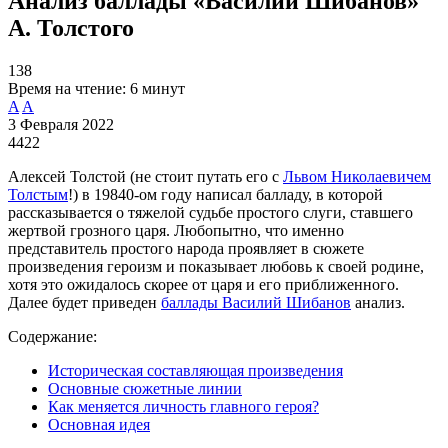
Анализ баллады «Василий Шибанов»
А. Толстого
138
Время на чтение:
6 минут
A
A
3 Февраля 2022
4422
Алексей Толстой (не стоит путать его с
Львом Николаевичем
Толстым
!) в 19840-ом году написал балладу, в которой
рассказывается о тяжелой судьбе простого слуги, ставшего
жертвой грозного царя. Любопытно, что именно
представитель простого народа проявляет в сюжете
произведения героизм и показывает любовь к своей родине,
хотя это ожидалось скорее от царя и его приближенного.
Далее будет приведен
баллады Василий Шибанов
анализ.
Содержание:
Историческая составляющая произведения
Основные сюжетные линии
Как меняется личность главного героя?
Основная идея