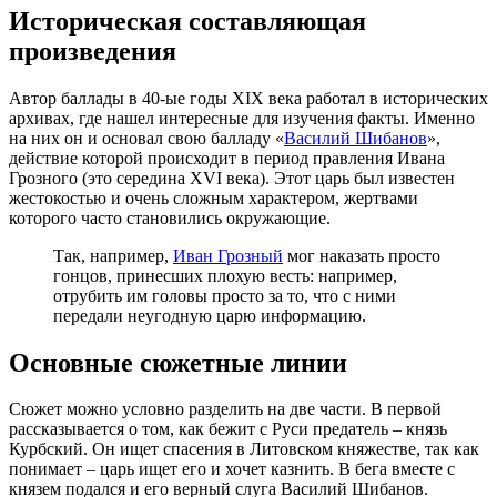
Историческая составляющая
произведения
Автор баллады в 40-ые годы XIX века работал в исторических
архивах, где нашел интересные для изучения факты. Именно
на них он и основал свою балладу «
Василий Шибанов
»,
действие которой происходит в период правления Ивана
Грозного (это середина XVI века). Этот царь был известен
жестокостью и очень сложным характером, жертвами
которого часто становились окружающие.
Так, например,
Иван Грозный
мог наказать просто
гонцов, принесших плохую весть: например,
отрубить им головы просто за то, что с ними
передали неугодную царю информацию.
Основные сюжетные линии
Сюжет можно условно разделить на две части. В первой
рассказывается о том, как бежит с Руси предатель – князь
Курбский. Он ищет спасения в Литовском княжестве, так как
понимает – царь ищет его и хочет казнить. В бега вместе с
князем подался и его верный слуга Василий Шибанов.